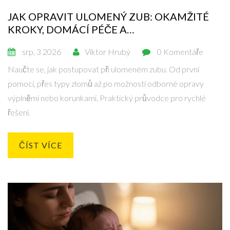
JAK OPRAVIT ULOMENÝ ZUB: OKAMŽITÉ
KROKY, DOMÁCÍ PÉČE A
STOMATOLOGICKÉ METODY
srp, 3 2026
Viktor Hrubý
0 Komentáře
Naučte se, jak postupovat při ulomeném zubu. Od první
pomoci, přes typy zlomů až po možnosti odborné opravy
výplněmi nebo korunkami. Praktický průvodce pro rychlé
řešení.
ČÍST VÍCE