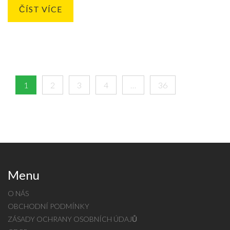
ČÍST VÍCE
1
2
3
4
…
36
Menu
O NÁS
OBCHODNÍ PODMÍNKY
ZÁSADY OCHRANY OSOBNÍCH ÚDAJŮ