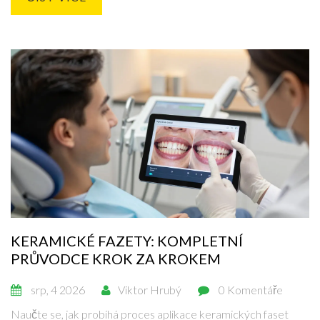
KERAMICKÉ FAZETY: KOMPLETNÍ
PRŮVODCE KROK ZA KROKEM
srp, 4 2026
Viktor Hrubý
0 Komentáře
Naučte se, jak probíhá proces aplikace keramických faset