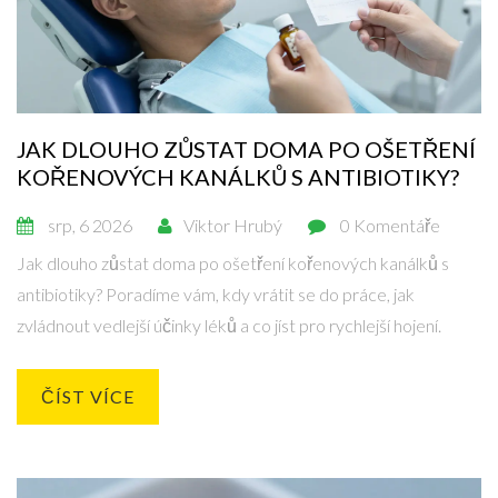
JAK DLOUHO ZŮSTAT DOMA PO OŠETŘENÍ
KOŘENOVÝCH KANÁLKŮ S ANTIBIOTIKY?
srp, 6 2026
Viktor Hrubý
0 Komentáře
Jak dlouho zůstat doma po ošetření kořenových kanálků s
antibiotiky? Poradíme vám, kdy vrátit se do práce, jak
zvládnout vedlejší účinky léků a co jíst pro rychlejší hojení.
ČÍST VÍCE