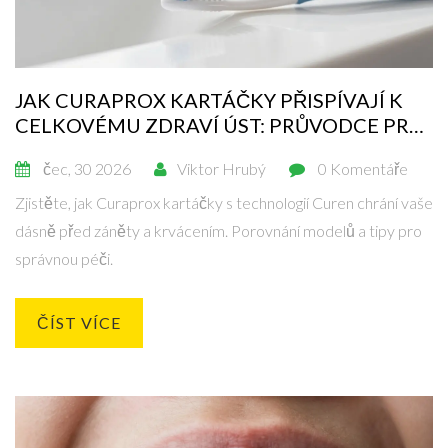
JAK CURAPROX KARTÁČKY PŘISPÍVAJÍ K
CELKOVÉMU ZDRAVÍ ÚST: PRŮVODCE PRO
CITLIVÉ DÁSNĚ
čec, 30 2026
Viktor Hrubý
0 Komentáře
Zjistěte, jak Curaprox kartáčky s technologií Curen chrání vaše
dásně před záněty a krvácením. Porovnání modelů a tipy pro
správnou péči.
ČÍST VÍCE