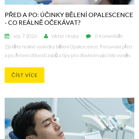
PŘED A PO: ÚČINKY BĚLENÍ OPALESCENCE
- CO REÁLNĚ OČEKÁVAT?
srp, 7 2026
Viktor Hrubý
0 Komentáře
Zjistěte reálné výsledky bělení Opalescence. Porovnání před
a po, řešení citlivosti zubů a tipy pro dlouhotrvající bílý úsměv.
ČÍST VÍCE