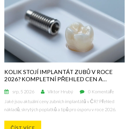
KOLIK STOJÍ IMPLANTÁT ZUBŮ V ROCE
2026? KOMPLETNÍ PŘEHLED CEN A
SKRYTÝCH NÁKLADŮ
srp, 5 2026
Viktor Hrubý
0 Komentáře
Jaké jsou aktuální ceny zubních implantátů v ČR? Přehled
nákladů, skrytých poplatků a tipů pro úsporu v roce 2026.
ČÍST VÍCE