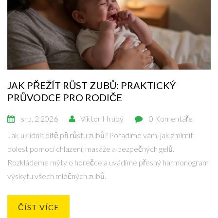
JAK PŘEŽÍT RŮST ZUBŮ: PRAKTICKÝ
PRŮVODCE PRO RODIČE
srp, 2 2026
Viktor Hrubý
0 Komentáře
Jak uklidnit dítě při růstu zubů? Poradíme vám, jak zmírnit
bolest pomocí chlazení, masáže a bezpečných gelů.
Rozkládeme mýty o horečce a uvádíme přesný harmonogram
výskytu všech mléčných zubů.
ČÍST VÍCE