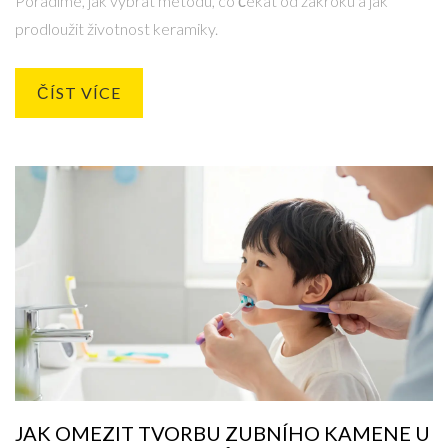
Poradíme, jak vybrat metodu, co čekat od zákroku a jak
prodloužit životnost keramiky.
ČÍST VÍCE
JAK OMEZIT TVORBU ZUBNÍHO KAMENE U