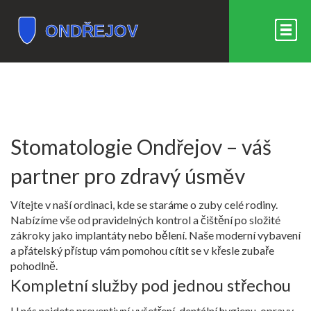
Stomatologie Ondřejov – váš
partner pro zdravý úsměv
Vítejte v naší ordinaci, kde se staráme o zuby celé rodiny.
Nabízíme vše od pravidelných kontrol a čištění po složité
zákroky jako implantáty nebo bělení. Naše moderní vybavení
a přátelský přístup vám pomohou cítit se v křesle zubaře
pohodlně.
Kompletní služby pod jednou střechou
U nás najdete preventivní vyšetření, dentální hygienu, opravy