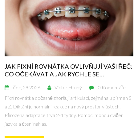
JAK FIXNÍ ROVNÁTKA OVLIVŇUJÍ VAŠI ŘEČ:
CO OČEKÁVAT A JAK RYCHLE SE
ADAPTOVAT
čec, 29 2026
Viktor Hrubý
0 Komentáře
Fixní rovnátka dočasně zhoršují artikulaci, zejména u písmen S
a Z. Diktání je normální reakce na nový prostor v ústech.
Přirozená adaptace trvá 2-4 týdny. Pomoci mohou cvičení
jazyka a čtení nahlas.