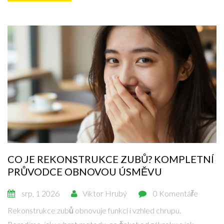
CO JE REKONSTRUKCE ZUBŮ? KOMPLETNÍ
PRŮVODCE OBNOVOU ÚSMĚVU
srp, 1 2026
Viktor Hrubý
0 Komentáře
Rekonstrukce zubů obnovuje funkci i vzhled chrupu.