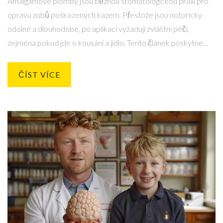
Amalgámové plomby jsou běžnou stomatologickou praxí pro
opravu zubů poškozených kazem. Přestože jsou notoricky
odolné a dlouhodobé, po aplikaci vyžadují zvláštní péči,
zejména pokud jde o kousání a jídlo. Tento článek poskytne
hlubší pohled na to, jak dlouho by se pacienti měli vyhnout
kousání na straně s novou amalgámovou plombou, proč je to
ČÍST VÍCE
důležité a jaké další kroky mohou podniknout, aby podpořili
rychlou a nekomplikovanou rekonvalescenci.