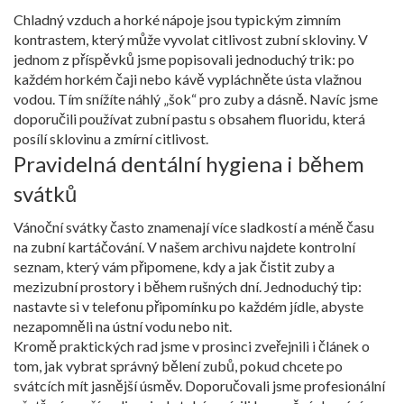
Chladný vzduch a horké nápoje jsou typickým zimním
kontrastem, který může vyvolat citlivost zubní skloviny. V
jednom z příspěvků jsme popisovali jednoduchý trik: po
každém horkém čaji nebo kávě vypláchněte ústa vlažnou
vodou. Tím snížíte náhlý „šok“ pro zuby a dásně. Navíc jsme
doporučili používat zubní pastu s obsahem fluoridu, která
posílí sklovinu a zmírní citlivost.
Pravidelná dentální hygiena i během
svátků
Vánoční svátky často znamenají více sladkostí a méně času
na zubní kartáčování. V našem archivu najdete kontrolní
seznam, který vám připomene, kdy a jak čistit zuby a
mezizubní prostory i během rušných dní. Jednoduchý tip:
nastavte si v telefonu připomínku po každém jídle, abyste
nezapomněli na ústní vodu nebo nit.
Kromě praktických rad jsme v prosinci zveřejnili i článek o
tom, jak vybrat správný bělení zubů, pokud chcete po
svátcích mít jasnější úsměv. Doporučovali jsme profesionální