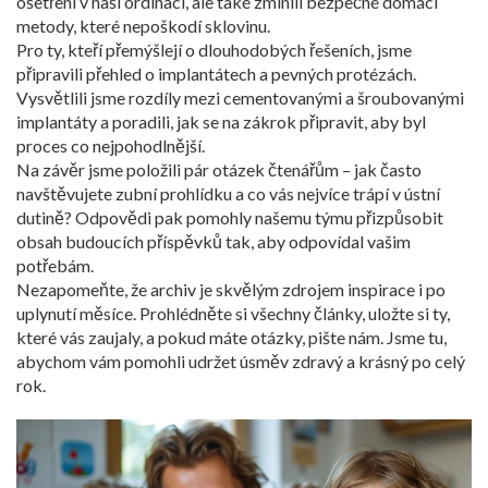
ošetření v naší ordinaci, ale také zmínili bezpečné domácí
metody, které nepoškodí sklovinu.
Pro ty, kteří přemýšlejí o dlouhodobých řešeních, jsme
připravili přehled o implantátech a pevných protézách.
Vysvětlili jsme rozdíly mezi cementovanými a šroubovanými
implantáty a poradili, jak se na zákrok připravit, aby byl
proces co nejpohodlnější.
Na závěr jsme položili pár otázek čtenářům – jak často
navštěvujete zubní prohlídku a co vás nejvíce trápí v ústní
dutině? Odpovědi pak pomohly našemu týmu přizpůsobit
obsah budoucích příspěvků tak, aby odpovídal vašim
potřebám.
Nezapomeňte, že archiv je skvělým zdrojem inspirace i po
uplynutí měsíce. Prohlédněte si všechny články, uložte si ty,
které vás zaujaly, a pokud máte otázky, pište nám. Jsme tu,
abychom vám pomohli udržet úsměv zdravý a krásný po celý
rok.