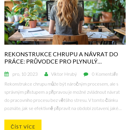
REKONSTRUKCE CHRUPU A NÁVRAT DO
PRÁCE: PRŮVODCE PRO PLYNULÝ
PŘECHOD
pro, 10 2023
Viktor Hrubý
0 Komentáře
Rekonstrukce chrupu může být náročným procesem, ale s
správným přístupem a přípravou je možné zvládnout návrat
do pracovního procesu bez většího stresu. V tomto článku
poznáte, jak se efektivně připravit na období zotavení, jaké
strategie můžete využít pro minimalizaci nepříjemností a jak
komunikovat se svým zaměstnavatelem. Zabýváme se také
ČÍST VÍCE