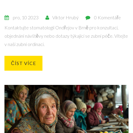
pro, 10 2023
Viktor Hrubý
0 Komentáře
Kontaktujte stomatologii Ondřejov v Brně pro konzultaci,
objednání návštěvy nebo dotazy týkající se zubní péče. Vítejte
v naší zubní ordinaci.
ČÍST VÍCE