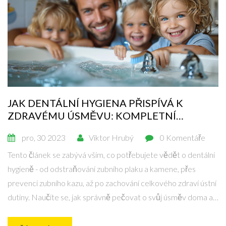
JAK DENTÁLNÍ HYGIENA PŘISPÍVÁ K
ZDRAVÉMU ÚSMĚVU: KOMPLETNÍ
PRŮVODCE
pro, 30 2023
Viktor Hrubý
0 Komentáře
Tento článek se zabývá vším, co potřebujete vědět o dentální
hygieně - od odstraňování zubního plaku a kamene, přes
prevenci zubního kazu, až po zachování celkového zdraví ústní
dutiny. Naučíte se, jak správně pečovat o svůj úsměv doma a
jaké procedury můžete očekávat od profesionální dentální
hygieny. Poskytuje praktické tipy pro každodenní péči i pro ty,