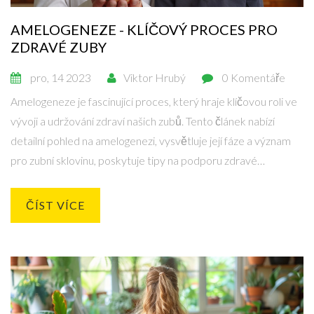
AMELOGENEZE - KLÍČOVÝ PROCES PRO
ZDRAVÉ ZUBY
pro, 14 2023
Viktor Hrubý
0 Komentáře
Amelogeneze je fascinující proces, který hraje klíčovou roli ve
vývoji a udržování zdraví našich zubů. Tento článek nabízí
detailní pohled na amelogenezi, vysvětluje její fáze a význam
pro zubní sklovinu, poskytuje tipy na podporu zdravé
amelogeneze a diskutuje o možných zdravotních problémech
spojených s poruchami tohoto procesu.
ČÍST VÍCE