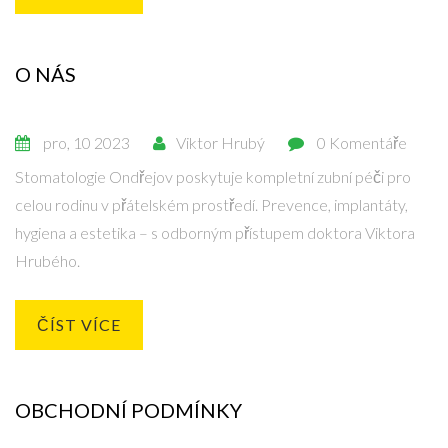
doporučeními pro péči o nový chrup a poskytujeme užitečné
rady pro harmonickou integraci dentální rekonstrukce do
vašeho pracovního i osobního života.
O NÁS
pro, 10 2023
Viktor Hrubý
0 Komentáře
Stomatologie Ondřejov poskytuje kompletní zubní péči pro
celou rodinu v přátelském prostředí. Prevence, implantáty,
hygiena a estetika – s odborným přístupem doktora Viktora
Hrubého.
ČÍST VÍCE
OBCHODNÍ PODMÍNKY