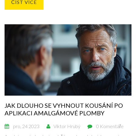
ČÍST VÍCE
kteří chtějí udržet své zuby zdravé a silné.
JAK DLOUHO SE VYHNOUT KOUSÁNÍ PO
APLIKACI AMALGÁMOVÉ PLOMBY
pro, 24 2023
Viktor Hrubý
0 Komentáře