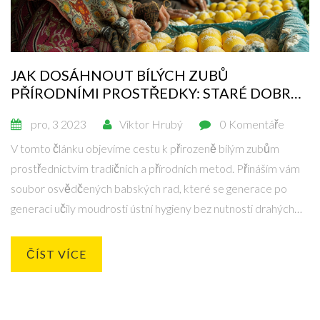
JAK DOSÁHNOUT BÍLÝCH ZUBŮ
PŘÍRODNÍMI PROSTŘEDKY: STARÉ DOBRÉ
BABSKÉ RADY
pro, 3 2023
Viktor Hrubý
0 Komentáře
V tomto článku objevíme cestu k přirozeně bílým zubům
prostřednictvím tradičních a přírodních metod. Přináším vám
soubor osvědčených babských rad, které se generace po
generaci učily moudrosti ústní hygieny bez nutnosti drahých
produktů. Zjistíte, že dosažení oslnivého úsměvu může být
jednodušší, než se zdá, a to vše z pohodlí vašeho domova.
ČÍST VÍCE