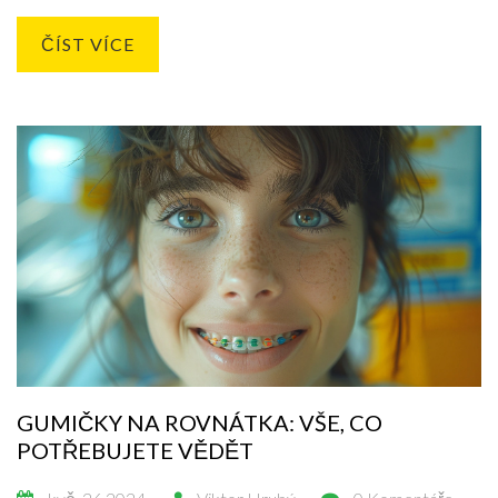
fazety a kolik stojí tento zákrok. Projděte si s námi všechny
klíčové informace o této populární estetické úpravě zubů.
ČÍST VÍCE
GUMIČKY NA ROVNÁTKA: VŠE, CO
POTŘEBUJETE VĚDĚT