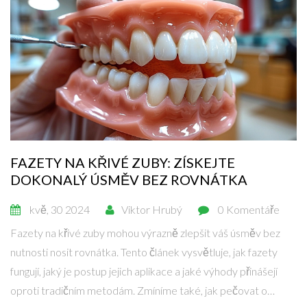
FAZETY NA KŘIVÉ ZUBY: ZÍSKEJTE
DOKONALÝ ÚSMĚV BEZ ROVNÁTKA
kvě, 30 2024
Viktor Hrubý
0 Komentáře
Fazety na křivé zuby mohou výrazně zlepšit váš úsměv bez
nutnosti nosit rovnátka. Tento článek vysvětluje, jak fazety
fungují, jaký je postup jejich aplikace a jaké výhody přinášejí
oproti tradičním metodám. Zmíníme také, jak pečovat o