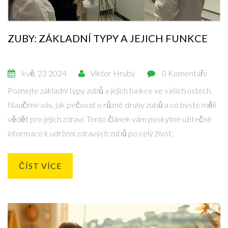
ZUBY: ZÁKLADNÍ TYPY A JEJICH FUNKCE
kvě, 23 2024
Viktor Hrubý
0 Komentáře
Poznejte základní typy zubů a jejich funkce ve vašich ústech.
Naučíme vás, jak pečovat o různé druhy zubů a co byste měli
vědět pro jejich zdraví. Tento článek vám poskytne užitečné
informace k udržení zdravých zubů po celý život.
ČÍST VÍCE