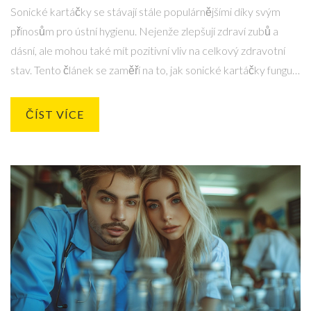
Sonické kartáčky se stávají stále populárnějšími díky svým
přínosům pro ústní hygienu. Nejenže zlepšují zdraví zubů a
dásní, ale mohou také mít pozitivní vliv na celkový zdravotní
stav. Tento článek se zaměří na to, jak sonické kartáčky fungují,
jaké jsou jejich výhody a jak mohou přispět k zlepšení nejen
ústního, ale i celkového zdraví.
ČÍST VÍCE