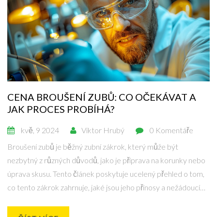
CENA BROUŠENÍ ZUBŮ: CO OČEKÁVAT A
JAK PROCES PROBÍHÁ?
kvě, 9 2024
Viktor Hrubý
0 Komentáře
Broušení zubů je běžný zubní zákrok, který může být
nezbytný z různých důvodů, jako je příprava na korunky nebo
úprava skusu. Tento článek poskytuje ucelený přehled o tom,
co tento zákrok zahrnuje, jaké jsou jeho přínosy a nežádoucí
účinky, a především, kolik můžete očekávat, že za broušení
zubů zaplatíte. Přinášíme také tipy, jak se připravit na zákrok a