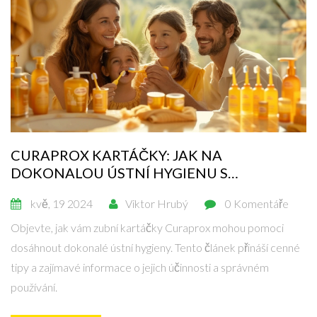
CURAPROX KARTÁČKY: JAK NA
DOKONALOU ÚSTNÍ HYGIENU S
OSVĚDČENÝM ŠVÝCARSKÝM VÝROBKEM
kvě, 19 2024
Viktor Hrubý
0 Komentáře
Objevte, jak vám zubní kartáčky Curaprox mohou pomoci
dosáhnout dokonalé ústní hygieny. Tento článek přináší cenné
tipy a zajímavé informace o jejich účinnosti a správném
používání.