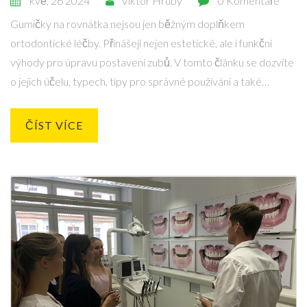
kvě, 26 2024
Viktor Hrubý
0 Komentáře
Gumičky na rovnátka nejsou jen běžným doplňkem
ortodontické léčby. Přinášejí nejen estetické, ale i funkční
výhody pro úpravu postavení zubů. V tomto článku se dozvíte
o jejich účelu, typech, tipy pro správné používání a také
zajímavá fakta, která vás možná překvapí.
ČÍST VÍCE