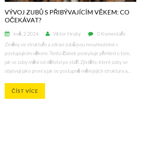
VÝVOJ ZUBŮ S PŘIBÝVAJÍCÍM VĚKEM: CO
OČEKÁVAT?
kvě, 2 2024
Viktor Hrubý
0 Komentáře
Změny ve struktuře a zdraví zubů jsou nevyhnutelné s
postupujícím věkem. Tento článek poskytuje přehled o tom,
jak se zuby mění od dětství po stáří. Zjistěte, které zuby se
objevují jako první a jak se postupně mění jejich struktura a
funkce. Uvádíme také informace o běžných zubních
problémech spojených s věkem a tipy, jak udržet zuby zdravé
ČÍST VÍCE
co nejdéle.