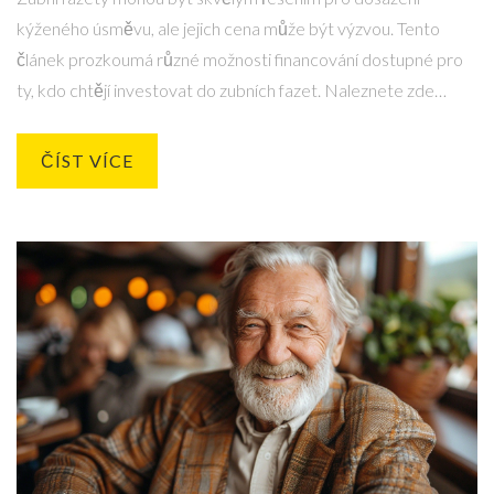
kýženého úsměvu, ale jejich cena může být výzvou. Tento
článek prozkoumá různé možnosti financování dostupné pro
ty, kdo chtějí investovat do zubních fazet. Naleznete zde
užitečné tipy, jak efektivně řešit otázku nákladů, a přehled
možností, které můžou pomoci rozložit finanční zátěž.
ČÍST VÍCE