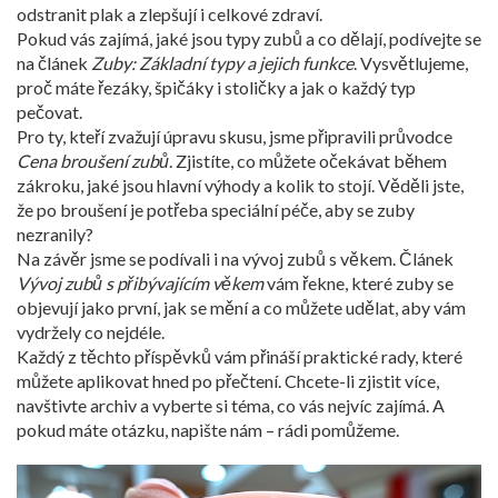
odstranit plak a zlepšují i celkové zdraví.
Pokud vás zajímá, jaké jsou typy zubů a co dělají, podívejte se
na článek
Zuby: Základní typy a jejich funkce
. Vysvětlujeme,
proč máte řezáky, špičáky i stoličky a jak o každý typ
pečovat.
Pro ty, kteří zvažují úpravu skusu, jsme připravili průvodce
Cena broušení zubů
. Zjistíte, co můžete očekávat během
zákroku, jaké jsou hlavní výhody a kolik to stojí. Věděli jste,
že po broušení je potřeba speciální péče, aby se zuby
nezranily?
Na závěr jsme se podívali i na vývoj zubů s věkem. Článek
Vývoj zubů s přibývajícím věkem
vám řekne, které zuby se
objevují jako první, jak se mění a co můžete udělat, aby vám
vydržely co nejdéle.
Každý z těchto příspěvků vám přináší praktické rady, které
můžete aplikovat hned po přečtení. Chcete-li zjistit více,
navštivte archiv a vyberte si téma, co vás nejvíc zajímá. A
pokud máte otázku, napište nám – rádi pomůžeme.