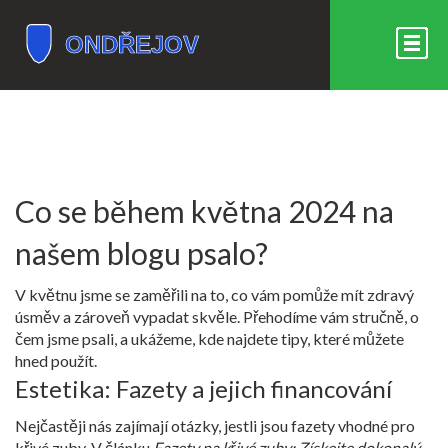
Co se během května 2024 na
našem blogu psalo?
V květnu jsme se zaměřili na to, co vám pomůže mít zdravý
úsměv a zároveň vypadat skvěle. Přehodíme vám stručně, o
čem jsme psali, a ukážeme, kde najdete tipy, které můžete
hned použít.
Estetika: Fazety a jejich financování
Nejčastěji nás zajímají otázky, jestli jsou fazety vhodné pro
křivé zuby. V článku
Fazety na křivé zuby: Získejte dokonalý