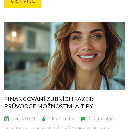
ČÍST VÍCE
jak pečovat o zuby po broušení.
FINANCOVÁNÍ ZUBNÍCH FAZET:
PRŮVODCE MOŽNOSTMI A TIPY
kvě, 5 2024
Viktor Hrubý
0 Komentáře
Zubní fazety mohou být skvělým řešením pro dosažení