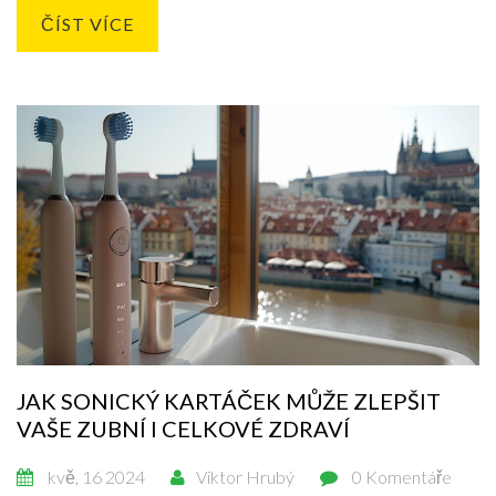
ČÍST VÍCE
JAK SONICKÝ KARTÁČEK MŮŽE ZLEPŠIT
VAŠE ZUBNÍ I CELKOVÉ ZDRAVÍ
kvě, 16 2024
Viktor Hrubý
0 Komentáře