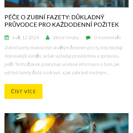
PÉČE O ZUBNÍ FAZETY: DŮKLADNÝ
PRŮVODCE PRO KAŽDODENNÍ POŽITEK
kvě, 12 2024
Viktor Hrubý
0 Komentáře
Zubní fazety mohou být skvělým řešením pro ty, kdo hledají
dokonalejší úsměv, avšak vyžadují pravidelnou a správnou
péči. Tento článek poskytuje ucelené informace o tom, jak
udržet fazety čisté a zdravé, a jak zabránit možným
problémům spojeným s jejich nošením. Řeč bude i o vhodných
čisticích prostředcích a technikách čištění specifických pro
ČÍST VÍCE
fazety. Dále se dočtete, proč jsou pravidelné kontroly u
zubního lékaře nezbytné a jaké obranné návyky by měl mít
každý nositel fazet.