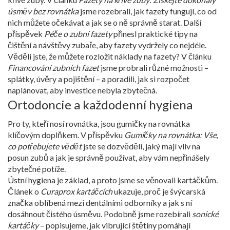
úsměv bez rovnátka
jsme rozebrali, jak fazety fungují, co od
nich můžete očekávat a jak se o ně správně starat. Další
příspěvek
Péče o zubní fazety
přinesl praktické tipy na
čištění a návštěvy zubaře, aby fazety vydržely co nejdéle.
Věděli jste, že můžete rozložit náklady na fazety? V článku
Financování zubních fazet
jsme probrali různé možnosti –
splátky, úvěry a pojištění – a poradili, jak si rozpočet
naplánovat, aby investice nebyla zbytečná.
Ortodoncie a každodenní hygiena
Pro ty, kteří nosí rovnátka, jsou gumičky na rovnátka
klíčovým doplňkem. V příspěvku
Gumičky na rovnátka: Vše,
co potřebujete vědět
jste se dozvěděli, jaký mají vliv na
posun zubů a jak je správně používat, aby vám nepřinášely
zbytečné potíže.
Ústní hygiena je základ, a proto jsme se věnovali kartáčkům.
Článek o
Curaprox kartáčcích
ukazuje, proč je švýcarská
značka oblíbená mezi dentálními odborníky a jak s ní
dosáhnout čistého úsměvu. Podobně jsme rozebírali
sonické
kartáčky
– popisujeme, jak vibrující štětiny pomáhají