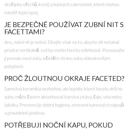
skořápky ořechů, kosti) a lepivých cukrovinek, které mohou
narušit lepicí spoj.
JE BEZPEČNÉ POUŽÍVAT ZUBNÍ NIT S
FACETTAMI?
Ano, zubní nit je nutná. Dbejte však na to, abyste nit netahali
prudce vertikálně, což by mohlo facetu odtrhnout. Posouvejte
ji pomalu mezi zuby a čistěte stranu zubu obloukovitým
pohybem.
PROČ ŽLOUTNOU OKRAJE FACETED?
Samotná keramika nezholtne, ale lepidlo, které facetu drží na
zubu, může časem absorbovat barviva z kávy, čaje, vína nebo
tabáku. Prevencí je dobrá hygiena, omezení barevných nápojů
a pravidelné profese.
POTŘEBUJI NOČNÍ KAPU, POKUD