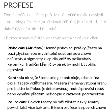
PROFESE
Domácí péče nestačí. Aspoň dvakrát ročně musíte navštívit
stomatologa. Profese (profesionální čištění) je u faceted ještě
důležitější než u přírodních zubů.
Při profesionálním čištění dbá hygienistka na několik věcí:
Pískování (Air-flow):
Jemné pískovací prášky (často na
bázi glycínu nebo erythritolu) odstraní povrchové
nečistoty a pigmenty z lepidla, aniž by poškrábaly
keramiku. Tradiční křemičitý písek by mohl být příliš
agresivní.
Kontrola okrajů:
Stomatolog zkontroluje, zda není na
okraji facety vidět mezera. Mezera znamená vstupní bránu
pro bakterie. Pokud je detekována, je nutné provést retuš
nebo výměnu předtím, než dojde k kazivosti pod facettou.
Polirování:
Povrch facety by měl zůstat lesklý. Matný
povrch láká více bakterií. Během profese lze povrch znovu