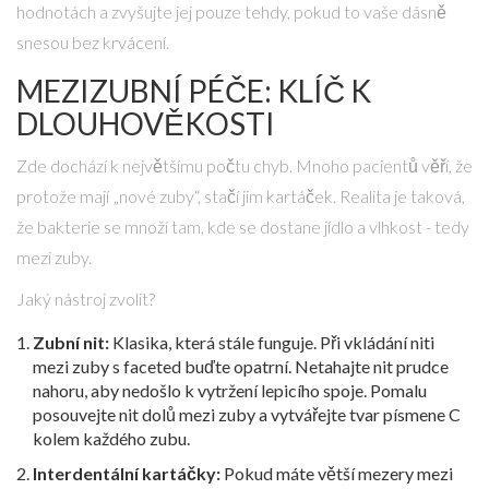
hodnotách a zvyšujte jej pouze tehdy, pokud to vaše dásně
snesou bez krvácení.
MEZIZUBNÍ PÉČE: KLÍČ K
DLOUHOVĚKOSTI
Zde dochází k největšímu počtu chyb. Mnoho pacientů věří, že
protože mají „nové zuby“, stačí jim kartáček. Realita je taková,
že bakterie se množí tam, kde se dostane jídlo a vlhkost - tedy
mezi zuby.
Jaký nástroj zvolit?
Zubní nit:
Klasika, která stále funguje. Při vkládání niti
mezi zuby s faceted buďte opatrní. Netahajte nit prudce
nahoru, aby nedošlo k vytržení lepicího spoje. Pomalu
posouvejte nit dolů mezi zuby a vytvářejte tvar písmene C
kolem každého zubu.
Interdentální kartáčky:
Pokud máte větší mezery mezi