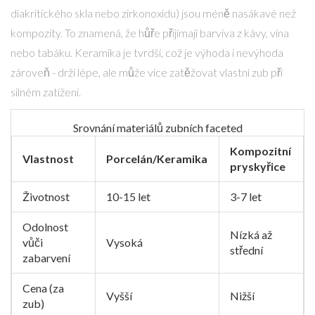
diakritického skla nebo zirkonoxidu) jsou méně nasákavé než
kompozity. To znamená, že hůře přijímají barviva z kávy, vína
nebo tabáku. Keramika je tvrdší, což je výhoda i nevýhoda
zároveň - drží lépe, ale může více zatěžovat vlastní zub při
silném zatížení.
Srovnání materiálů zubních faceted
Kompozitní
Vlastnost
Porcelán/Keramika
pryskyřice
Životnost
10-15 let
3-7 let
Odolnost
Nízká až
vůči
Vysoká
střední
zabarvení
Cena (za
Vyšší
Nižší
zub)