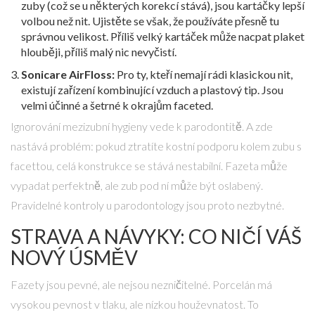
zuby (což se u některých korekcí stává), jsou kartáčky lepší
volbou než nit. Ujistěte se však, že používáte přesně tu
správnou velikost. Příliš velký kartáček může nacpat plaket
hlouběji, příliš malý nic nevyčistí.
Sonicare AirFloss:
Pro ty, kteří nemají rádi klasickou nit,
existují zařízení kombinující vzduch a plastový tip. Jsou
velmi účinné a šetrné k okrajům faceted.
Ignorování mezizubní hygieny vede k parodontitě. A zde
nastává problém: pokud ztratíte kostní podporu kolem zubu s
facettou, celá konstrukce se stává nestabilní. Fazeta může
vypadat perfektně, ale zub pod ní může být oslabený.
Pravidelné kontroly u parodontology jsou proto nezbytné.
STRAVA A NÁVYKY: CO NIČÍ VÁŠ
NOVÝ ÚSMĚV
Fazety jsou pevné, ale nejsou nezničitelné. Porcelán má
vysokou pevnost v tlaku, ale nízkou houževnatost. To