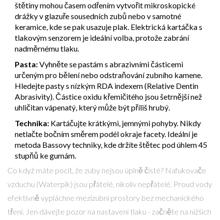
štětiny mohou časem odřením vytvořit mikroskopické
drážky v glazuře sousedních zubů nebo v samotné
keramice, kde se pak usazuje plak. Elektrická kartáčka s
tlakovým senzorem je ideální volba, protože zabrání
nadměrnému tlaku.
Pasta:
Vyhněte se pastám s abrazivními částicemi
určeným pro bělení nebo odstraňování zubního kamene.
Hledejte pasty s nízkým RDA indexem (Relative Dentin
Abrasivity). Částice oxidu křemičitého jsou šetrnější než
uhličitan vápenatý, který může být příliš hrubý.
Technika:
Kartáčujte krátkými, jemnými pohyby. Nikdy
netlačte bočním směrem podél okraje facety. Ideální je
metoda Bassovy techniky, kde držíte štětec pod úhlem 45
stupňů ke gumám.
Co když máte pocit, že zuby nejsou úplně čisté? Nafukovače
vzduchu (Waterpik) jsou přátelé, nikoliv nepřátelé. Proud vody
efektivně vypláchne mezizubní prostory bez mechanického
tření. Jen dávejte pozor na nastavení tlaku - začněte na nižších