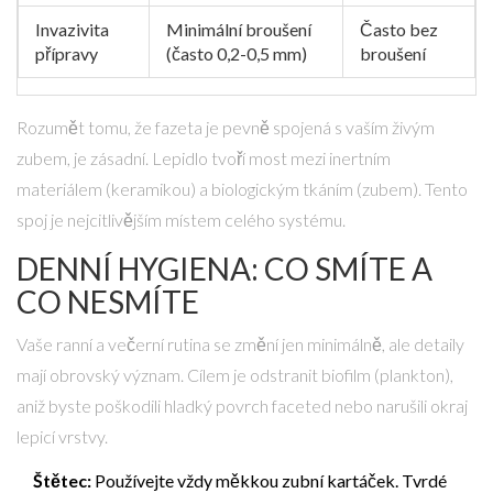
Invazivita
Minimální broušení
Často bez
přípravy
(často 0,2-0,5 mm)
broušení
Rozumět tomu, že fazeta je pevně spojená s vaším živým
zubem, je zásadní. Lepidlo tvoří most mezi inertním
materiálem (keramikou) a biologickým tkáním (zubem). Tento
spoj je nejcitlivějším místem celého systému.
DENNÍ HYGIENA: CO SMÍTE A
CO NESMÍTE
Vaše ranní a večerní rutina se změní jen minimálně, ale detaily
mají obrovský význam. Cílem je odstranit biofilm (plankton),
aniž byste poškodili hladký povrch faceted nebo narušili okraj
lepicí vrstvy.
Štětec:
Používejte vždy měkkou zubní kartáček. Tvrdé