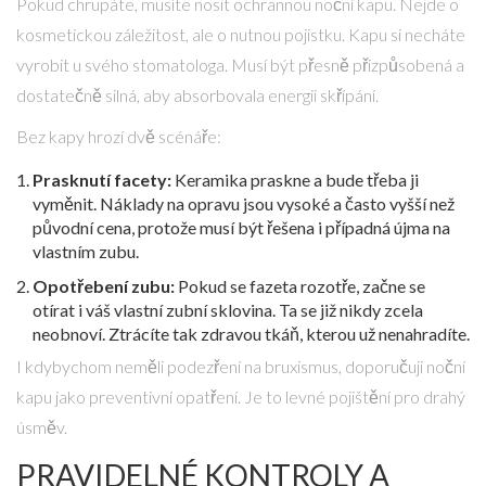
Pokud chrupáte, musíte nosit ochrannou noční kapu. Nejde o
kosmetickou záležitost, ale o nutnou pojistku. Kapu si necháte
vyrobit u svého stomatologa. Musí být přesně přizpůsobená a
dostatečně silná, aby absorbovala energii skřípání.
Bez kapy hrozí dvě scénáře:
Prasknutí facety:
Keramika praskne a bude třeba ji
vyměnit. Náklady na opravu jsou vysoké a často vyšší než
původní cena, protože musí být řešena i případná újma na
vlastním zubu.
Opotřebení zubu:
Pokud se fazeta rozotře, začne se
otírat i váš vlastní zubní sklovina. Ta se již nikdy zcela
neobnoví. Ztrácíte tak zdravou tkáň, kterou už nenahradíte.
I kdybychom neměli podezření na bruxismus, doporučuji noční
kapu jako preventivní opatření. Je to levné pojištění pro drahý
úsměv.
PRAVIDELNÉ KONTROLY A