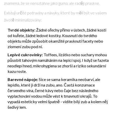
znamená, že se neroztáhne jako guma, ale raději praskne.
Existují určité potraviny a návyky, které by měli být ve vašem
životě minimalizovány:
Tvrdé objekty:
Žádné ořechy přímo v ústech, žádné kosti
od kuřete, žádné ledové kostky. Kousnutí do tvrdého
objektu může způsobit okamžité prasknutí facety nebo
zlomení zubu pod ní.
Lepivé cukrovinky:
Toffees, lízátko nebo suchary mohou
působit tahovým namáháním na lepicí spoj. I když se fazeta
neodlepí hned, mikrohygiena se zhorší a riziko sekundární
kazu roste.
Barevné nápoje:
Sice se sama keramika neobarví, ale
lepidlo, které ji drží na zubu, ano. Častá konzumace
červeného vína, černé kávy nebo čaje bez následného
vyplachování vodou může vést k tmavnutí okrajů. To
vypadá esteticky velmi špatně - vidíte bílý zub a kolem něj
šedivý lem.