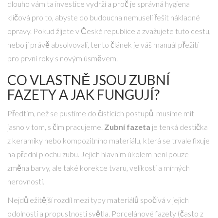
dlouho vám ta investice vydrží a proč je správná hygiena
klíčová pro to, abyste do budoucna nemuseli řešit nákladné
opravy. Pokud žijete v České republice a zvažujete tuto cestu,
nebo ji právě absolvovali, tento článek je váš manuál přežití
pro první roky s novým úsměvem.
CO VLASTNĚ JSOU ZUBNÍ
FAZETY A JAK FUNGUJÍ?
Předtím, než se pustíme do čistících postupů, musíme mít
jasno v tom, s čím pracujeme.
Zubní fazeta
je
tenká destička
z keramiky nebo kompozitního materiálu, která se trvale fixuje
na přední plochu zubu
. Jejich hlavním úkolem není pouze
změna barvy, ale také korekce tvaru, velikosti a mírných
nerovností.
Nejdůležitější rozdíl mezi typy materiálů spočívá v jejich
odolnosti a propustnosti světla. Porcelánové fazety (často z