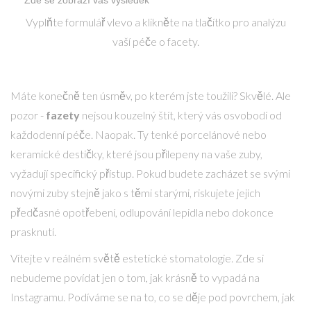
Zde se zobrazí váš výsledek
Vyplňte formulář vlevo a klikněte na tlačítko pro analýzu
vaší péče o facety.
Máte konečně ten úsměv, po kterém jste toužili? Skvělé. Ale
pozor -
fazety
nejsou kouzelný štít, který vás osvobodí od
každodenní péče. Naopak. Ty tenké porcelánové nebo
keramické destičky, které jsou přilepeny na vaše zuby,
vyžadují specifický přístup. Pokud budete zacházet se svými
novými zuby stejně jako s těmi starými, riskujete jejich
předčasné opotřebení, odlupování lepidla nebo dokonce
prasknutí.
Vítejte v reálném světě estetické stomatologie. Zde si
nebudeme povídat jen o tom, jak krásně to vypadá na
Instagramu. Podíváme se na to, co se děje pod povrchem, jak