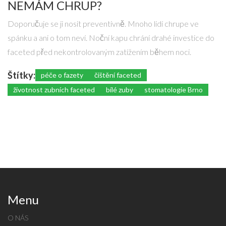
NEMÁM CHRUP?
Doporučuje se ji nosit preventivně. Mnoho lidí chrupe ve
spánku a ani o tom neví. Noční kapu chrání drahé investice do
faceted před nekontrolovaným zatížením během noci.
Štítky:
péče o fazety
čištění faceted
životnost zubních faceted
bílé zuby
stomatologie Brno
Menu
O NÁS