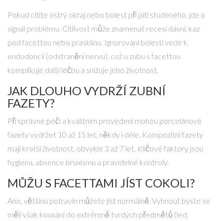
Pokud cítíte ostrý okraj nebo bolest při pití studeného, jde o
signál problému. Citlivost může znamenat recesi dásní, kaz
pod facettou nebo prasklinu. Ignorování bolesti vede k
endodoncii (odstranění nervu), což u zubu s facettou
komplikuje další léčbu a snižuje jeho životnost.
JAK DLOUHO VYDRŽÍ ZUBNÍ
FAZETY?
Při správné péči a kvalitním provedení mohou porcelánové
fazety vydržet 10 až 15 let, někdy i déle. Kompozitní fazety
mají kratší životnost, obvykle 3 až 7 let. Klíčové faktory jsou
hygiena, absence bruxismu a pravidelné kontroly.
MŮŽU S FACETTAMI JÍST COKOLI?
Ano, většinu potravin můžete jíst normálně. Vyhnout byste se
měli však kousání do extrémně tvrdých předmětů (led,