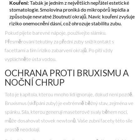
Kouření:
Tabák je jedním z největších nepřátel estetické
stomatologie. Smolovina proniká do mikropórů lepidla a
způsobuje nevratné žloutnutí okrajů. Navíc kouření zvyšuje
riziko onemocnění dásní, což ohrozuje stabilitu zubu.
Pokud pijete barevné nápoje, používejte slámku.
Přesměrování tekutiny za přední zuby sníží kontakt s
facettami a tím i riziko zabarvení okrajů. Po pití vždy
vypláchněte ústa vodou.
OCHRANA PROTI BRUXISMU A
NOČNÍ CHRUP
Toto je kapitola, kterou mnoho lidí ignoruje, dokud není pozdě.
Bruxismus (skřípání zuby) je extrémně běžný stav, zejména ve
spánku. Síla, kterou generují maseterové svaly během noci,
může dosahovat stovek newtonů. Vaše zubní facety této síle
prostě neodolají.