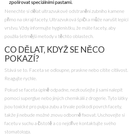
zpolírovat speciálními pastami.
Nenechte si dělat ultrazvukové odstranění zubního kamene
přímo na okraji facety. Ultrazvuková špička může narušit lepicí
vrstvu. Vždy informujte hygienistku, že máte facety, aby
použila šetrnější metody v těchto oblastech.
CO DĚLAT, KDYŽ SE NĚCO
POKAZÍ?
Stává se to. Faceta se odloupne, praskne nebo cítíte citlivost.
Reagujte rychle.
Pokud se faceta úplně odpadne, nezkoušejte ji sami nalepit
pomocí superglue nebo jiných chemikálií z drogerie. Tyto látky
jsou toxické pro pulpa zubu a trvale poškodí povrch facety,
takže ji nebude možné znovu odborně fixovat. Uschovejte si
facetu v suchu a čistotě a co nejdříve kontaktujte svého
stomatologa.