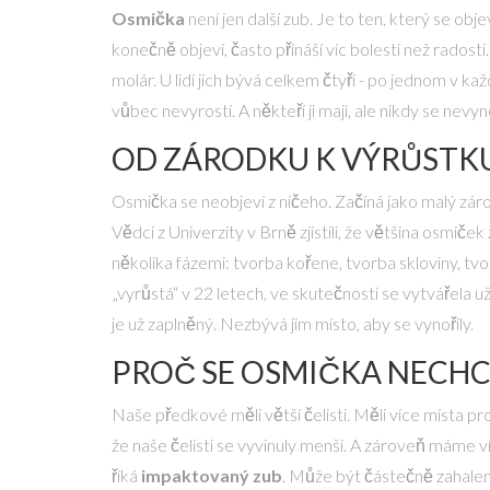
Osmička
není jen další zub. Je to ten, který se obje
konečně objeví, často přináší víc bolesti než radost
molár. U lidí jich bývá celkem čtyři - po jednom v každ
vůbec nevyrostí. A někteří ji mají, ale nikdy se nevy
OD ZÁRODKU K VÝRŮSTKU
Osmička se neobjeví z ničeho. Začíná jako malý zárod
Vědci z Univerzity v Brně zjistili, že většina osmič
několika fázemi: tvorba kořene, tvorba skloviny, t
„vyrůstá“ v 22 letech, ve skutečnosti se vytvářela už
je už zaplněný. Nezbývá jim místo, aby se vynořily.
PROČ SE OSMIČKA NECHC
Naše předkové měli větší čelisti. Měli více místa p
že naše čelisti se vyvinuly menší. A zároveň máme 
říká
impaktovaný zub
. Může být částečně zahalená 