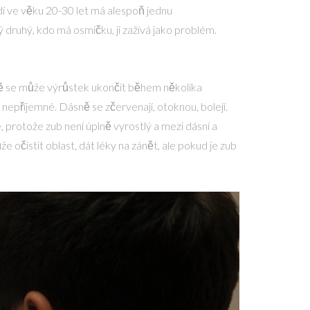
dí ve věku 20-30 let má alespoň jednu
druhý, kdo má osmičku, ji zažívá jako problém.
adě se může výrůstek ukončit během několika
 nepříjemné. Dásně se zčervenají, otoknou, bolejí.
, protože zub není úplně vyrostlý a mezi dásní a
 očistit oblast, dát léky na zánět, ale pokud je zub