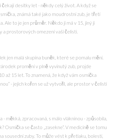
 čekají desítky let - někdy celý život. A když se
Osmička, známá také jako moudrostní zub, je třetí
. Ale to je jen průměr. Někdo ji má v 15, jiný ji
ky a prostorových omezení vaší čelisti.
rodek jen malá skupina buněk, které se pomalu mění.
e zárodek promění v plně vyvinutý zub, projde
10 až 15 let. To znamená, že když vám osmička
“ - jejich kořen se už vytvořil, ale prostor v čelisti
a - měkká, zpracovaná, s málo vlákninou - způsobila,
dek? Osmička se často „zasekne“. V medicíně se tomu
na sousední zuby. To může vést k přetlaku, bolesti,