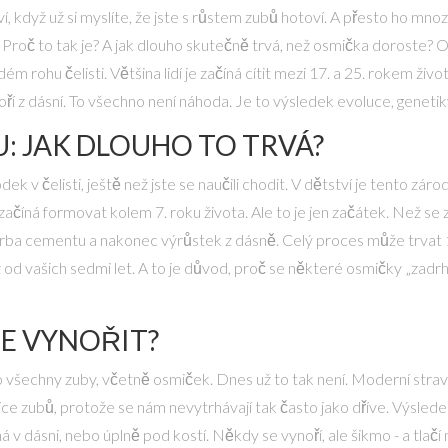
ví, když už si myslíte, že jste s růstem zubů hotoví. A přesto ho mnozí
i. Proč to tak je? A jak dlouho skutečně trvá, než osmička doroste? 
ém rohu čelisti. Většina lidí je začíná cítit mezi 17. a 25. rokem života
noří z dásní. To všechno není náhoda. Je to výsledek evoluce, geneti
: JAK DLOUHO TO TRVÁ?
ek v čelisti, ještě než jste se naučili chodit. V dětství je tento zá
ek začíná formovat kolem 7. roku života. Ale to je jen začátek. Než s
vorba cementu a nakonec výrůstek z dásně. Celý proces může trvat 
 od vašich sedmi let. A to je důvod, proč se některé osmičky „zadrhnou
E VYNOŘIT?
ro všechny zuby, včetně osmiček. Dnes už to tak není. Moderní strav
více zubů, protože se nám nevytrhávají tak často jako dříve. Výsle
v dásni, nebo úplně pod kostí. Někdy se vynoří, ale šikmo - a tlačí 