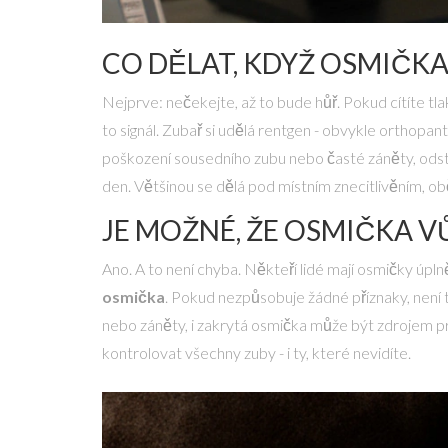
CO DĚLAT, KDYŽ OSMIČKA
Nejprve: nečekejte, až to bude hůř. Pokud cítíte tlak
to signál. Zubař si udělá rentgen - obvykle orthopan
poškození sousedního zubu nebo časté záněty, odstr
den. Většinou se dělá pod místním znecitlivěním, obč
JE MOŽNÉ, ŽE OSMIČKA 
Ano. A to není chyba. Někteří lidé mají osmičky úpln
osmička
. Pokud nezpůsobuje žádné příznaky, není t
nebo záněty, i zakrytá osmička může být zdrojem p
kontrolovat všechny zuby - i ty, které nevidíte.