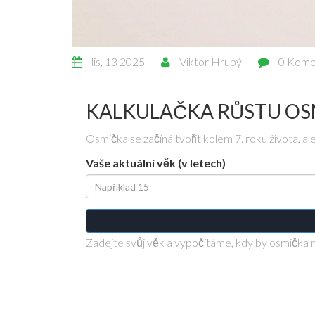
lis, 13 2025
Viktor Hrubý
0 Kome
KALKULAČKA RŮSTU OS
Osmička se začíná tvořit kolem 7. roku života, ale
Vaše aktuální věk (v letech)
Zadejte svůj věk a vypočítáme, kdy by osmička 