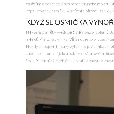
zánětům a dokonce k poškození druhého moláru. Stud
impaktovanou osmičku. A z těchto případů se v 65 %
KDYŽ SE OSMIČKA VYNOŘÍ
Některé osmičky vyrůstají čistě a bez problémů. Js
měsíců. Ale to je výjimka. Většinou je to proces, k
Někdy se objeví i hnisavý výtok - to je známka záně
zubem se hromadí jídlo a bakterie. V takovém případě
špatně umístěný, problém se vrátí. A znovu. A znovu