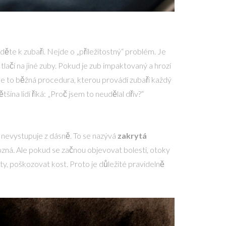
jděte k zubaři. Nejde o „příležitostný“ problém. Je
tlačí na jiné zuby. Pokud je zub impaktovaný a hrozí
Je to běžná procedura, kterou provádí zubaři každý
ina lidí říká: „Proč jsem to neudělal dřív?“
bu nevystupuje z dásně. To se nazývá
zakrytá
pozná. Ale pokud se začnou objevovat bolesti, otoky
, poškozovat kost. Proto je důležité pravidelně