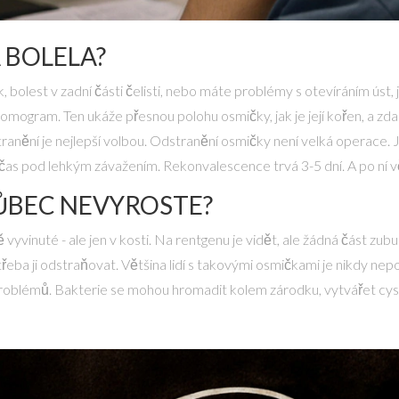
 BOLELA?
, bolest v zadní části čelisti, nebo máte problémy s otevíráním úst, 
tomogram. Ten ukáže přesnou polohu osmičky, jak je její kořen, a zda 
anění je nejlepší volbou. Odstranění osmičky není velká operace. 
as pod lehkým závažením. Rekonvalescence trvá 3-5 dní. A po ní větš
VŮBEC NEVYROSTE?
ě vyvinuté - ale jen v kosti. Na rentgenu je vidět, ale žádná část zu
řeba ji odstraňovat. Většina lidí s takovými osmičkami je nikdy ne
roblémů. Bakterie se mohou hromadit kolem zárodku, vytvářet cysty