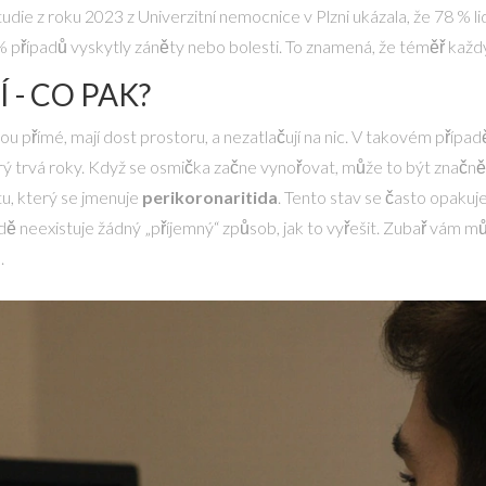
ie z roku 2023 z Univerzitní nemocnice v Plzni ukázala, že 78 % li
 případů vyskytly záněty nebo bolesti. To znamená, že téměř každý 
 - CO PAK?
ou přímé, mají dost prostoru, a nezatlačují na nic. V takovém příp
terý trvá roky. Když se osmička začne vynořovat, může to být značně
tu, který se jmenuje
perikoronaritida
. Tento stav se často opakuje
 neexistuje žádný „příjemný“ způsob, jak to vyřešit. Zubař vám může
.