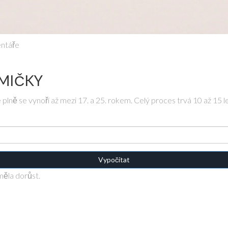
ntáře
MIČKY
 plně se vynoří až mezi 17. a 25. rokem. Celý proces trvá 10 až 15 le
Vypočítat
měla dorůst.