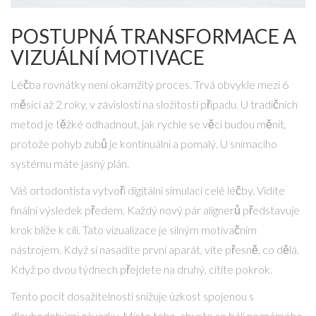
POSTUPNÁ TRANSFORMACE A
VIZUÁLNÍ MOTIVACE
Léčba rovnátky není okamžitý proces. Trvá obvykle mezi 6
měsíci až 2 roky, v závislosti na složitosti případu. U tradičních
metod je těžké odhadnout, jak rychle se věci budou měnit,
protože pohyb zubů je kontinuální a pomalý. U snímacího
systému máte jasný plán.
Váš ortodontista vytvoří digitální simulaci celé léčby. Vidíte
finální výsledek předem. Každý nový pár alignerů představuje
krok blíže k cíli. Tato vizualizace je silným motivačním
nástrojem. Když si nasadíte první aparát, víte přesně, co dělá.
Když po dvou týdnech přejdete na druhý, cítíte pokrok.
Tento pocit dosažitelnosti snižuje úzkost spojenou s
dlouhodobými závazky. Místo toho, abyste se báli neznámého,