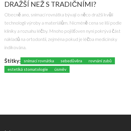
DRAŽŠÍ NEŽ S TRADIČNÍMI?
Obecně ano, snímací rovnátka bývají o něco dražší kvůli
technologii výroby a materiálům. Nicméně cena se liší podle
kliniky a rozsahu léčby. Mnoho pojišťoven nyní pokrývá část
nákladů na ortodontii, zejména pokud je léčba medicínsky
indikována.
Štítky:
snímací rovnátka
sebedůvěra
rovnání zubů
estetiká stomatologie
úsměv