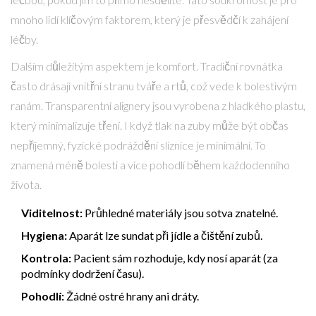
mnoho lidí klíčovým faktorem, který je přesvědčí k zahájení
léčby.
Dalším důležitým aspektem je komfort. Tradiční rovnátka
často drásají vnitřní stranu tváře a rtů, což vede k bolestivým
ranám. Transparentní alignery jsou vyrobena z hladkého plastu,
který minimalizuje tření. I když tlak na zuby může být občas
nepříjemný, fyzické podráždění sliznice je minimální. To
znamená méně bolesti a více pohodlí během každodenního
života.
Viditelnost:
Průhledné materiály jsou sotva znatelné.
Hygiena:
Aparát lze sundat při jídle a čištění zubů.
Kontrola:
Pacient sám rozhoduje, kdy nosí aparát (za
podmínky dodržení času).
Pohodlí:
Žádné ostré hrany ani dráty.