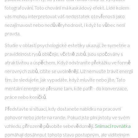
fotografování. Toto chování má kaskádový efekt. Lidé kolem
vás mohou interpretovat váš nedostatek otevřenosti jako
nezajímavost nebo nedůvěryhodnost, i když to vůbec není
pravda.
Studie v oblasti psychologické estetiky ukazují, že symetrie a
pravidelnost rysů obličeje, včetně zubů, jsou spočovány s
atraktivitou a úspěchem. Když odstraníte překážku ve formě
nerovných zubů, cítíte se uvolněněji. Už nemusíte trávit energii
tím, že sledujete, jak vypadáte, když mluvíte nebo jíte. Tato
mentální energie se přesune tam, kde patří - do konverzace,
práce nebo koníčků.
Představte si situaci, kdy dostanete nabídku na pracovní
pohovor nebo jdete na rande. Pokud jste plní jistoty ve svém
vzhledu, přirozeně působíte sebevědoměji.
Snímací rovnátka
pomáhají dosáhnout tohoto stavu postupným, ale viditelným