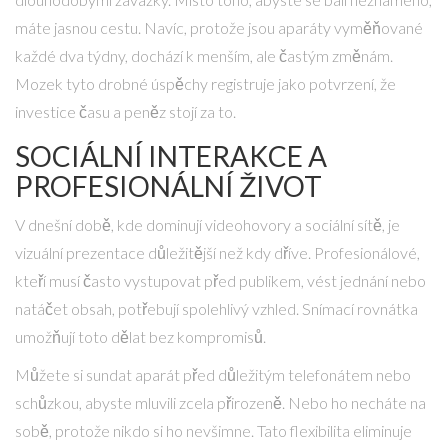
máte jasnou cestu. Navíc, protože jsou aparáty vyměňované
každé dva týdny, dochází k menším, ale častým změnám.
Mozek tyto drobné úspěchy registruje jako potvrzení, že
investice času a peněz stojí za to.
SOCIÁLNÍ INTERAKCE A
PROFESIONÁLNÍ ŽIVOT
V dnešní době, kde dominují videohovory a sociální sítě, je
vizuální prezentace důležitější než kdy dříve. Profesionálové,
kteří musí často vystupovat před publikem, vést jednání nebo
natáčet obsah, potřebují spolehlivý vzhled. Snímací rovnátka
umožňují toto dělat bez kompromisů.
Můžete si sundat aparát před důležitým telefonátem nebo
schůzkou, abyste mluvili zcela přirozeně. Nebo ho necháte na
sobě, protože nikdo si ho nevšimne. Tato flexibilita eliminuje