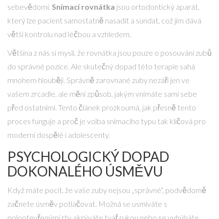
sebevědomí.
Snímací rovnátka
jsou
ortodontický aparát,
který lze pacient samostatně nasadit a sundat
, což jim dává
větší kontrolu nad léčbou a vzhledem.
Většina z nás si myslí, že rovnátka jsou pouze o posouvání zubů
do správné pozice. Ale skutečný dopad této terapie sahá
mnohem hlouběji. Správně zarovnané zuby nezáří jen ve
vašem zrcadle, ale mění způsob, jakým vnímáte sami sebe
před ostatními. Tento článek prozkoumá, jak přesně tento
proces funguje a proč je volba snímacího typu tak klíčová pro
moderní dospělé i adolescenty.
PSYCHOLOGICKÝ DOPAD
DOKONALÉHO ÚSMĚVU
Když máte pocit, že vaše zuby nejsou „správné“, podvědomě
začnete úsměv potlačovat. Možná se usmíváte s
polootevřenými rty, skrýváte tvář rukou nebo se vyhýbáte