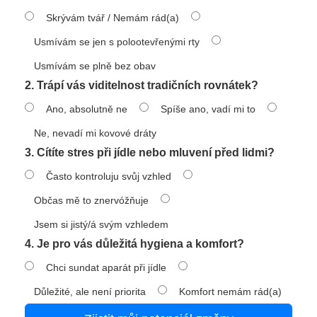
Skrývám tvář / Nemám rád(a)
Usmívám se jen s polootevřenými rty
Usmívám se plně bez obav
2. Trápí vás viditelnost tradičních rovnátek?
Ano, absolutně ne
Spíše ano, vadí mi to
Ne, nevadí mi kovové dráty
3. Cítíte stres při jídle nebo mluvení před lidmi?
Často kontroluju svůj vzhled
Občas mě to znervóžňuje
Jsem si jistý/á svým vzhledem
4. Je pro vás důležitá hygiena a komfort?
Chci sundat aparát při jídle
Důležité, ale není priorita
Komfort nemám rád(a)