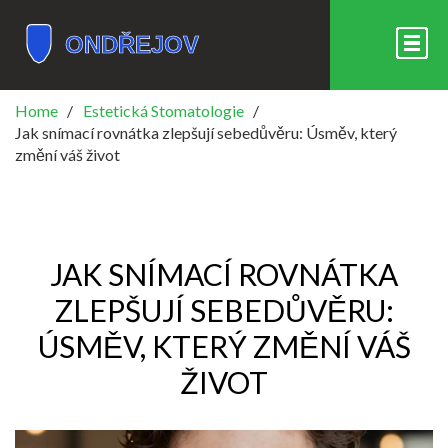
Home
Estetická Stomatologie
Jak snímací rovnátka zlepšují sebedůvěru: Úsměv, který
změní váš život
JAK SNÍMACÍ ROVNÁTKA
ZLEPŠUJÍ SEBEDŮVĚRU:
ÚSMĚV, KTERÝ ZMĚNÍ VÁŠ
ŽIVOT