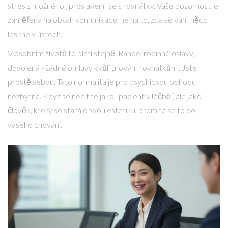
stres z možného „proslavení“ se s rovnátky. Vaše pozornost je
zaměřena na obsah komunikace, ne na to, zda se vám něco
leskne v ústech.
V osobním životě to platí stejně. Rande, rodinné oslavy,
dovolená - žádné omluvy kvůli „novým rovnátkům“. Jste
prostě sebou. Tato normalita je pro psychickou pohodu
nezbytná. Když se necítíte jako „pacient v léčbě“, ale jako
člověk, který se stará o svou estetiku, promítá se to do
vašeho chování.