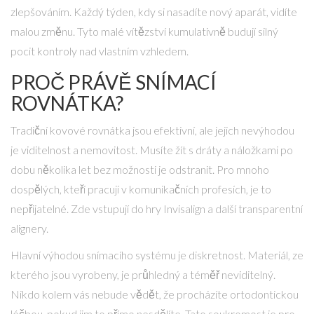
zlepšováním. Každý týden, kdy si nasadíte nový aparát, vidíte
malou změnu. Tyto malé vítězství kumulativně budují silný
pocit kontroly nad vlastním vzhledem.
PROČ PRÁVĚ SNÍMACÍ
ROVNÁTKA?
Tradiční kovové rovnátka jsou efektivní, ale jejich nevýhodou
je viditelnost a nemovitost. Musíte žít s dráty a náložkami po
dobu několika let bez možnosti je odstranit. Pro mnoho
dospělých, kteří pracují v komunikačních profesích, je to
nepřijatelné. Zde vstupují do hry
Invisalign
a další
transparentní
alignery
.
Hlavní výhodou snímacího systému je diskretnost. Materiál, ze
kterého jsou vyrobeny, je průhledný a téměř neviditelný.
Nikdo kolem vás nebude vědět, že procházíte ortodontickou
léčbou, pokud jim to přímo nesdělíte. Tato soukromost je pro