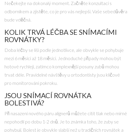
Nečekejte na dokonalý moment. Začněte konzultací s
odborníkem a zjistěte, co je pro vás nejlepší. Vaše sebedůvěra
bude vděčná.
KOLIK TRVÁ LÉČBA SE SNÍMACÍMI
ROVNÁTKY?
Doba léčby se liší podle jednotlivce, ale obvykle se pohybuje
mezi 6 měsíci až 18 měsíci. Jednoduché případy mohou být
hotové rychleji, zatímco komplexnější posuny zubů mohou
trvat déle. Pravidelné návštěvy u ortodontisty jsou klíčové
pro monitorování pokroku.
JSOU SNÍMACÍ ROVNÁTKA
BOLESTIVÁ?
Při nasazení nového páru alignerů můžete cítit tlak nebo mírné
nepohodlí po dobu 1-2 dnů. Je to známka toho, že zuby se
pohybují. Bolest je obvykle slabší než u tradičních rovnátek a