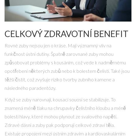
CELKOVÝ ZDRAVOTNÍ BENEFIT
Rovné zuby nejsou jen o kráse. Mají významný vliv na
funkčnost ústní dutiny. Špatně zarovnané zuby mohou
způsobovat problémy s kousáním, což vede k nadměrnému
opotřebení některých zubů nebo k bolestem čelisti. Také jsou
těžší čistit, což zvyšuje riziko tvorby zubního kamene a
následného paradentózy.
Když se zuby narovnají, kousací souosí se stabilizuje. To
znamená méně tlaku na chrupavky čelistního kloubu a méně
bolesti hlavy, které mohou plynout ze svalového napětí.
Zdravé dásni a zuby pak podporují celkové zdraví těla.
Existuje propojení mezi ústním zdravím a kardiovaskulárním