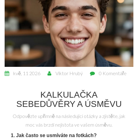
kvě, 11 2026
Viktor Hrubý
0 Komentáře
KALKULAČKA
SEBEDŮVĚRY A ÚSMĚVU
Odpovězte upřímně na následující otázky a zjistěte, jak
moc vás brzdí nejistota ve vašem úsměvu.
1. Jak často se usmíváte na fotkách?