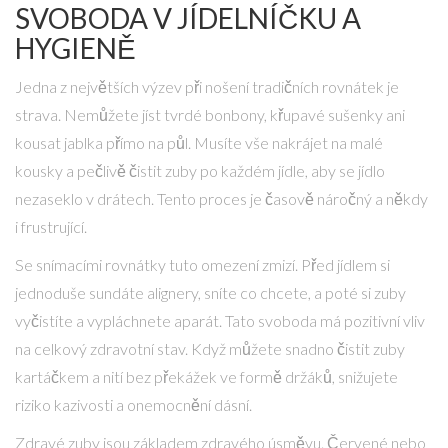
SVOBODA V JÍDELNÍČKU A
HYGIENĚ
Jedna z největších výzev při nošení tradičních rovnátek je
strava. Nemůžete jíst tvrdé bonbony, křupavé sušenky ani
kousat jablka přímo na půl. Musíte vše nakrájet na malé
kousky a pečlivě čistit zuby po každém jídle, aby se jídlo
nezaseklo v drátech. Tento proces je časově náročný a někdy
i frustrující.
Se snímacími rovnátky tuto omezení zmizí. Před jídlem si
jednoduše sundáte alignery, sníte co chcete, a poté si zuby
vyčistíte a vypláchnete aparát. Tato svoboda má pozitivní vliv
na celkový zdravotní stav. Když můžete snadno čistit zuby
kartáčkem a nití bez překážek ve formě držáků, snižujete
riziko kazivosti a onemocnění dásní.
Zdravé zuby jsou základem zdravého úsměvu. Červené nebo