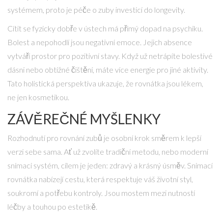
systémem, proto je péče o zuby investicí do longevity.
Cítit se fyzicky dobře v ústech má přímý dopad na psychiku.
Bolest a nepohodlí jsou negativní emoce. Jejich absence
vytváří prostor pro pozitivní stavy. Když už netrápíte bolestivé
dásni nebo obtížné čištění, máte více energie pro jiné aktivity.
Tato holistická perspektiva ukazuje, že rovnátka jsou lékem,
ne jen kosmetikou.
ZÁVĚREČNÉ MYŠLENKY
Rozhodnutí pro rovnání zubů je osobní krok směrem k lepší
verzi sebe sama. Ať už zvolíte tradiční metodu, nebo moderní
snímací systém, cílem je jeden: zdravý a krásný úsměv. Snímací
rovnátka nabízejí cestu, která respektuje váš životní styl,
soukromí a potřebu kontroly. Jsou mostem mezi nutností
léčby a touhou po estetikě.