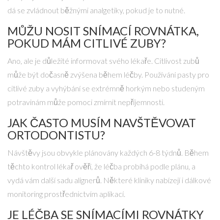
dá se zvládnout běžnými analgetiky, pokud je to nutné.
MŮŽU NOSIT SNÍMACÍ ROVNÁTKA,
POKUD MÁM CITLIVÉ ZUBY?
Ano, ale je důležité informovat svého lékaře. Citlivost zubů
může být dočasně zvýšena během léčby. Používání pasty pro
citlivé zuby a vyhýbání se extrémně horkým nebo studeným
potravinám může pomoci zmírnit nepříjemnosti.
JAK ČASTO MUSÍM NAVŠTĚVOVAT
ORTODONTISTU?
Návštěvy jsou obvykle plánovány každých 6-8 týdnů. Během
těchto kontrol lékař ověří, že léčba probíhá podle plánu, a
vydá vám další sadu alignerů. Některé kliniky nabízejí i dálkové
monitoring prostřednictvím aplikací.
JE LÉČBA SE SNÍMACÍMI ROVNÁTKY