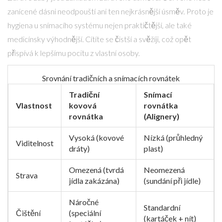
zanícené dásni neodpouští ani ten nejkrásnější úsměv. Proto je
hygiena u snímacího systému nejen praktičtější, ale také
medicínsky výhodnější. Cítíte se čistší a svěžíji, což opět
přispívá k lepšímu pocitu z vlastní osoby.
Srovnání tradičních a snímacích rovnátek
Tradiční
Snímací
Vlastnost
kovová
rovnátka
rovnátka
(Alignery)
Vysoká (kovové
Nízká (průhledný
Viditelnost
dráty)
plast)
Omezená (tvrdá
Neomezená
Strava
jídla zakázána)
(sundání při jídle)
Náročné
Standardní
Čištění
(speciální
(kartáček + nít)