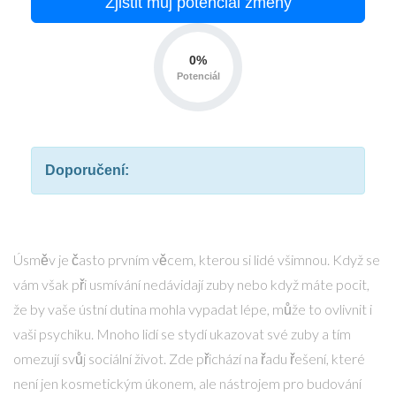
Zjistit můj potenciál změny
0%
Potenciál
Doporučení:
Úsměv je často prvním věcem, kterou si lidé všimnou. Když se
vám však při usmívání nedávidají zuby nebo když máte pocit,
že by vaše ústní dutina mohla vypadat lépe, může to ovlivnit i
vaši psychiku. Mnoho lidí se stydí ukazovat své zuby a tím
omezují svůj sociální život. Zde přichází na řadu řešení, které
není jen kosmetickým úkonem, ale nástrojem pro budování