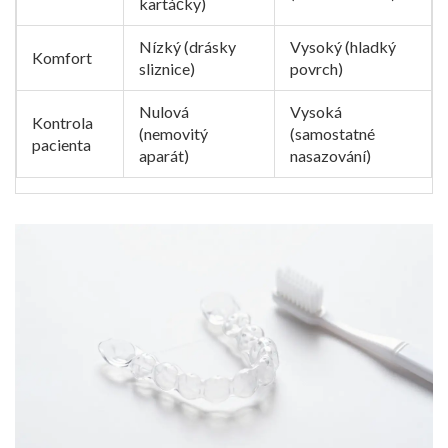
kartáčky)
Nízký (drásky
Vysoký (hladký
Komfort
sliznice)
povrch)
Nulová
Vysoká
Kontrola
(nemovitý
(samostatné
pacienta
aparát)
nasazování)