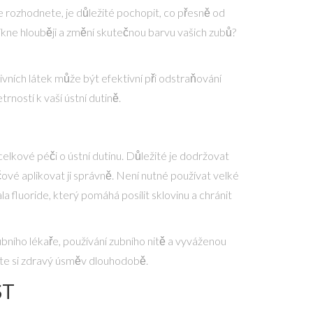
e rozhodnete, je důležité pochopit, co přesně od
kne hlouběji a změní skutečnou barvu vašich zubů?
zivních látek může být efektivní při odstraňování
rností k vaší ústní dutině.
celkové péči o ústní dutinu. Důležité je dodržovat
íčové aplikovat ji správně. Není nutné používat velké
a fluoride, který pomáhá posílit sklovinu a chránit
ubního lékaře, používání zubního nitě a vyváženou
žíte si zdravý úsměv dlouhodobě.
ST