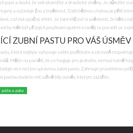
ch past a doufá, že vidí okamžité a drastické změny. Je důležité s
tupný a vyžaduje čas a trpělivost. Další běžnou chybou je příliš intenz
ní, což má opačný efekt. Je také klíčové si uvědomit, že bělící zub
by měli být při jejich používání opatrní a raději se poradit se sv
ÍCÍ ZUBNÍ PASTU PRO VÁŠ ÚSMĚV
pastu, která nejlépe vyhovuje vašim potřebám a zároveň respektuje z
nálů. Mějte na paměti, že co funguje pro jednoho, nemusí nutně fun
aduje více než jen správnou zubní pastu. Zahrnuje pravidelnou péči
ní pastou budete mít zářivě bílý úsměv, kterým zazáříte.
péče o zuby