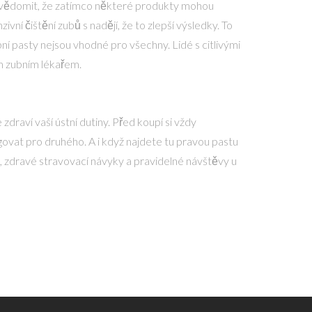
i uvědomit, že zatímco některé produkty mohou
ivní čištění zubů s nadějí, že to zlepší výsledky. To
ní pasty nejsou vhodné pro všechny. Lidé s citlivými
ým zubním lékařem.
draví vaší ústní dutiny. Před koupí si vždy
govat pro druhého. A i když najdete tu pravou pastu
, zdravé stravovací návyky a pravidelné návštěvy u