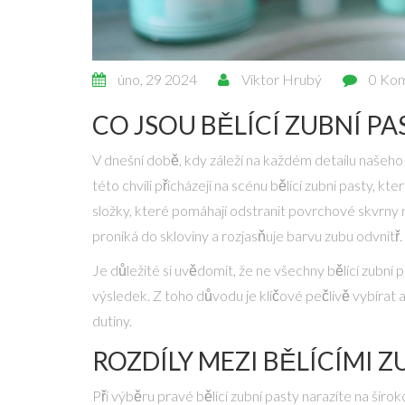
úno, 29 2024
Viktor Hrubý
0 Ko
CO JSOU BĚLÍCÍ ZUBNÍ PA
V dnešní době, kdy záleží na každém detailu našeho 
této chvíli přicházejí na scénu bělící zubní pasty, kt
složky, které pomáhají odstranit povrchové skvrny 
proniká do skloviny a rozjasňuje barvu zubu odvnitř.
Je důležité si uvědomit, že ne všechny bělící zubní 
výsledek. Z toho důvodu je klíčové pečlivě vybírat 
dutiny.
ROZDÍLY MEZI BĚLÍCÍMI 
Při výběru pravé bělící zubní pasty narazíte na širok