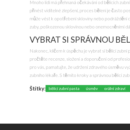
Mnoho lidí má přehnaná očekávání od bělících zubní
přinést viditelné zlepšení, proces bělení je často pos
může vést k opotřebení skloviny nebo podráždění dás
zuby, poškozenou sklovinou nebo onemocněními dásní 
VYBRAT SI SPRÁVNOU BĚL
Nakonec, klíčem k úspěchu je vybrat si bělící zubní 
pročtěte recenze, složení a doporučení od profesio
pro vás, pamatujte, že udržení zdravého úsměvu vyž
zubního lékaře. S těmito kroky a správnou bělící zub
Štítky:
bělící zubní pasta
úsměv
orální zdraví