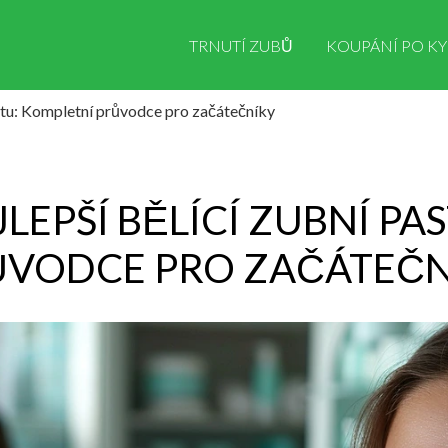
TRNUTÍ ZUBŮ
KOUPÁNÍ PO KY
astu: Kompletní průvodce pro začátečníky
JLEPŠÍ BĚLÍCÍ ZUBNÍ PA
ŮVODCE PRO ZAČÁTEČN