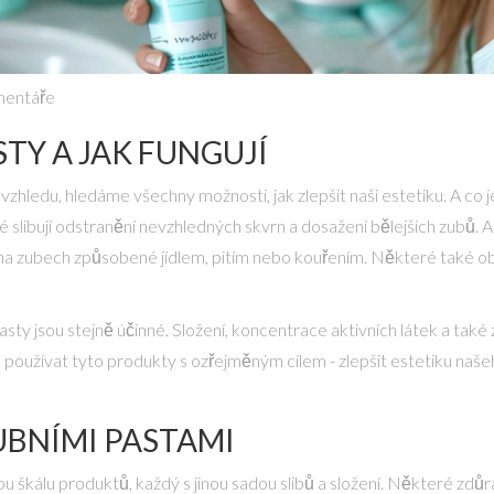
mentáře
STY A JAK FUNGUJÍ
vzhledu, hledáme všechny možnosti, jak zlepšit naši estetiku. A co 
eré slibují odstranění nevzhledných skvrn a dosažení bělejších zubů. A
na zubech způsobené jídlem, pitím nebo kouřením. Některé také obsa
pasty jsou stejně účinné. Složení, koncentrace aktivních látek a ta
a používat tyto produkty s ozřejměným cílem - zlepšit estetiku naše
ZUBNÍMI PASTAMI
ou škálu produktů, každý s jinou sadou slibů a složení. Některé zdůraz