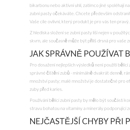
bikarbonu nebo aktivní uhlí, zatímco jiné spoléhají
zubní pasty očekáváte. Chcete především odstranit 
Vaše cíle ovlivní, který produkt je pro vás ten pravý.
Z hlediska složení se zubní pasty liší nejen v použi
skvrn, ale současně může být příliš drsná pro vaše z
JAK SPRÁVNĚ POUŽÍVAT B
Pro dosažení nejlepších výsledků není použití bělící
správné čištění zubů - minimálně dvakrát denně, ráno
množství pasty; malé množství je dostatečné pro efek
zuby před karies.
Používání bělící zubní pasty by mělo být součástí k
stravu bohatou na vitamíny a minerály podporující 
NEJČASTĚJŠÍ CHYBY PŘI 