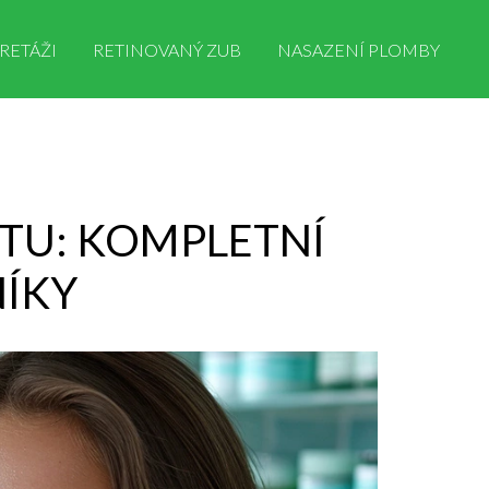
RETÁŽI
RETINOVANÝ ZUB
NASAZENÍ PLOMBY
STU: KOMPLETNÍ
ÍKY