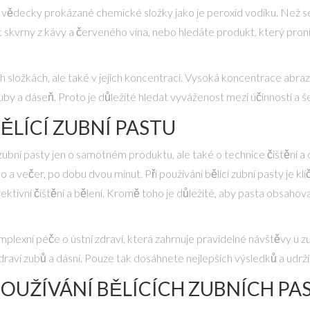
 na vědecky prokázané chemické složky jako je peroxid vodíku. Než s
skvrny z kávy a červeného vína, nebo hledáte produkt, který proni
tých složkách, ale také v jejich koncentraci. Vysoká koncentrace abra
uby a dáseň. Proto je důležité hledat vyváženost mezi účinností a šet
ĚLÍCÍ ZUBNÍ PASTU
 zubní pasty jen o samotném produktu, ale také o technice čištění a 
 a večer, po dobu dvou minut. Při používání bělící zubní pasty je kl
tivní čištění a bělení. Kromě toho je důležité, aby pasta obsahoval
omplexní péče o ústní zdraví, která zahrnuje pravidelné návštěvy u z
zdraví zubů a dásní. Pouze tak dosáhnete nejlepších výsledků a udr
POUŽÍVÁNÍ BĚLÍCÍCH ZUBNÍCH PA