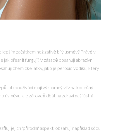
je lepším začátkem než zářivě bílý úsměv? Právě v
le jak přesně fungují? V zásadě obsahují abrazivní
hují chemické látky, jako je peroxid vodíku, který
ké způsob používání mají významný vliv na konečný
ho úsměvu, ale zároveň dbát na zdraví naší ústní
ňují jejich 'přírodní' aspekt, obsahují například sódu