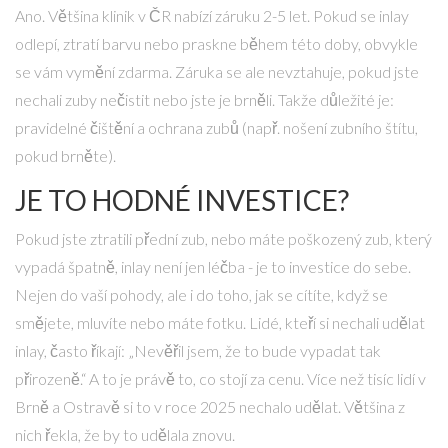
Ano. Většina klinik v ČR nabízí záruku 2-5 let. Pokud se inlay
odlepí, ztratí barvu nebo praskne během této doby, obvykle
se vám vymění zdarma. Záruka se ale nevztahuje, pokud jste
nechali zuby nečistit nebo jste je brněli. Takže důležité je:
pravidelné čištění a ochrana zubů (např. nošení zubního štítu,
pokud brněte).
JE TO HODNÉ INVESTICE?
Pokud jste ztratili přední zub, nebo máte poškozený zub, který
vypadá špatně, inlay není jen léčba - je to investice do sebe.
Nejen do vaší pohody, ale i do toho, jak se cítíte, když se
smějete, mluvíte nebo máte fotku. Lidé, kteří si nechali udělat
inlay, často říkají: „Nevěřil jsem, že to bude vypadat tak
přirozeně.“ A to je právě to, co stojí za cenu. Více než tisíc lidí v
Brně a Ostravě si to v roce 2025 nechalo udělat. Většina z
nich řekla, že by to udělala znovu.