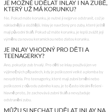
JE MOŽNÉ UDĚLAT INLAY I NA ZUBĚ,
KTERÝ UŽ MÁ KORUNKU?
Ne. Pokud máte korunku, je nutné ji nejprve odstranit, což je
nákladnější a složitější. Inlay je navržený pro zuby, které ještě
mají původní tkáň. Pokud už máte korunku, je lepší zvážit její
výměnu za novou keramickou nebo zlatou korunku.
JE INLAY VHODNÝ PRO DĚTI A
TEENAGERKY?
Ano, pokud je zub trvalý. Pro děti se inlay používá jen ve
výjimečných případech, kdy je poškození velké a plomba by
nevydržela. Pro teenagerky, které mají zubní brnění nebo
poškození z důvodu zubního kazu, je to často ideální řešení -
hlavně proto, že zachovává zubní tkáň a nevyžaduje
odstranění zubu.
MŮŽU SI NECHAT UDĚLAT INLAY NA