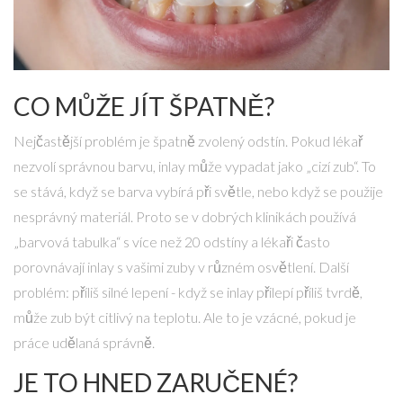
CO MŮŽE JÍT ŠPATNĚ?
Nejčastější problém je špatně zvolený odstín. Pokud lékař
nezvolí správnou barvu, inlay může vypadat jako „cizí zub“. To
se stává, když se barva vybírá při světle, nebo když se použije
nesprávný materiál. Proto se v dobrých klinikách používá
„barvová tabulka“ s více než 20 odstíny a lékaři často
porovnávají inlay s vašimi zuby v různém osvětlení. Další
problém: příliš silné lepení - když se inlay přilepí příliš tvrdě,
může zub být citlivý na teplotu. Ale to je vzácné, pokud je
práce udělaná správně.
JE TO HNED ZARUČENÉ?