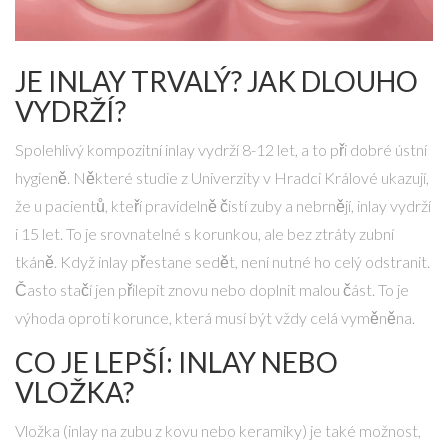
JE INLAY TRVALÝ? JAK DLOUHO
VYDRŽÍ?
Spolehlivý kompozitní inlay vydrží 8-12 let, a to při dobré ústní
hygieně. Některé studie z Univerzity v Hradci Králové ukazují,
že u pacientů, kteří pravidelně čistí zuby a nebrnějí, inlay vydrží
i 15 let. To je srovnatelné s korunkou, ale bez ztráty zubní
tkáně. Když inlay přestane sedět, není nutné ho celý odstranit.
Často stačí jen přilepit znovu nebo doplnit malou část. To je
výhoda oproti korunce, která musí být vždy celá vyměněna.
CO JE LEPŠÍ: INLAY NEBO
VLOŽKA?
Vložka (inlay na zubu z kovu nebo keramiky) je také možnost,