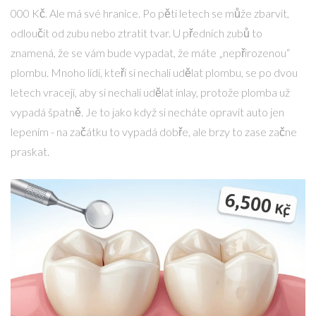
000 Kč. Ale má své hranice. Po pěti letech se může zbarvit,
odloučit od zubu nebo ztratit tvar. U předních zubů to
znamená, že se vám bude vypadat, že máte „nepřirozenou“
plombu. Mnoho lidí, kteří si nechali udělat plombu, se po dvou
letech vracejí, aby si nechali udělat inlay, protože plomba už
vypadá špatně. Je to jako když si necháte opravit auto jen
lepením - na začátku to vypadá dobře, ale brzy to zase začne
praskat.