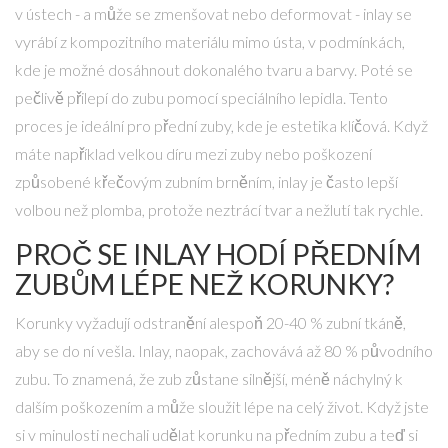
v ústech - a může se zmenšovat nebo deformovat - inlay se
vyrábí z kompozitního materiálu mimo ústa, v podmínkách,
kde je možné dosáhnout dokonalého tvaru a barvy. Poté se
pečlivě přilepí do zubu pomocí speciálního lepidla. Tento
proces je ideální pro přední zuby, kde je estetika klíčová. Když
máte například velkou díru mezi zuby nebo poškození
způsobené křečovým zubním brněním, inlay je často lepší
volbou než plomba, protože neztrácí tvar a nežlutí tak rychle.
PROČ SE INLAY HODÍ PŘEDNÍM
ZUBŮM LÉPE NEŽ KORUNKY?
Korunky vyžadují odstranění alespoň 20-40 % zubní tkáně,
aby se do ní vešla. Inlay, naopak, zachovává až 80 % původního
zubu. To znamená, že zub zůstane silnější, méně náchylný k
dalším poškozením a může sloužit lépe na celý život. Když jste
si v minulosti nechali udělat korunku na předním zubu a teď si