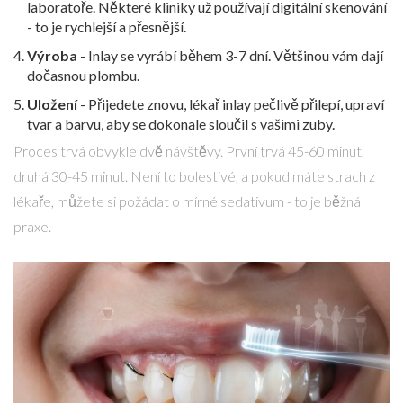
laboratoře. Některé kliniky už používají digitální skenování
- to je rychlejší a přesnější.
Výroba
- Inlay se vyrábí během 3-7 dní. Většinou vám dají
dočasnou plombu.
Uložení
- Přijedete znovu, lékař inlay pečlivě přilepí, upraví
tvar a barvu, aby se dokonale sloučil s vašimi zuby.
Proces trvá obvykle dvě návštěvy. První trvá 45-60 minut,
druhá 30-45 minut. Není to bolestivé, a pokud máte strach z
lékaře, můžete si požádat o mírné sedativum - to je běžná
praxe.