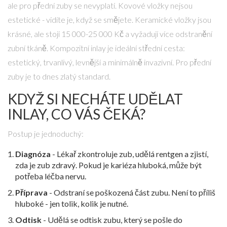
ale pro přední zuby se nevyplatí. Kovové vložky nejsou
estetické - vidíte je, když se smějete. Keramické vložky jsou
krásné, ale stojí 15 000-25 000 Kč a vyžadují více odstranění
zubní tkáně. Kompozitní inlay je ideální střední cesta:
estetický, trvanlivý, levnější a minimálně invazivní. Pro přední
zuby je to dnes zlatý standard.
KDYŽ SI NECHÁTE UDĚLAT
INLAY, CO VÁS ČEKÁ?
Postup je jednoduchý:
Diagnóza
- Lékař zkontroluje zub, udělá rentgen a zjistí,
zda je zub zdravý. Pokud je kariéza hluboká, může být
potřeba léčba nervu.
Příprava
- Odstraní se poškozená část zubu. Není to příliš
hluboké - jen tolik, kolik je nutné.
Odtisk
- Udělá se odtisk zubu, který se pošle do