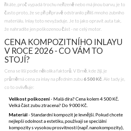
říkáte, proč vypadá trochu neřízeně nebo má jinou barvu, je to
často proto, že se při přípravě odstranilo příliš mnoho zubního
materiálu. Inlay toto nevyžaduje. Je to jako opravit auta tak,
že nahradíte jen poškozenou část - ne celý motor.
CENA KOMPOZITNÍHO INLAYU
V ROCE 2026 - CO VÁM TO
STOJÍ?
Cena se liší podle několika faktorů. V Brně, kde žiji, je
průměrná cena za inlay na předním zubu
6 500 Kč
. Ale tady je,
co to ovlivňuje:
Velikost poškození
- Malá díra? Cena kolem 4 500 Kč.
Velká část zubu ztracena? Do 9 000 Kč.
Materiál
- Standardní kompozit je levnější. Pokud chcete
nejlepší odolnost a estetiku, používají se speciální
kompozity s vysokou prosvitností (např. nanokompozity),