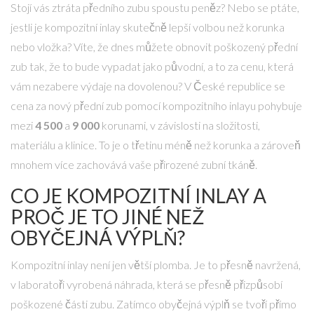
Stojí vás ztráta předního zubu spoustu peněz? Nebo se ptáte,
jestli je kompozitní inlay skutečně lepší volbou než korunka
nebo vložka? Víte, že dnes můžete obnovit poškozený přední
zub tak, že to bude vypadat jako původní, a to za cenu, která
vám nezabere výdaje na dovolenou? V České republice se
cena za nový přední zub pomocí kompozitního inlayu pohybuje
mezi
4 500
a
9 000
korunami, v závislosti na složitosti,
materiálu a klinice. To je o třetinu méně než korunka a zároveň
mnohem více zachovává vaše přirozené zubní tkáně.
CO JE KOMPOZITNÍ INLAY A
PROČ JE TO JINÉ NEŽ
OBYČEJNÁ VÝPLŇ?
Kompozitní inlay není jen větší plomba. Je to přesně navržená,
v laboratoři vyrobená náhrada, která se přesně přizpůsobí
poškozené části zubu. Zatímco obyčejná výplň se tvoří přímo