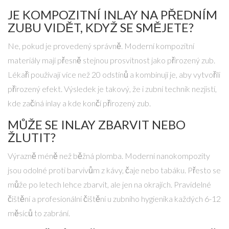
JE KOMPOZITNÍ INLAY NA PŘEDNÍM
ZUBU VIDĚT, KDYŽ SE SMĚJETE?
Ne, pokud je provedený správně. Moderní kompozitní
materiály mají přesně stejnou prosvitnost jako přirozený zub.
Lékaři používají více než 20 odstínů a kombinují je, aby vytvořili
přirozený efekt. Výsledek je takový, že i zubní technik nezjistí,
kde začíná inlay a kde končí přirozený zub.
MŮŽE SE INLAY ZBARVIT NEBO
ŽLUTIT?
Výrazně méně než běžná plomba. Moderní nanokompozity
jsou odolné proti barvivům z kávy, čaje nebo tabáku. Přesto se
může po letech lehce zbarvit, ale jen na okrajích. Pravidelné
čištění a profesionální čištění u zubního hygienika každých 6-12
měsíců to zabrání.