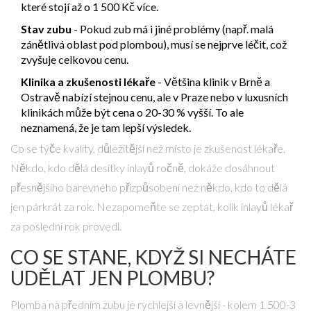
které stojí až o 1 500 Kč více.
Stav zubu
- Pokud zub má i jiné problémy (např. malá
zánětlivá oblast pod plombou), musí se nejprve léčit, což
zvyšuje celkovou cenu.
Klinika a zkušenosti lékaře
- Většina klinik v Brně a
Ostravě nabízí stejnou cenu, ale v Praze nebo v luxusních
klinikách může být cena o 20-30 % vyšší. To ale
neznamená, že je tam lepší výsledek.
Co se týče kvality, důležitější než místo je zkušenost lékaře.
Někdo, kdo dělá desítky inlayů ročně, dokáže dosáhnout
přesnějšího barevného přizpůsobení než někdo, kdo to dělá
jen párkrát za rok. Nezapomeňte se zeptat, kolik inlayů lékař
za poslední rok provedl.
CO SE STANE, KDYŽ SI NECHÁTE
UDĚLAT JEN PLOMBU?
Plomba na předním zubu je rychlejší a levnější - kolem 1 500-3