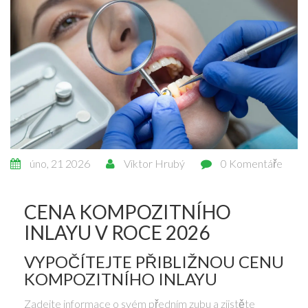
úno, 21 2026
Viktor Hrubý
0 Komentáře
CENA KOMPOZITNÍHO
INLAYU V ROCE 2026
VYPOČÍTEJTE PŘIBLIŽNOU CENU
KOMPOZITNÍHO INLAYU
Zadejte informace o svém předním zubu a zjistěte