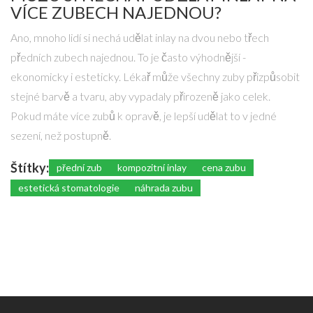
VÍCE ZUBECH NAJEDNOU?
Ano, mnoho lidí si nechá udělat inlay na dvou nebo třech
předních zubech najednou. To je často výhodnější -
ekonomicky i esteticky. Lékař může všechny zuby přizpůsobit
stejné barvě a tvaru, aby vypadaly přirozeně jako celek.
Pokud máte více zubů k opravě, je lepší udělat to v jedné
sezení, než postupně.
Štítky:
přední zub
kompozitní inlay
cena zubu
estetická stomatologie
náhrada zubu