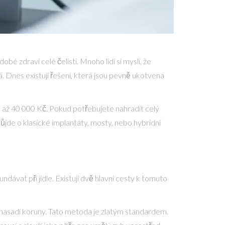
é zdraví celé čelisti. Mnoho lidí si myslí, že
. Dnes existují řešení, která jsou pevně ukotvena
 až 40 000 Kč. Pokud potřebujete nahradit celý
půjde o klasické implantáty, mosty, nebo hybridní
ndávat při jídle. Existují dvě hlavní cesty k tomuto
 ně nasadí koruny. Tato metoda je zlatým standardem.