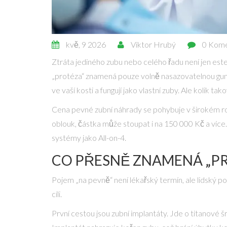
kvě, 9 2026
Viktor Hrubý
0 Kom
Ztráta jediného zubu nebo celého řadu není jen este
„protéza“ znamená pouze volně nasazovatelnou gumu,
ve vaší kosti a fungují jako vlastní zuby. Ale kolik tak
Cena
pevné zubní náhrady
se pohybuje v širokém ro
oblouk, částka může stoupat i na 150 000 Kč a více. 
systémy jako All-on-4.
CO PŘESNĚ ZNAMENÁ „PR
Pojem „na pevně“ není lékařský termín, ale lidský pop
cíli.
První cestou jsou
zubní implantáty
. Jde o titanové š