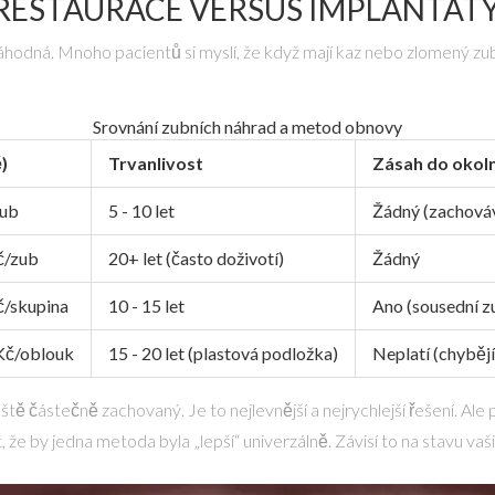
RESTAURACE VERSUS IMPLANTÁT
áhodná. Mnoho pacientů si myslí, že když mají kaz nebo zlomený zub,
Srovnání zubních náhrad a metod obnovy
)
Trvanlivost
Zásah do okol
zub
5 - 10 let
Žádný (zachováv
č/zub
20+ let (často doživotí)
Žádný
č/skupina
10 - 15 let
Ano (sousední z
 Kč/oblouk
15 - 20 let (plastová podložka)
Neplatí (chyběj
ště částečně zachovaný. Je to nejlevnější a nejrychlejší řešení. A
 že by jedna metoda byla „lepší“ univerzálně. Závisí to na stavu vaš