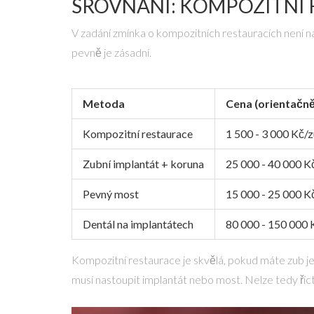
SROVNÁNÍ: KOMPOZITNÍ 
V zadání zmínka o
kompozitních restauracích
není n
pevně je zásadní.
Metoda
Cena (orientačně
Kompozitní restaurace
1 500 - 3 000 Kč/
Zubní implantát + koruna
25 000 - 40 000 K
Pevný most
15 000 - 25 000 K
Dentál na implantátech
80 000 - 150 000
Kompozitní restaurace
je skvělá, pokud máte zub je
musí nastoupit implantát nebo most. Nelze tedy říct,