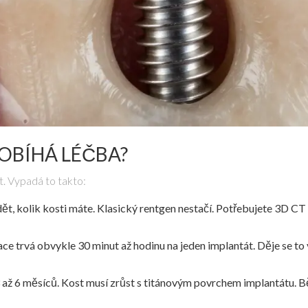
OBÍHÁ LÉČBA?
t. Vypadá to takto:
t, kolik kosti máte. Klasický rentgen nestačí. Potřebujete 3D CT 
ce trvá obvykle 30 minut až hodinu na jeden implantát. Děje se to v
á 3 až 6 měsíců. Kost musí zrůst s titánovým povrchem implantátu