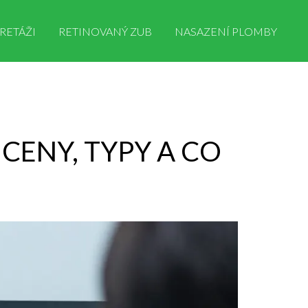
RETÁŽI
RETINOVANÝ ZUB
NASAZENÍ PLOMBY
 CENY, TYPY A CO