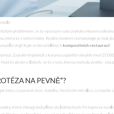
entáře
tickým problémem. Je to výzva pro vaše žvýkání, mluvení a dlouhodob
 která se v ústech hýbe. Realita moderní stomatologie je však jiná
ová péče stojí? A jak se liší od běžných
kompozitních restaurací
?
zmezí. Za jeden implantát s korunou zaplatíte obvykle mezi 25 000
Není to ale jen o číslech. Je to o tom, kterou metodu zvolíte - zda 
OTÉZA NA PEVNĚ“?
is toho, co pacient chce: stabilitu. Nechcete mít něco, co musíte su
roubky, které chirurg vloží přímo do čelistní kosti. Po hojení se na