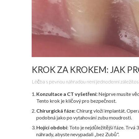
KROK ZA KROKEM: JAK PR
Léčba s pevnou náhradou není jednodenní záležitos
Konzultace a CT vyšetření:
Nejprve musíte vědě
Tento krok je klíčový pro bezpečnost.
Chirurgická fáze:
Chirurg vloží implantát. Opera
podobná jako po vytahování zubu moudrosti.
Hojící období:
Toto je nejdůležitější fáze. Trv
náhrady, abyste nevypadali „bez Zubů".