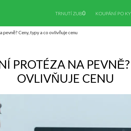
TRNUTÍ ZUBŮ
KOUPÁNÍ PO KY
na pevně? Ceny, typy a co ovlivňuje cenu
NÍ PROTÉZA NA PEVNĚ?
OVLIVŇUJE CENU