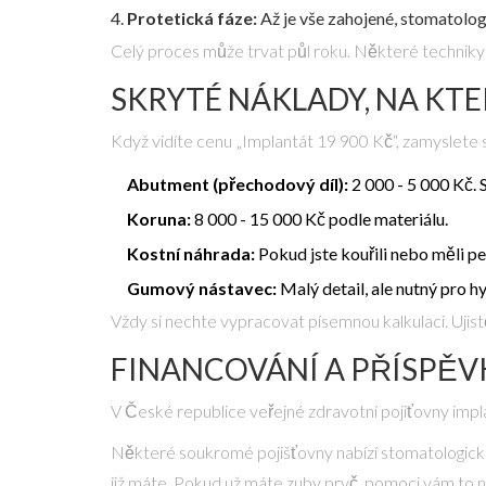
Protetická fáze:
Až je vše zahojené, stomatolo
Celý proces může trvat půl roku. Některé techniky u
SKRYTÉ NÁKLADY, NA KTE
Když vidíte cenu „Implantát 19 900 Kč“, zamyslete s
Abutment (přechodový díl):
2 000 - 5 000 Kč. 
Koruna:
8 000 - 15 000 Kč podle materiálu.
Kostní náhrada:
Pokud jste kouřili nebo měli 
Gumový nástavec:
Malý detail, ale nutný pro h
Vždy si nechte vypracovat písemnou kalkulaci. Ujist
FINANCOVÁNÍ A PŘÍSPĚV
V České republice veřejné zdravotní pojiťovny implan
Některé soukromé pojišťovny nabízí
stomatologick
již máte. Pokud už máte zuby pryč, pomoci vám to 