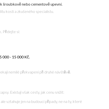
 pak šroubkově nebo cementově upevní.
tu kosti a zkušeného specialistu.
 Přidejte si:
5 000 - 15 000 Kč.
čekají nemilé překvapení při druhé návštěvě.
sy. Existují však cesty, jak cenu snížit:
 ale vztahuje jen na budoucí případy, ne na ty, které