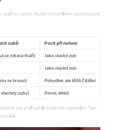
Y
 stačí ho vyplnit. Rozdíl mezi plněním a protézou na
ních zubů
Pocit při nošení
á se zdravá tkáň)
Jako vlastní zub
Jako vlastní zub
uby se brousí)
Pohodlné, ale těžší čištění
í všechny zuby)
Pevné, lehké
le pokud je zub pryč úplně, kompozit nepomůže. Tam
ich zubů.