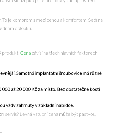
ousí a slouží jako pilíře pro umělý zub uprostřed.
y. To je kompromis mezi cenou a komfortem. Sedí na
v jednom oblouku.
ý produkt.
Cena
závisí na třech hlavních faktorech:
e pevnější. Samotná implantátní šroubovice má různé
10 000 až 20 000 Kč za místo. Bez dostatečné kosti
ou vždy zahrnuty v základní nabídce.
ruční servis? Levná vstupní cena může být pastvou,