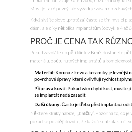
Implantát nahrazuje kořen zubu, což brání úbytku k
Most je také pevný, ale vyžaduje zásah do zdravých
Když slyšíte slovo „protéza“, často se tím myslel
pla
dásni, ale díky několika implantátům (obvykle 4 až 6) 
PROČ JE CENA TAK RŮZN
Pokud zavoláte do pěti klinik v Brně, dostanete pě
materiálu, počtu nutných implantátů a komplexnosti p
Materiál:
Koruna z kovu a keramiky je levnější n
povrchové úpravy, které ovlivňují rychlost splynut
Příprava kosti:
Pokud vám chybí kost, musíte ji 
se implantát nedá zasadit.
Další úkony:
Často je třeba před implantací ods
Některé kliniky nabízejí „balíčky“. Pozor na to, co 
pokud se později dozvíte, že každá kontrola stojí ex