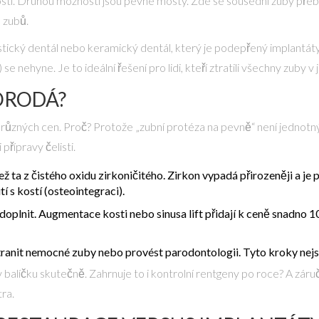
osti. Druhou možností jsou
pevné mosty
. Zde se sousední zuby přebr
 zubů.
stický dentál
nebo
keramický dentál
, který je podepřený implantát
se nehyne. Je to ideální řešení pro lidi, kteří ztratili všechny zuby 
ORODÁ?
t různých cen. Proč? Protože „zubní protéza na pevně“ není jednotn
řípravy čelisti.
ež ta z čistého oxidu zirkoničitého. Zirkon vypadá přirozeněji a j
í s kostí (osteointegraci).
doplnit.
Augmentace kosti
nebo sinusa lift přidají k ceně snadno 
tranit nemocné zuby nebo provést parodontologii. Tyto kroky nejs
je v balíčku skutečně. Zahrnuje to i kontrolní rentgeny po roce? A zá
tra.