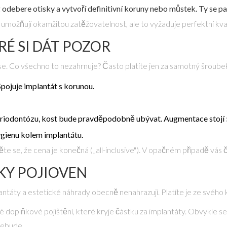
g odebere otisky a vytvoří definitivní koruny nebo můstek. Ty se
možňují okamžitou zatěžovatelnost, ale to vyžaduje perfektní kvali
RÉ SI DÁT POZOR
e. Co všechno to nezahrnuje? Často platíte jen za samotný šroubek.
Spojuje implantát s korunou.
periodontózu, kost bude pravděpodobně ubývat. Augmentace stojí 
ygienu kolem implantátu.
ěte se, že cena je konečná („all-inclusive"). V opačném případě vás 
KY POJIOVEN
táty a estetické náhrady obecně nenahrazují. Platíte je ze svého kap
é doplňkové pojištění
, které kryje částku za implantáty. Obvykle se
nebude.