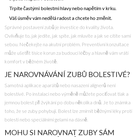
Trpíte častými bolestmi hlavy nebo napětím v krku.
Váš úsměv vám nedělá radost a chcete ho změnit.
Správné postavení zubů je investice do kvality života.
Ovlivňuje to, jak jedíte, jak spíte, jak mluvíte a jak se cítíte sami
sebou. Nečekejte na akutní problém. Preventivní konzultace
může ušetřit tisíce korun za budoucí léčby a hlavně vám vrátí
komfort v běžném životě.
JE NAROVNÁVÁNÍ ZUBŮ BOLESTIVÉ?
Samotná aplikace aparátů nebo nasazení alignerů není
bolestivé. Po instalaci nebo výměně můžete pociťovat tlak a
jemnou bolest při žvýkání po dobu několika dnů. Je to známka
toho, že se zuby pohybují. Bolest lze zmírnit běžnými léky proti
bolesti nebo speciálními gelami na dásně.
MOHU SI NAROVNAT ZUBY SÁM