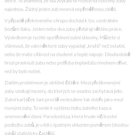
délce. To znamená, že síla žvýkání se rozloží na všechny zuby
najednou. Žádný jeden zub nenesá nepřiměřenou zátěž.
V případě překriveného chrupu dochází k tzv. centrálním
bodům tlaku. Jeden nebo dva zuby přebírají většinu práce.
Výsledkem je rychlé opotřebení zubní skloviny. Můžete si
všimnout, že vám některé zuby vypadají „kratší“ než ostatní,
nebo že máte citlivost na studené a teplé nápoje. Dlouhodobě
hrozí prasknutí zubu nebo potřeba implantátu mnohem dříve,
než by bylo nutné.
Dalším problémem je obtížné čištění. Mezi přešikmenými
zuby vznikají mezery, do kterých se snadno zachytává jídlo.
Zubní kartáček tam prostě nedosáhne tak dobře jako mezi
rovnými zuby. To vede k vyššímu riziku zubního kazu a
onemocnění dásní. Parodontóza, která trvale ničí kostní
podložku zubů, je u lidí s špatným okluzním poměrem (shodou
zubů) statisticky častější.