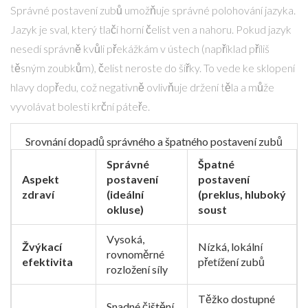
Správné postavení zubů umožňuje správné polohování jazyka.
Jazyk je sval, který tlačí horní čelist ven a nahoru. Pokud jazyk
nesedí správně kvůli překážkám v ústech (například příliš
těsným zoubkům), čelist neroste do šířky. To vede ke sklopení
hlavy dopředu, což negativně ovlivňuje držení těla a může
vyvolávat bolesti krční páteře.
Srovnání dopadů správného a špatného postavení zubů
Správné
Špatné
Aspekt
postavení
postavení
zdraví
(ideální
(preklus, hluboký
okluse)
soust
Vysoká,
Žvýkací
Nízká, lokální
rovnoměrné
efektivita
přetížení zubů
rozložení síly
Těžko dostupné
Snadné čištění,