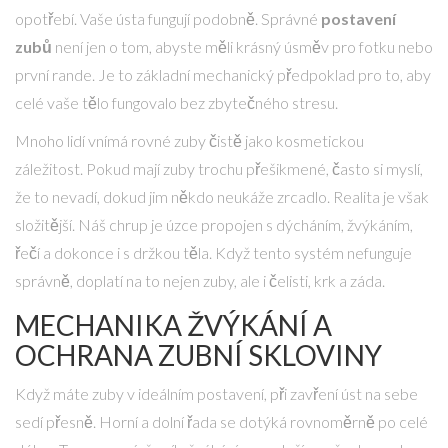
opotřebí. Vaše ústa fungují podobně. Správné
postavení
zubů
není jen o tom, abyste měli krásný úsměv pro fotku nebo
první rande. Je to základní mechanický předpoklad pro to, aby
celé vaše tělo fungovalo bez zbytečného stresu.
Mnoho lidí vnímá rovné zuby čistě jako kosmetickou
záležitost. Pokud mají zuby trochu přešikmené, často si myslí,
že to nevadí, dokud jim někdo neukáže zrcadlo. Realita je však
složitější. Náš chrup je úzce propojen s dýcháním, žvýkáním,
řečí a dokonce i s držkou těla. Když tento systém nefunguje
správně, doplatí na to nejen zuby, ale i čelisti, krk a záda.
MECHANIKA ŽVÝKÁNÍ A
OCHRANA ZUBNÍ SKLOVINY
Když máte zuby v ideálním postavení, při zavření úst na sebe
sedí přesně. Horní a dolní řada se dotýká rovnoměrně po celé