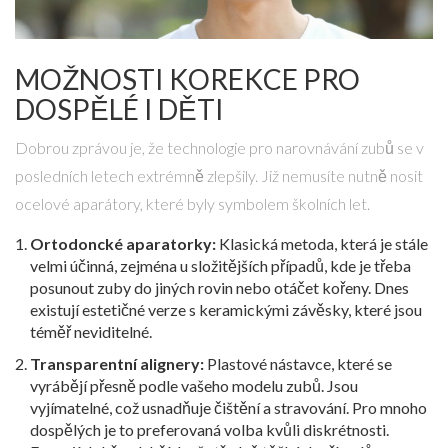
MOŽNOSTI KOREKCE PRO
DOSPĚLÉ I DĚTI
Dobrou zprávou je, že technologie pro narovnávání zubů se v
posledních letech extrémně zlepšily. Již nemusíte nutně nosit
ocelové aparátory, které byly symbolem školních let.
Ortodoncké aparatorky:
Klasická metoda, která je stále
velmi účinná, zejména u složitějších případů, kde je třeba
posunout zuby do jiných rovin nebo otáčet kořeny. Dnes
existují estetičné verze s keramickými závěsky, které jsou
téměř neviditelné.
Transparentní alignery:
Plastové nástavce, které se
vyrábějí přesně podle vašeho modelu zubů. Jsou
vyjímatelné, což usnadňuje čištění a stravování. Pro mnoho
dospělých je to preferovaná volba kvůli diskrétnosti.