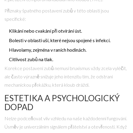
Příznaky špatného postavení zubů v této oblasti jsou
specifické:
Klikání nebo cvakání při otvírání úst.
Bolesti v oblasti uší, které nejsou spojené s infekcí.
Hlavolamy, zejména v raních hodinách.
Citlivost zubů na tlak.
Korekce postavení zubů nemusí bruxismus vždy zcela vyléčit,
ale často výrazně snižuje jeho intenzitu tím, že odstraní
mechanickou překážku, která kloub dráždí.
ESTETIKA A PSYCHOLOGICKÝ
DOPAD
Nelze podceňovat vliv vzhledu na naše každodenní fungování.
Úsměv je univerzálním signálem přátelství a otevřenosti. Když