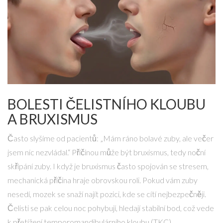
BOLESTI ČELISTNÍHO KLOUBU
A BRUXISMUS
Často slyšíme od pacientů: „Mám ráno bolavé zuby, ale večer
jsem nic nezvládal.“ Příčinou může být
bruxismus
, tedy noční
skřípání zuby. I když je bruxismus často spojován se stresem,
mechanická příčina hraje obrovskou roli. Pokud vám zuby
nesedí, mozek se snaží najít pozici, kde se cítí nejbezpečněji.
Čelisti se pak celou noc pohybují, hledají stabilní bod, což vede
k přetížení temporomandibulárního kloubu (TKC).