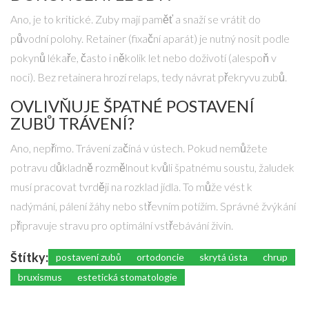
Ano, je to kritické. Zuby mají paměť a snaží se vrátit do
původní polohy. Retainer (fixační aparát) je nutný nosit podle
pokynů lékaře, často i několik let nebo doživotí (alespoň v
noci). Bez retainera hrozí relaps, tedy návrat překryvu zubů.
OVLIVŇUJE ŠPATNÉ POSTAVENÍ
ZUBŮ TRÁVENÍ?
Ano, nepřímo. Trávení začíná v ústech. Pokud nemůžete
potravu důkladně rozmělnout kvůli špatnému soustu, žaludek
musí pracovat tvrději na rozklad jídla. To může vést k
nadýmání, pálení žáhy nebo střevním potížím. Správné žvýkání
připravuje stravu pro optimální vstřebávání živin.
Štítky:
postavení zubů
ortodoncie
skrytá ústa
chrup
bruxismus
estetická stomatologie