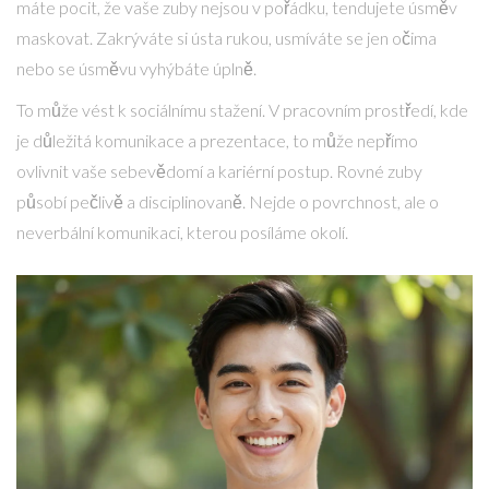
máte pocit, že vaše zuby nejsou v pořádku, tendujete úsměv
maskovat. Zakrýváte si ústa rukou, usmíváte se jen očima
nebo se úsměvu vyhýbáte úplně.
To může vést k sociálnímu stažení. V pracovním prostředí, kde
je důležitá komunikace a prezentace, to může nepřímo
ovlivnit vaše sebevědomí a kariérní postup. Rovné zuby
působí pečlivě a disciplinovaně. Nejde o povrchnost, ale o
neverbální komunikaci, kterou posíláme okolí.