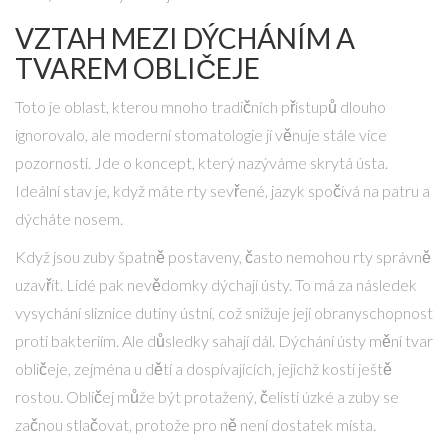
VZTAH MEZI DÝCHÁNÍM A
TVAREM OBLIČEJE
Toto je oblast, kterou mnoho tradičních přístupů dlouho
ignorovalo, ale moderní stomatologie jí věnuje stále více
pozornosti. Jde o koncept, který nazýváme
skrytá ústa
.
Ideální stav je, když máte rty sevřené, jazyk spočívá na patru a
dýcháte nosem.
Když jsou zuby špatně postaveny, často nemohou rty správně
uzavřít. Lidé pak nevědomky dýchají ústy. To má za následek
vysychání sliznice dutiny ústní, což snižuje její obranyschopnost
proti bakteriím. Ale důsledky sahají dál. Dýchání ústy mění tvar
obličeje, zejména u dětí a dospívajících, jejichž kosti ještě
rostou. Obličej může být protažený, čelisti úzké a zuby se
začnou stlačovat, protože pro ně není dostatek místa.