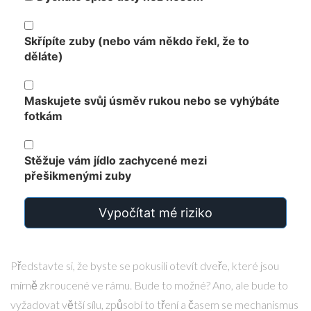
Skřípíte zuby (nebo vám někdo řekl, že to
děláte)
Maskujete svůj úsměv rukou nebo se vyhýbáte
fotkám
Stěžuje vám jídlo zachycené mezi
přešikmenými zuby
Vypočítat mé riziko
Představte si, že byste se pokusili otevít dveře, které jsou
mírně zkroucené ve rámu. Bude to možné? Ano, ale bude to
vyžadovat větší sílu, způsobí to tření a časem se mechanismus