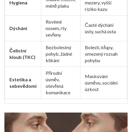
Hygiena
mezery, vyšší
méně plaku
riziko kazu
Rovinné
Časté dýchání
Dýchání
nosem, rty
ústy, suchá ústa
sevřeny
Bezbolestný
Bolesti, křupy,
Čelistní
pohyb, žádné
omezený rozsah
kloub (TKC)
klikání
pohybu
Přírodní
Maskování
Estetika a
úsměv,
úsměvu, sociální
sebevědomí
otevřená
úzkost
komunikace