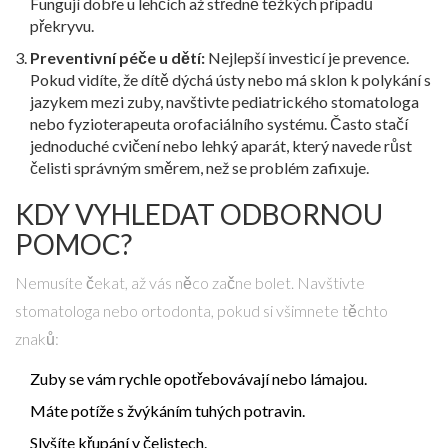
Fungují dobře u lehčích až středně těžkých případů
překryvu.
Preventivní péče u dětí:
Nejlepší investicí je prevence.
Pokud vidíte, že dítě dýchá ústy nebo má sklon k polykání s
jazykem mezi zuby, navštivte pediatrického stomatologa
nebo fyzioterapeuta orofaciálního systému. Často stačí
jednoduché cvičení nebo lehký aparát, který navede růst
čelisti správným směrem, než se problém zafixuje.
KDY VYHLEDAT ODBORNOU
POMOC?
Nemusíte čekat, až vás něco začne bolet. Navštivte
stomatologa nebo ortodonta, pokud si všimnete těchto
znaků:
Zuby se vám rychle opotřebovávají nebo lámajou.
Máte potíže s žvýkáním tuhých potravin.
Slyšíte křupání v čelistech.