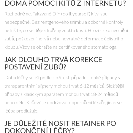
DOMA POMOCÍ KITŮ Z INTERNETU?
Rozhodně ne. Takzvané DIY (do it yourself) kity jsou
nebezpečné. Bez rentgenového snímku a odborné kontroly
netušíte, co se děje s kořeny zubů a kostí. Hrozí riziko uvolnění
zubů, poškození nervů nebo nevratné deformace čelistního
kloubu. Vždy se obraťte na certifikovaného stomatologa.
JAK DLOUHO TRVÁ KOREKCE
POSTAVENÍ ZUBŮ?
Doba léčby se liší podle složitosti případu. Lehké případy s
transparentními alignery mohou trvat 6-12 měsíců. Složitější
případy s klasickým aparátem mohou trvat 18-24 měsíců
nebo déle. Klíčové je dodržovat doporučení lékaře, jinak se
léčba prodlužuje.
JE DŮLEŽITÉ NOSIT RETAINER PO
DOKONČENÍ LÉČBY?