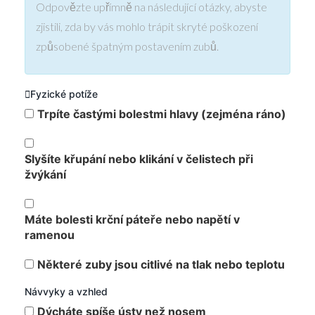
Odpovězte upřímně na následující otázky, abyste
zjistili, zda by vás mohlo trápit skryté poškození
způsobené špatným postavením zubů.
Fyzické potíže
Trpíte častými bolestmi hlavy (zejména ráno)
Slyšíte křupání nebo klikání v čelistech při
žvýkání
Máte bolesti krční páteře nebo napětí v
ramenou
Některé zuby jsou citlivé na tlak nebo teplotu
Návvyky a vzhled
Dýcháte spíše ústy než nosem