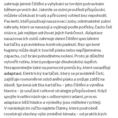
zahrnuje jemné čištění a vyhýbání se tvrdým potravinám
během prvních dní. Jakmile se ústní prostředí přizpůsobí,
můžete očekávat trvalý a přirozený vzhled bez nepohodlí.
Pacienti, kteří používají
nasazovací zuby
,
odnímatelné zubní
náhrady, které se nasazují a vyjímají podle potřeby
, často čelí
otázce, jak nejlépe udržovat jejich funkčnost.
Adaptace
nasazovacích zubů zahrnuje denní čištění speciálními
kartáčky a pravidelnou kontrolu padnutí. Bez správné
hygieny může dojít k tvorbě plaku nebo nepříjemnému
zápachu, což brání pohodlnému nošení. Proto je důležité
vytvořit rutinu, která podporuje dlouhodobý úspěch.
Nezapomínejte také na pomocné pomůcky, které usnadňují
adaptaci
. Elektrický kartáček, který se pravidelně čistí,
zajišťuje rovnoměrné odstranění plaku a snižuje zátěž na
dásně. Správná údržba kartáčku – jeho čištění a výměna
hlavice – je součástí celkové strategie přizpůsobení. Když
spojíte kvalitní nástroje s odbornými radami, proces
adaptace běží hladce a výsledky jsou viditelné rychleji.
V následujícím výčtu najdete články, které podrobně
rozebírají všechny výše zmíněné témata – od praktických