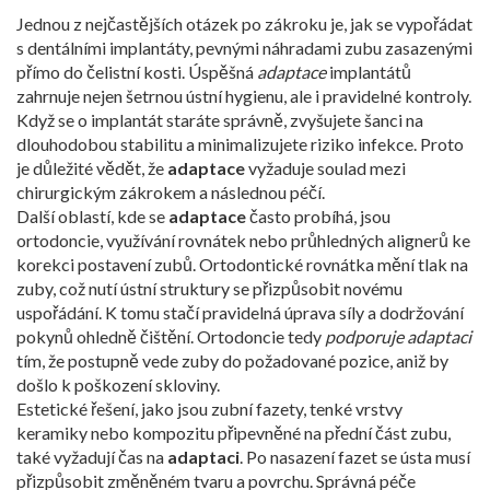
Jednou z nejčastějších otázek po zákroku je, jak se vypořádat
s
dentálními implantáty
,
pevnými náhradami zubu zasazenými
přímo do čelistní kosti
. Úspěšná
adaptace
implantátů
zahrnuje nejen šetrnou ústní hygienu, ale i pravidelné kontroly.
Když se o implantát staráte správně, zvyšujete šanci na
dlouhodobou stabilitu a minimalizujete riziko infekce. Proto
je důležité vědět, že
adaptace
vyžaduje soulad mezi
chirurgickým zákrokem a následnou péčí.
Další oblastí, kde se
adaptace
často probíhá, jsou
ortodoncie
,
využívání rovnátek nebo průhledných alignerů ke
korekci postavení zubů
. Ortodontické rovnátka mění tlak na
zuby, což nutí ústní struktury se přizpůsobit novému
uspořádání. K tomu stačí pravidelná úprava síly a dodržování
pokynů ohledně čištění. Ortodoncie tedy
podporuje adaptaci
tím, že postupně vede zuby do požadované pozice, aniž by
došlo k poškození skloviny.
Estetické řešení, jako jsou
zubní fazety
,
tenké vrstvy
keramiky nebo kompozitu připevněné na přední část zubu
,
také vyžadují čas na
adaptaci
. Po nasazení fazet se ústa musí
přizpůsobit změněném tvaru a povrchu. Správná péče