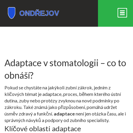
Adaptace v stomatologii – co to
obnáší?
Pokud se chystáte na jakýkoli zubní zákrok, jedním z
klíčových témat je
adaptace
,
proces, během kterého ústní
dutina, zuby nebo protézy zvyknou na nové podmínky po
zákroku
. Také známá jako
přizpůsobení
, pomáhá udržet
úsměv zdravý a funkční.
adaptace
není jen otázka času, ale i
správných návyků a podpory od zubního specialisty.
Klíčové oblasti adaptace