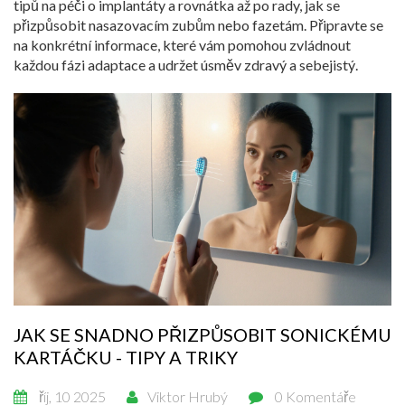
tipů na péči o implantáty a rovnátka až po rady, jak se
přizpůsobit nasazovacím zubům nebo fazetám. Připravte se
na konkrétní informace, které vám pomohou zvládnout
každou fázi adaptace a udržet úsměv zdravý a sebejistý.
JAK SE SNADNO PŘIZPŮSOBIT SONICKÉMU
KARTÁČKU - TIPY A TRIKY
říj, 10 2025
Viktor Hrubý
0 Komentáře