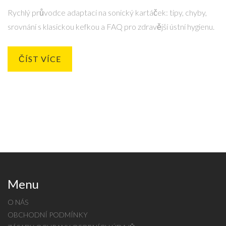
Rychlý průvodce adaptací na sonický kartáček: tipy, chyby,
srovnání s klasickou kefkou a FAQ pro zdravější ústní hygienu.
ČÍST VÍCE
Menu
O NÁS
OBCHODNÍ PODMÍNKY