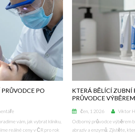
Í PRŮVODCE PO
KTERÁ BĚLÍCÍ ZUBNÍ
PRŮVODCE VÝBĚREM 
entáře
čen, 1 2026
Viktor 
adíme vám, jak vybrat kliniku,
Odborný průvodce výběrem běl
líme reálné ceny v ČR pro rok
abraziv a enzymů. Zjistěte, kter