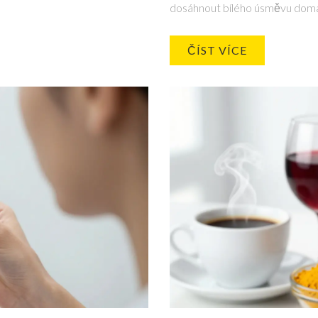
dosáhnout bílého úsměvu dom
ČÍST VÍCE