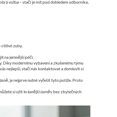
dobrá volba – stačí je mít pod dohledem odborníka,
citlivé zuby.
ít na jemnější péči.
těvy. Díky modernímu vybavení a zkušenému týmu
s nejlepší, stačí nás kontaktovat a domluvit si
ně, je nejprve nutné vyřešit tyto potíže. Proto
 můžete si užít krásnější úsměv bez zbytečných