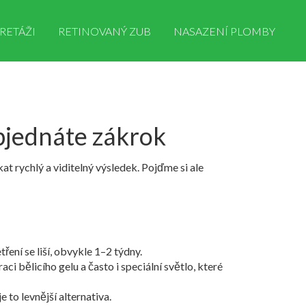
RETÁŽI
RETINOVANÝ ZUB
NASAZENÍ PLOMBY
objednáte zákrok
kat rychlý a viditelný výsledek. Pojďme si ale
ření se liší, obvykle 1–2 týdny.
i bělicího gelu a často i speciální světlo, které
e to levnější alternativa.