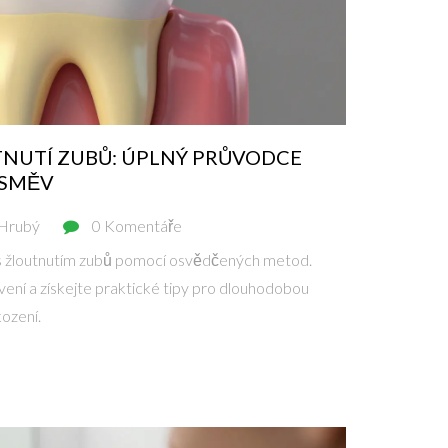
TNUTÍ ZUBŮ: ÚPLNÝ PRŮVODCE
ÚSMĚV
 Hrubý
0 Komentáře
t s žloutnutím zubů pomocí osvědčených metod.
vení a získejte praktické tipy pro dlouhodobou
ození.