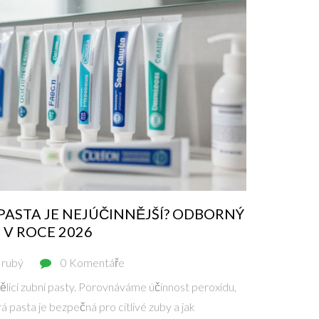
 PASTA JE NEJÚČINNĚJŠÍ? ODBORNÝ
V ROCE 2026
Hrubý
0 Komentáře
icí zubní pasty. Porovnáváme účinnost peroxidu,
á pasta je bezpečná pro citlivé zuby a jak