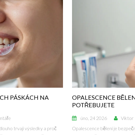
CÍCH PÁSKÁCH NA
OPALESCENCE BĚLENÍ
POTŘEBUJETE
ntáře
úno, 24 2026
Viktor
 dlouho trvají výsledky a proč
Opalescence bělení je bezpečná