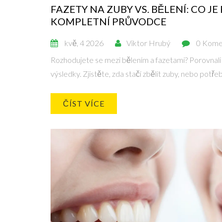
FAZETY NA ZUBY VS. BĚLENÍ: CO JE 
KOMPLETNÍ PRŮVODCE
kvě, 4 2026
Viktor Hrubý
0 Kome
Rozhodujete se mezi bělením a fazetami? Porovnali j
výsledky. Zjistěte, zda stačí zbělit zuby, nebo potř
ČÍST VÍCE