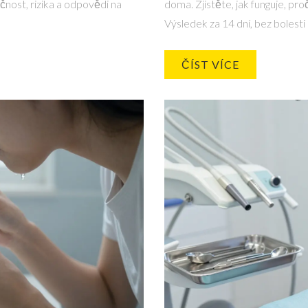
čnost, rizika a odpovědi na
doma. Zjistěte, jak funguje, proč
Výsledek za 14 dní, bez bolest
ČÍST VÍCE