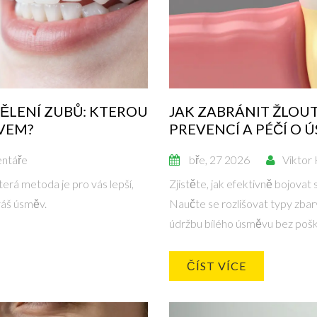
ĚLENÍ ZUBŮ: KTEROU
JAK ZABRÁNIT ŽLOU
VEM?
PREVENCÍ A PÉČÍ O 
ntáře
bře, 27 2026
Viktor
erá metoda je pro vás lepší,
Zjistěte, jak efektivně bojova
 váš úsměv.
Naučte se rozlišovat typy zbar
údržbu bílého úsměvu bez pošk
ČÍST VÍCE