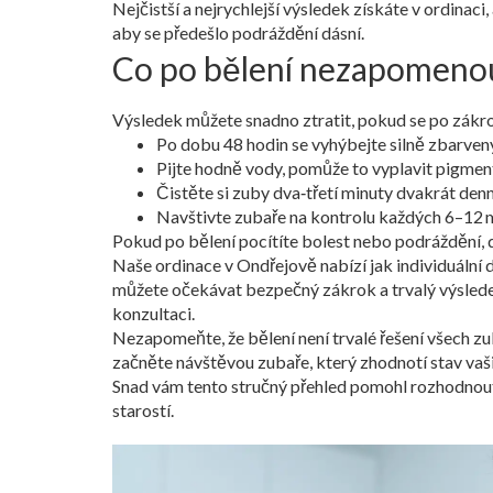
Nejčistší a nejrychlejší výsledek získáte v ordina
aby se předešlo podráždění dásní.
Co po bělení nezapomeno
Výsledek můžete snadno ztratit, pokud se po zákroku
Po dobu 48 hodin se vyhýbejte silně zbarven
Pijte hodně vody, pomůže to vyplavit pigment
Čistěte si zuby dva‑třetí minuty dvakrát denn
Navštivte zubaře na kontrolu každých 6–12 mě
Pokud po bělení pocítíte bolest nebo podráždění, dej
Naše ordinace v Ondřejově nabízí jak individuální
můžete očekávat bezpečný zákrok a trvalý výsledek.
konzultaci.
Nezapomeňte, že bělení není trvalé řešení všech zu
začněte návštěvou zubaře, který zhodnotí stav vaši
Snad vám tento stručný přehled pomohl rozhodnout s
starostí.