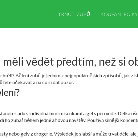
TRNUTÍ ZUBŮ
KOUPÁNÍ PO KY
 měli vědět předtím, než si 
 chtěli? Bělení zubů je jedním z nejpopulárnějších způsobů, jak zís
ůžete očekávat a na co si dát pozor.
lení?
tanete sadu s individuálními misenkami a gel s peroxide. Délka ošet
í ho zubař během jedné až dvou návštěv. Používá silnější koncentrac
asty nebo gely z drogerie. Výsledek je slabší a může trvat déle, ale j