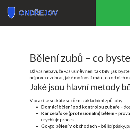
Bělení zubů – co byste
Už vás nebaví, že váš úsměv není tak bílý, jak byste
nejprve rozebrat, jaké možnosti máte, co od nich m
Jaké jsou hlavní metody bě
V praxi se setkáte se třemi základními způsoby:
Domácí bělení pod kontrolou zubaře
– dos
Kancelářské (profesionální) bělení
– provád
urychluje proces.
Go‑go bělení v obchodech
– bělicí pásky, p