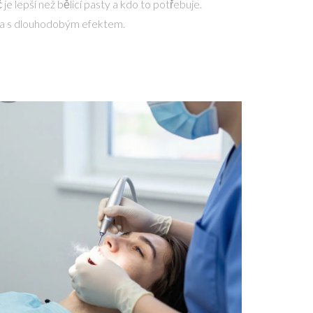
 je lepší než bělicí pasty a kdo to potřebuje.
i a s dlouhodobým efektem.