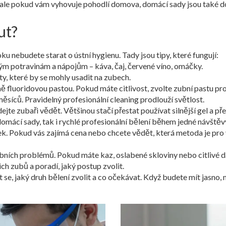
ci, ale pokud vám vyhovuje pohodlí domova, domácí sady jsou také 
ut?
 nebudete starat o ústní hygienu. Tady jsou tipy, které fungují:
ým potravinám a nápojům – káva, čaj, červené víno, omáčky.
y, které by se mohly usadit na zubech.
ě fluoridovou pastou. Pokud máte citlivost, zvolte zubní pastu pro 
síců. Pravidelný profesionální cleaning prodlouží světlost.
te zubaři vědět. Většinou stačí přestat používat silnější gel a přej
 domácí sady, tak i rychlé profesionální bělení během jedné návš
 Pokud vás zajímá cena nebo chcete vědět, která metoda je pro vá
bních problémů. Pokud máte kaz, oslabené skloviny nebo citlivé dás
ch zubů a poradí, jaký postup zvolit.
e, jaký druh bělení zvolit a co očekávat. Když budete mít jasno,