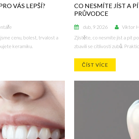
PRO VÁS LEPŠÍ?
CO NESMÍTE JÍST A P
PRŮVODCE
ntáře
dub, 9 2026
Viktor 
sme cenu, bolest, trvalost a
Zjistěte, co nesmíte jíst a pít 
ebujete keramiku.
zbavili se citlivosti zubů. Prakt
ČÍST VÍCE