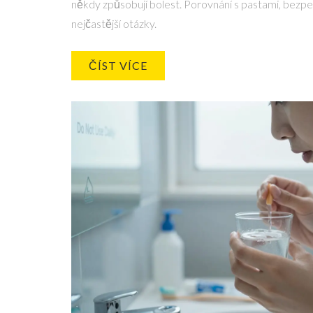
někdy způsobují bolest. Porovnání s pastami, bezpe
nejčastější otázky.
ČÍST VÍCE