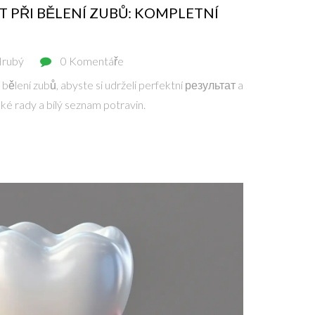
ÍT PŘI BĚLENÍ ZUBŮ: KOMPLETNÍ
Hrubý
0 Komentáře
po bělení zubů, abyste si udrželi perfektní результат a
ické rady a bílý seznam potravin.