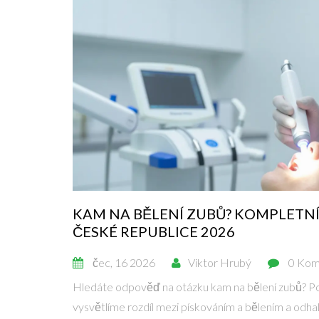
KAM NA BĚLENÍ ZUBŮ? KOMPLETN
ČESKÉ REPUBLICE 2026
čec, 16 2026
Viktor Hrubý
0 Kom
Hledáte odpověď na otázku kam na bělení zubů? Por
vysvětlíme rozdíl mezi pískováním a bělením a odha