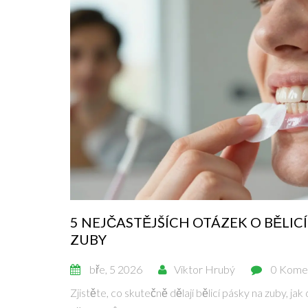
5 NEJČASTĚJŠÍCH OTÁZEK O BĚLI
ZUBY
bře, 5 2026
Viktor Hrubý
0 Kome
Zjistěte, co skutečně dělají bělicí pásky na zuby, jak