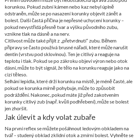
korunkou. Pokud zubní kámen nebo kaz nebyl úplně
odstraněn, může se po nasazení korunky objevit zánět a
bolest. Další častá příčina je nepřesné uchycení korunky –
pokud nevystřídá přesně tvar a výšku původního zubu,
vznikne tlak na dásně a na nerv.
Citlivost může také přijít z „přetvrdnutí“ zubu. Během
přípravy se často používá brusné nářadí, které může narušit
dentin (vrstvu pod sklovinou). Ten je citlivý a reaguje na
teplotu i tlak. Pokud se po zákroku objeví výron nebo otok
dásní, může to být signál, že tělo na korunku reaguje jako na
cizí těleso.
Selhání lepidla, které drží korunku na místě, je méně časté, ale
pokud se korunka mírně pohybuje, může to způsobit
podráždění. Nakonec, pokud máte již před zakotvením
korunky citlivý zub (např. kvůli podhřebení), může se bolest
jen zhoršit.
Jak úlevit a kdy volat zubaře
Na první reflex se můžete pošáhnout ledovým obkladem na
tvář – studený obklad zklidní otok a zmírní bolest. Vyhněte se