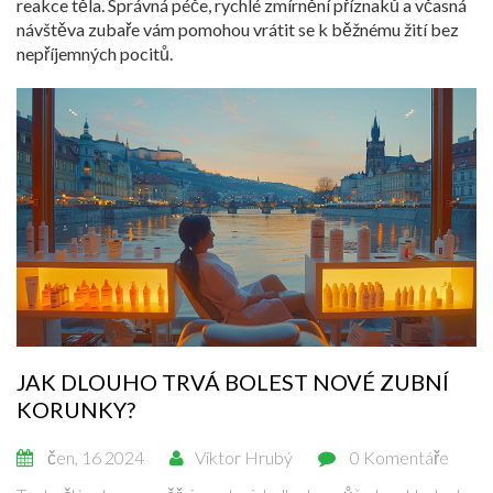
reakce těla. Správná péče, rychlé zmírnění příznaků a včasná
návštěva zubaře vám pomohou vrátit se k běžnému žití bez
nepříjemných pocitů.
JAK DLOUHO TRVÁ BOLEST NOVÉ ZUBNÍ
KORUNKY?
čen, 16 2024
Viktor Hrubý
0 Komentáře