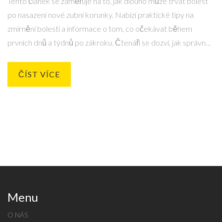
Tento článek se zaměřuje na to, jak dlouho může trvat bolest
po nasazení nové zubní korunky. Nabízí praktické tipy na
zmírnění bolesti a informace o tom, co očekávat během
prvních dnů a týdnů po zákroku. Čtenáři se dozví, jak správně
pečovat o novou korunku a kdy je vhodné vyhledat odbornou
pomoc.
ČÍST VÍCE
Menu
O NÁS