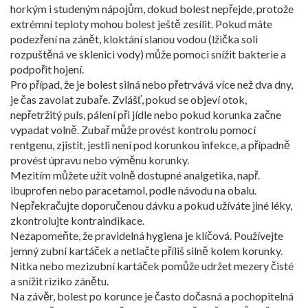
horkým i studeným nápojům, dokud bolest nepřejde, protože
extrémní teploty mohou bolest ještě zesílit. Pokud máte
podezření na zánět, kloktání slanou vodou (lžička soli
rozpuštěná ve sklenici vody) může pomoci snížit bakterie a
podpořit hojení.
Pro případ, že je bolest silná nebo přetrvává více než dva dny,
je čas zavolat zubaře. Zvlášť, pokud se objeví otok,
nepřetržitý puls, pálení při jídle nebo pokud korunka začne
vypadat volně. Zubař může provést kontrolu pomocí
rentgenu, zjistit, jestli není pod korunkou infekce, a případně
provést úpravu nebo výměnu korunky.
Mezitím můžete užít volně dostupné analgetika, např.
ibuprofen nebo paracetamol, podle návodu na obalu.
Nepřekračujte doporučenou dávku a pokud užíváte jiné léky,
zkontrolujte kontraindikace.
Nezapomeňte, že pravidelná hygiena je klíčová. Používejte
jemný zubní kartáček a netlačte příliš silně kolem korunky.
Nitka nebo mezizubní kartáček pomůže udržet mezery čisté
a snížit riziko zánětu.
Na závěr, bolest po korunce je často dočasná a pochopitelná