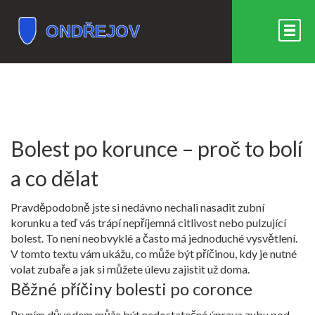
Bolest po korunce – proč to bolí
a co dělat
Pravděpodobně jste si nedávno nechali nasadit zubní
korunku a teď vás trápí nepříjemná citlivost nebo pulzující
bolest. To není neobvyklé a často má jednoduché vysvětlení.
V tomto textu vám ukážu, co může být příčinou, kdy je nutné
volat zubaře a jak si můžete úlevu zajistit už doma.
Běžné příčiny bolesti po coronce
Prvním důvodem může být nedostatečná úprava zubu pod