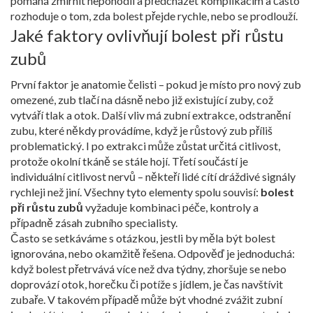
pomáhá zmírnit nepohodlí a předcházet komplikacím
a často
rozhoduje o tom, zda bolest přejde rychle, nebo se prodlouží.
Jaké faktory ovlivňují bolest při růstu
zubů
První faktor je anatomie čelisti – pokud je místo pro nový zub
omezené, zub tlačí na dásně nebo již existující zuby, což
vytváří tlak a otok. Další vliv má
zubní extrakce
,
odstranění
zubu, které někdy provádíme, když je růstový zub příliš
problematický
. I po extrakci může zůstat určitá citlivost,
protože okolní tkáně se stále hojí. Třetí součástí je
individuální citlivost nervů – někteří lidé cítí dráždivé signály
rychleji než jiní. Všechny tyto elementy spolu souvisí:
bolest
při růstu zubů
vyžaduje kombinaci péče, kontroly a
případně zásah zubního specialisty.
Často se setkáváme s otázkou, jestli by měla být bolest
ignorována, nebo okamžitě řešena. Odpověď je jednoduchá:
když bolest přetrvává více než dva týdny, zhoršuje se nebo
doprovází otok, horečku či potíže s jídlem, je čas navštívit
zubaře. V takovém případě může být vhodné zvážit
zubní