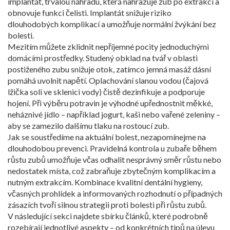
implantát
,
trvalou náhradu, která nahrazuje zub po extrakci a
obnovuje funkci čelisti
. Implantát snižuje riziko
dlouhodobých komplikací a umožňuje normální žvýkání bez
bolesti.
Mezitím můžete zklidnit nepříjemné pocity jednoduchými
domácími prostředky. Studený obklad na tvář v oblasti
postiženého zubu snižuje otok, zatímco jemná masáž dásní
pomáhá uvolnit napětí. Oplachování slanou vodou (čajová
lžička soli ve sklenici vody) čistě dezinfikuje a podporuje
hojení. Při výběru potravin je výhodné upřednostnit měkké,
neháznivé jídlo – například jogurt, kaši nebo vařené zeleniny –
aby se zamezilo dalšímu tlaku na rostoucí zub.
Jak se soustředíme na aktuální bolest, nezapomínejme na
dlouhodobou prevenci. Pravidelná kontrola u zubaře během
růstu zubů umožňuje včas odhalit nesprávný směr růstu nebo
nedostatek místa, což zabraňuje zbytečným komplikacím a
nutným extrakcím. Kombinace kvalitní
dentální hygieny
,
včasných prohlídek a informovaných rozhodnutí o případných
zásazích tvoří silnou strategii proti bolesti při růstu zubů.
V následující sekci najdete sbírku článků, které podrobně
rozebírají jednotlivé aspekty – od konkrétních tipů na úlevu