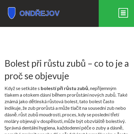
Bolest při růstu zubů – co to je a
proč se objevuje
Když se setkáte s
bolestí při růstu zubů
,
nepříjemným
tlakem a otokem dásní během prorůstání nových zubů
. Také
známá jako
dětinská růstová bolest
, tato bolest často
indikuje, že zub prorůstá a může tlačit na sousední zub nebo
dásně.
růst zubů moudrosti
,
proces, kdy se poslední třetí
moláry objevují v dospělosti, může být obzvláště bolestivý
.
Správná
dentální hygiena
,
každodenní péče o zuby a dásně,