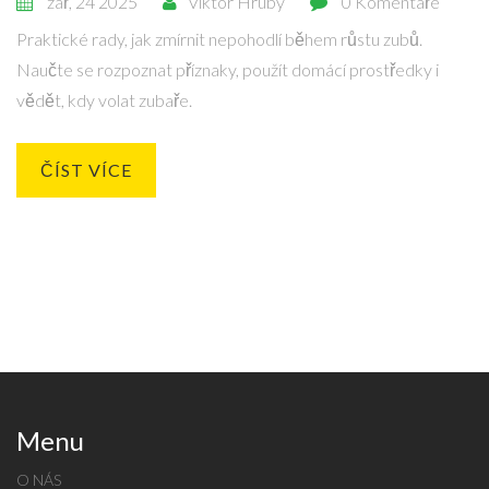
zář, 24 2025
Viktor Hrubý
0 Komentáře
Praktické rady, jak zmírnit nepohodlí během růstu zubů.
Naučte se rozpoznat příznaky, použít domácí prostředky i
vědět, kdy volat zubaře.
ČÍST VÍCE
Menu
O NÁS