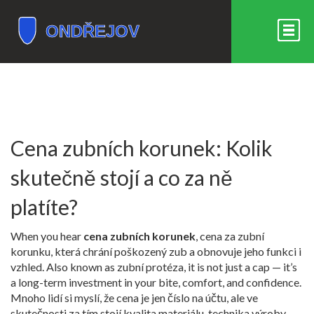
Cena zubních korunek: Kolik
skutečně stojí a co za ně
platíte?
When you hear
cena zubních korunek
,
cena za zubní
korunku, která chrání poškozený zub a obnovuje jeho funkci i
vzhled
. Also known as
zubní protéza
, it is not just a cap — it’s
a long-term investment in your bite, comfort, and confidence.
Mnoho lidí si myslí, že cena je jen číslo na účtu, ale ve
skutečnosti za tím stojí kvalita materiálu, technika výroby,