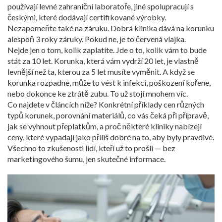
používají levné zahraniční laboratoře, jiné spolupracují s
českými, které dodávají certifikované výrobky.
Nezapomeňte také na záruku. Dobrá klinika dává na korunku
alespoň 3 roky záruky. Pokud ne, je to červená vlajka.
Nejde jen o tom, kolik zaplatíte. Jde o to, kolik vám to bude
stát za 10 let. Korunka, která vám vydrží 20 let, je vlastně
levnější než ta, kterou za 5 let musíte vyměnit. A když se
korunka rozpadne, může to vést k infekci, poškození kořene,
nebo dokonce ke ztrátě zubu. To už stojí mnohem víc.
Co najdete v článcích níže? Konkrétní příklady cen různých
typů korunek, porovnání materiálů, co vás čeká při přípravě,
jak se vyhnout přeplatkům, a proč některé kliniky nabízejí
ceny, které vypadají jako příliš dobré na to, aby byly pravdivé.
Všechno to zkušenosti lidí, kteří už to prošli — bez
marketingového šumu, jen skutečné informace.