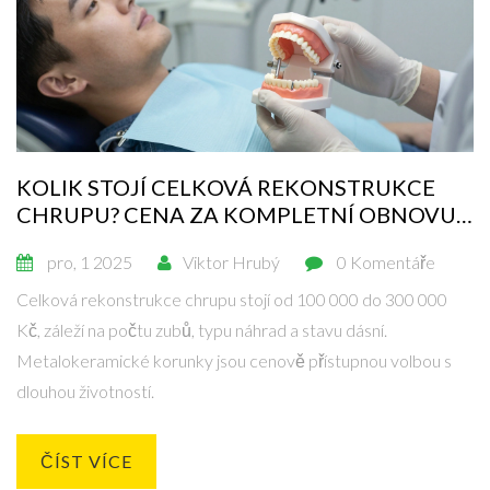
KOLIK STOJÍ CELKOVÁ REKONSTRUKCE
CHRUPU? CENA ZA KOMPLETNÍ OBNOVU
ZUBŮ
pro, 1 2025
Viktor Hrubý
0 Komentáře
Celková rekonstrukce chrupu stojí od 100 000 do 300 000
Kč, záleží na počtu zubů, typu náhrad a stavu dásní.
Metalokeramické korunky jsou cenově přístupnou volbou s
dlouhou životností.
ČÍST VÍCE