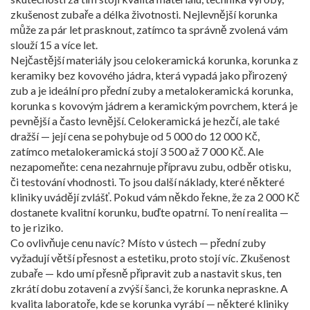
zkušenost zubaře a délka životnosti. Nejlevnější korunka
může za pár let prasknout, zatímco ta správně zvolená vám
slouží 15 a více let.
Nejčastější materiály jsou
celokeramická korunka
,
korunka z
keramiky bez kovového jádra, která vypadá jako přirozený
zub a je ideální pro přední zuby
a
metalokeramická korunka
,
korunka s kovovým jádrem a keramickým povrchem, která je
pevnější a často levnější
. Celokeramická je hezčí, ale také
dražší — její cena se pohybuje od 5 000 do 12 000 Kč,
zatímco metalokeramická stojí 3 500 až 7 000 Kč. Ale
nezapomeňte: cena nezahrnuje přípravu zubu, odběr otisku,
či testování vhodnosti. To jsou další náklady, které některé
kliniky uvádějí zvlášť. Pokud vám někdo řekne, že za 2 000 Kč
dostanete kvalitní korunku, buďte opatrní. To není realita —
to je riziko.
Co ovlivňuje cenu navíc? Místo v ústech — přední zuby
vyžadují větší přesnost a estetiku, proto stojí víc. Zkušenost
zubaře — kdo umí přesně připravit zub a nastavit skus, ten
zkrátí dobu zotavení a zvýší šanci, že korunka nepraskne. A
kvalita laboratoře, kde se korunka vyrábí — některé kliniky