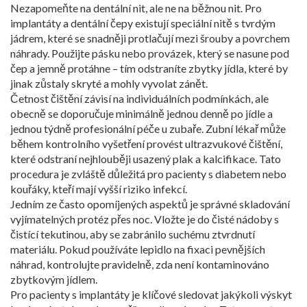
Nezapomeňte na dentální nit, ale ne na běžnou nit. Pro
implantáty a dentální čepy existují speciální nitě s tvrdým
jádrem, které se snadněji protlačují mezi šrouby a povrchem
náhrady. Použijte pásku nebo provázek, který se nasune pod
čep a jemně protáhne – tím odstraníte zbytky jídla, které by
jinak zůstaly skryté a mohly vyvolat zánět.
Četnost čištění závisí na individuálních podmínkách, ale
obecně se doporučuje minimálně jednou denně po jídle a
jednou týdně profesionální péče u zubaře. Zubní lékař může
během kontrolního vyšetření provést ultrazvukové čištění,
které odstraní nejhlouběji usazený plak a kalcifikace. Tato
procedura je zvláště důležitá pro pacienty s diabetem nebo
kouřáky, kteří mají vyšší riziko infekcí.
Jedním ze často opomíjených aspektů je správné skladování
vyjímatelných protéz přes noc. Vložte je do čisté nádoby s
čistící tekutinou, aby se zabránilo suchému ztvrdnutí
materiálu. Pokud používáte lepidlo na fixaci pevnějších
náhrad, kontrolujte pravidelně, zda není kontaminováno
zbytkovým jídlem.
Pro pacienty s implantáty je klíčové sledovat jakýkoli výskyt