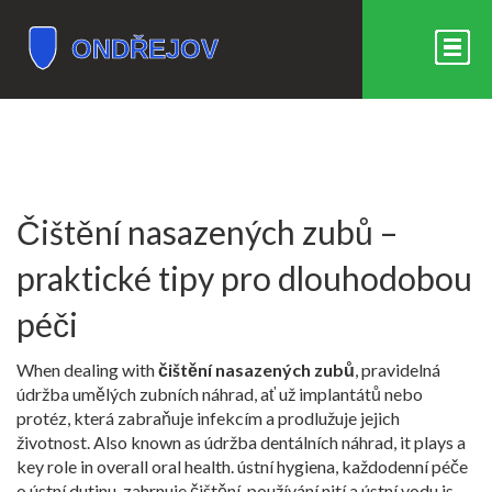
Čištění nasazených zubů –
praktické tipy pro dlouhodobou
péči
When dealing with
čištění nasazených zubů
,
pravidelná
údržba umělých zubních náhrad, ať už implantátů nebo
protéz, která zabraňuje infekcím a prodlužuje jejich
životnost
. Also known as
údržba dentálních náhrad
, it plays a
key role in overall oral health.
ústní hygiena
,
každodenní péče
o ústní dutinu, zahrnuje čištění, používání nití a ústní vodu
is