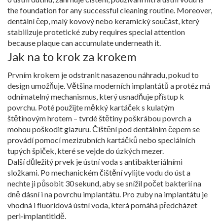
the foundation for any successful cleaning routine. Moreover,
dentální čep
,
malý kovový nebo keramický součást, který
stabilizuje protetické zuby
requires special attention
because plaque can accumulate underneath it.
Jak na to krok za krokem
Prvním krokem je odstranit nasazenou náhradu, pokud to
design umožňuje. Většina moderních implantátů a protéz má
odnímatelný mechanismus, který usnadňuje přístup k
povrchu. Poté použijte měkký kartáček s kulatým
štětinovým hrotem – tvrdé štětiny poškrábou povrch a
mohou poškodit glazuru. Čištění pod dentálním čepem se
provádí pomocí mezizubních kartáčků nebo speciálních
tupých špiček, které se vejde do úzkých mezer.
Další důležitý prvek je ústní voda s antibakteriálními
složkami. Po mechanickém čištění vylijte vodu do úst a
nechte ji působit 30 sekund, aby se snížil počet bakterií na
dně dásní i na povrchu implantátu. Pro zuby na implantátu je
vhodná i fluoridová ústní voda, která pomáhá předcházet
peri‑implantitidě.