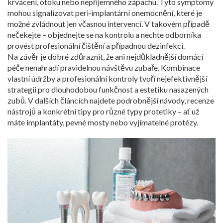
krvácení, otoku nebo nepříjemného zápachu. Tyto symptomy
mohou signalizovat peri‑implantární onemocnění, které je
možné zvládnout jen včasnou intervencí. V takovém případě
nečekejte – objednejte se na kontrolu a nechte odborníka
provést profesionální čištění a případnou dezinfekci.
Na závěr je dobré zdůraznit, že ani nejdůkladnější domácí
péče nenahradí pravidelnou návštěvu zubaře. Kombinace
vlastní údržby a profesionální kontroly tvoří nejefektivnější
strategii pro dlouhodobou funkčnost a estetiku nasazených
zubů. V dalších článcích najdete podrobnější návody, recenze
nástrojů a konkrétní tipy pro různé typy protetiky – ať už
máte implantáty, pevné mosty nebo vyjímatelné protézy.