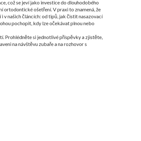
ace, což se jeví jako investice do dlouhodobého
í ortodontické ošetření. V praxi to znamená, že
 v našich článcích: od tipů, jak čistit nasazovací
mohou pochopit, kdy lze očekávat plnou nebo
. Prohlédněte si jednotlivé příspěvky a zjistěte,
raveni na návštěvu zubaře a na rozhovor s