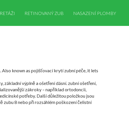
RETÁŽI
RETINOVANÝ ZUB
NASAZENÍ PLOMBY
a
. Also known as
pojišťovací krytí zubní péče
, it lets
y, základní výplně a ošetření dásní.
zubní ošetření
,
ializovanější zákroky – například
ortodoncii
,
 medicínské potřeby. Další důležitou položkou jsou
tě zubu 8 nebo při rozsáhlém poškození čelistní