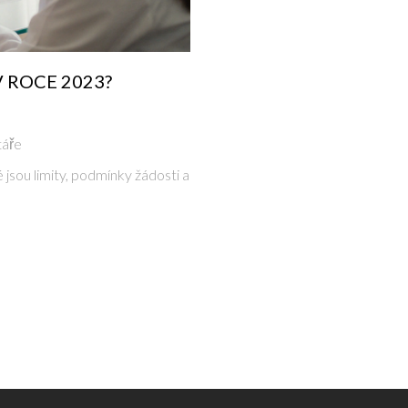
 ROCE 2023?
áře
 jsou limity, podmínky žádosti a