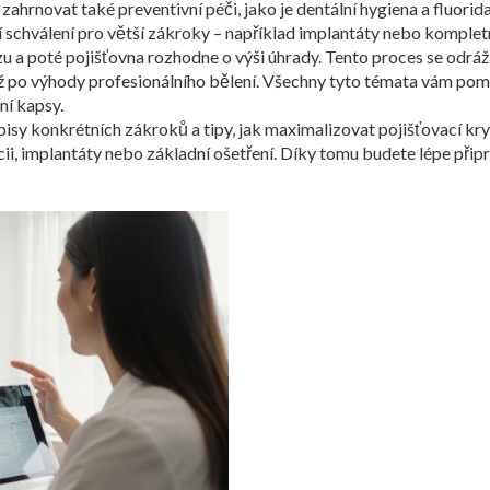
ahrnovat také preventivní péči, jako je dentální hygiena a fluorid
í schválení pro větší zákroky – například implantáty nebo kompletn
 a poté pojišťovna rozhodne o výši úhrady. Tento proces se odráží i
až po výhody profesionálního bělení. Všechny tyto témata vám po
ní kapsy.
sy konkrétních zákroků a tipy, jak maximalizovat pojišťovací krytí
cii, implantáty nebo základní ošetření. Díky tomu budete lépe přip