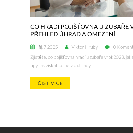
CO HRADÍ POJIŠŤOVNA U ZUBAŘE V
PŘEHLED ÚHRAD A OMEZENÍ
říj, 7 2025
Viktor Hrubý
0 Koment
Zjistěte, co pojišťovna hradí u zubaře vrok2023, jaké
tipy, jak získat co nejvíc úhrady.
ČÍST VÍCE