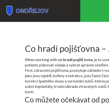
Co hradí pojišťovna – 
When working with
co hradí pojišťovna
,
je to sou
patients plánovat výdaje a vybrat správné ošetření.
First,
zdravotní pojišťovna
,
poskytuje základní i ro
jako jsou výplně, kořeny a extrakce, jsou často čá
korekci špatného skusu a vyrovnání zubů
, kterou p
zubní implantáty
,
trvalá náhrada ztracených zubů, 
kosti.
Co můžete očekávat od po