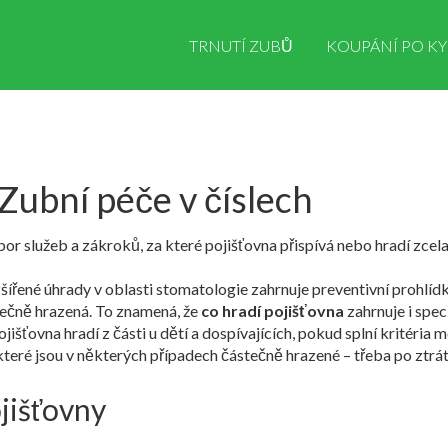
TRNUTÍ ZUBŮ
KOUPÁNÍ PO KY
Zubní péče v číslech
bor služeb a zákroků, za které pojišťovna přispívá nebo hradí zcel
zšířené úhrady v oblasti stomatologie
zahrnuje preventivní prohlídk
stečně hrazená
. To znamená, že
co hradí pojišťovna
zahrnuje i spec
ojišťovna hradí z části u dětí a dospívajících, pokud splní kritéria
které jsou v některých případech částečně hrazené
– třeba po ztrá
jišťovny