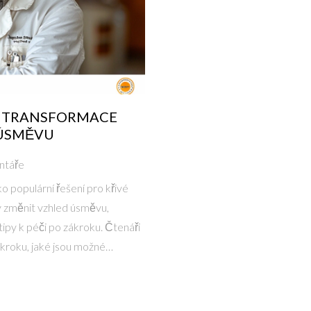
: TRANSFORMACE
 ÚSMĚVU
ntáře
o populární řešení pro křivé
 změnit vzhled úsměvu,
 tipy k péči po zákroku. Čtenáři
zákroku, jaké jsou možné
fazety.