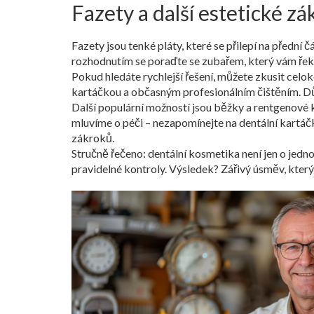
Fazety a další estetické z
Fazety jsou tenké pláty, které se přilepí na přední
rozhodnutím se poraďte se zubařem, který vám řekne,
Pokud hledáte rychlejší řešení, můžete zkusit celo
kartáčkou a občasným profesionálním čištěním. Důle
Další populární možností jsou běžky a rentgenové k
mluvíme o péči – nezapomínejte na dentální kartáčk
zákroků.
Stručně řečeno: dentální kosmetika není jen o jedn
pravidelné kontroly. Výsledek? Zářivý úsměv, který 