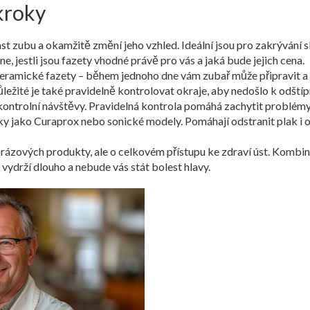
ákroky
 část zubu a okamžitě změní jeho vzhled. Ideální jsou pro zakrýván
 jestli jsou fazety vhodné právě pro vás a jaká bude jejich cena.
keramické fazety – během jednoho dne vám zubař může připravit a 
žité je také pravidelně kontrolovat okraje, aby nedošlo k odštíp
ontrolní návštěvy. Pravidelná kontrola pomáhá zachytit problémy 
y jako Curaprox nebo sonické modely. Pomáhají odstranit plak i ok
orázových produkty, ale o celkovém přístupu ke zdraví úst. Kombin
vydrží dlouho a nebude vás stát bolest hlavy.