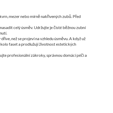
í skvrn, mezer nebo mírně nakřivených zubů. Před
nasadit celý úsměv. Udržujte je čisté běžnou zubní
nutí.
dříve, než se projeví na vzhledu úsměvu. A když už
olo faset a prodlužují životnost estetických
ujte profesionální zákroky, správnou domácí péči a