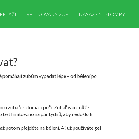
RETÁŽI
RETINOVANÝ ZUB
NASAZENÍ PLOMBY
vat?
eré pomáhají zubům vypadat lépe – od bělení po
ení u zubaře s domácí péčí. Zubař vám může
 být limitováno na pár týdnů, aby nedošlo k
až potom přejděte na bělení. Ať už používáte gel