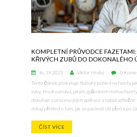
KOMPLETNÍ PRŮVODCE FAZETAMI
KŘIVÝCH ZUBŮ DO DOKONALÉHO
lis, 19 2023
Viktor Hrubý
0 Kome
Tento článek poskytuje hluboký pohled na fazety jak
zuby. Prozkoumává, jakým způsobem mohou fazety
diskutuje o procesu jejich aplikace a nabízí užitečné
získají přehled o tom, jak se pacienti cítí před a po 
komplikace a jak si vybrat správného specialistu na 
ČÍST VÍCE