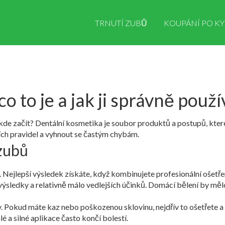
TRNUTÍ ZUBŮ
KOUPÁNÍ PO KY
o to je a jak ji správně použí
, kde začít? Dentální kosmetika je soubor produktů a postupů, kt
dních pravidel a vyhnout se častým chybám.
 zubů
ů. Nejlepší výsledek získáte, když kombinujete profesionální ošetř
ýsledky a relativně málo vedlejších účinků. Domácí bělení by mělo
 Pokud máte kaz nebo poškozenou sklovinu, nejdřív to ošetřete a 
lé a silné aplikace často končí bolestí.