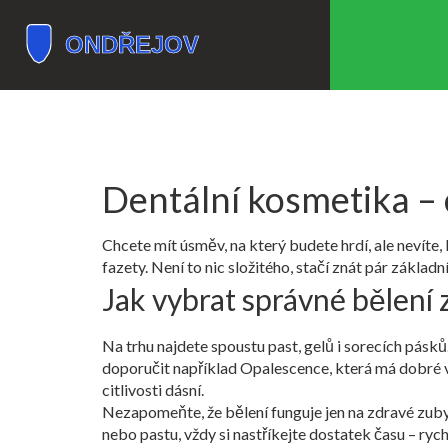
Dentální kosmetika – c
Chcete mít úsměv, na který budete hrdí, ale nevíte
fazety. Není to nic složitého, stačí znát pár zákla
Jak vybrat správné bělení
Na trhu najdete spoustu past, gelů i sorecích pásk
doporučit například Opalescence, která má dobré v
citlivosti dásní.
Nezapomeňte, že bělení funguje jen na zdravé zuby.
nebo pastu, vždy si nastříkejte dostatek času – rych