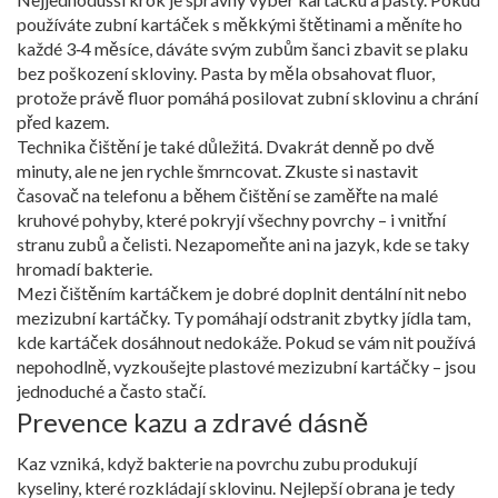
používáte zubní kartáček s měkkými štětinami a měníte ho
každé 3‑4 měsíce, dáváte svým zubům šanci zbavit se plaku
bez poškození skloviny. Pasta by měla obsahovat fluor,
protože právě fluor pomáhá posilovat zubní sklovinu a chrání
před kazem.
Technika čištění je také důležitá. Dvakrát denně po dvě
minuty, ale ne jen rychle šmrncovat. Zkuste si nastavit
časovač na telefonu a během čištění se zaměřte na malé
kruhové pohyby, které pokryjí všechny povrchy – i vnitřní
stranu zubů a čelisti. Nezapomeňte ani na jazyk, kde se taky
hromadí bakterie.
Mezi čištěním kartáčkem je dobré doplnit dentální nit nebo
mezizubní kartáčky. Ty pomáhají odstranit zbytky jídla tam,
kde kartáček dosáhnout nedokáže. Pokud se vám nit používá
nepohodlně, vyzkoušejte plastové mezizubní kartáčky – jsou
jednoduché a často stačí.
Prevence kazu a zdravé dásně
Kaz vzniká, když bakterie na povrchu zubu produkují
kyseliny, které rozkládají sklovinu. Nejlepší obrana je tedy