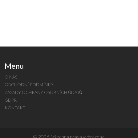
Menu
O NÁS
OBCHODNÍ PODMÍNKY
ZÁSADY OCHRANY OSOBNÍCH ÚDAJŮ
GDPR
KONTAKT
© 2026. Všechna práva vyhrazena.