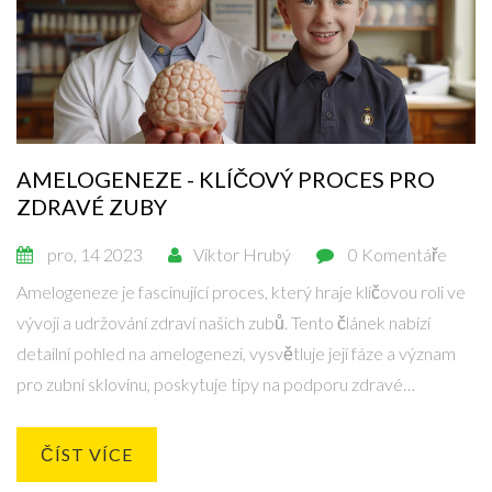
AMELOGENEZE - KLÍČOVÝ PROCES PRO
ZDRAVÉ ZUBY
pro, 14 2023
Viktor Hrubý
0 Komentáře
Amelogeneze je fascinující proces, který hraje klíčovou roli ve
vývoji a udržování zdraví našich zubů. Tento článek nabízí
detailní pohled na amelogenezi, vysvětluje její fáze a význam
pro zubní sklovinu, poskytuje tipy na podporu zdravé
amelogeneze a diskutuje o možných zdravotních problémech
spojených s poruchami tohoto procesu.
ČÍST VÍCE