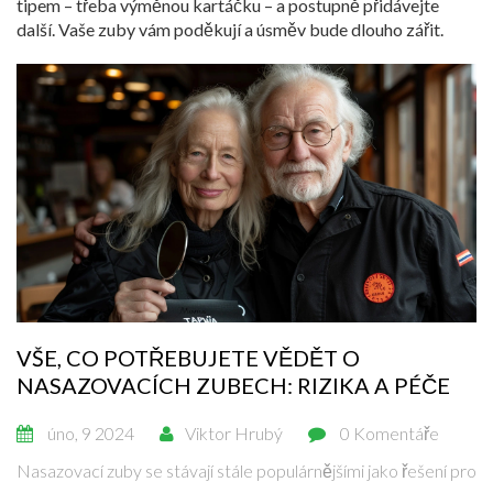
tipem – třeba výměnou kartáčku – a postupně přidávejte
další. Vaše zuby vám poděkují a úsměv bude dlouho zářit.
VŠE, CO POTŘEBUJETE VĚDĚT O
NASAZOVACÍCH ZUBECH: RIZIKA A PÉČE
úno, 9 2024
Viktor Hrubý
0 Komentáře
Nasazovací zuby se stávají stále populárnějšími jako řešení pro