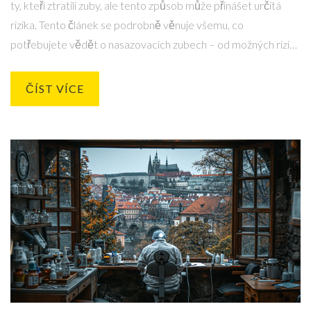
ty, kteří ztratili zuby, ale tento způsob může přinášet určitá
rizika. Tento článek se podrobně věnuje všemu, co
potřebujete vědět o nasazovacích zubech – od možných rizik
až po správnou péči o ně. Zjistěte, jak udržet svůj úsměv
bezpečný a zdravý.
ČÍST VÍCE