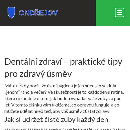
Dentální zdraví – praktické tipy
pro zdravý úsměv
Máte někdy pocit, že ústní hygiena je jen něco, co se dělá
„jenom“ ráno a večer? Ve skutečnosti je to každodenní rutina,
která rozhoduje o tom, jak budou vypadat vaše zuby za pár
let. V tomto článku vám ukážeme, co opravdu funguje, a co
můžete udělat hned teď, aby váš úsměv zůstal zdravý.
Jak si udržet čisté zuby každý den
Nejjednodušší krok je správný výběr kartáčku a pasty. Pokud