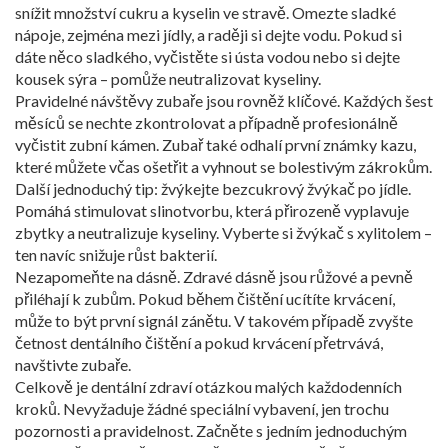
snížit množství cukru a kyselin ve stravě. Omezte sladké
nápoje, zejména mezi jídly, a raději si dejte vodu. Pokud si
dáte něco sladkého, vyčistěte si ústa vodou nebo si dejte
kousek sýra – pomůže neutralizovat kyseliny.
Pravidelné návštěvy zubaře jsou rovněž klíčové. Každých šest
měsíců se nechte zkontrolovat a případně profesionálně
vyčistit zubní kámen. Zubař také odhalí první známky kazu,
které můžete včas ošetřit a vyhnout se bolestivým zákrokům.
Další jednoduchý tip: žvýkejte bezcukrový žvýkač po jídle.
Pomáhá stimulovat slinotvorbu, která přirozeně vyplavuje
zbytky a neutralizuje kyseliny. Vyberte si žvýkač s xylitolem –
ten navíc snižuje růst bakterií.
Nezapomeňte na dásně. Zdravé dásně jsou růžové a pevně
přiléhají k zubům. Pokud během čištění ucítíte krvácení,
může to být první signál zánětu. V takovém případě zvyšte
četnost dentálního čištění a pokud krvácení přetrvává,
navštivte zubaře.
Celkově je dentální zdraví otázkou malých každodenních
kroků. Nevyžaduje žádné speciální vybavení, jen trochu
pozornosti a pravidelnost. Začněte s jedním jednoduchým