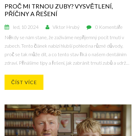
PROČ MI TRNOU ZUBY? VYSVĚTLENÍ,
PŘÍČINY A ŘEŠENÍ
led, 10 2024
Viktor Hrubý
0 Komentáře
Někdy se nám stane, že zažíváme nepříjemný pocit trnutí v
zubech. Tento článek nabízí hlubší pohled na různé důvody,
proč se tak může dít, a co tento stav říká o našem dentálním
zdraví. Přinášíme tipy a řešení, jak zabránit trnutí zubů a udržet
naši ústní dutinu v nejlepším možném zdravotním stavu. Od
rozeznání příznaků až po pravidelnou péči, tento článek vás
ČÍST VÍCE
provede vším, co potřebujete vědět o trnutí zubů.