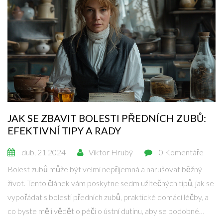
JAK SE ZBAVIT BOLESTI PŘEDNÍCH ZUBŮ:
EFEKTIVNÍ TIPY A RADY
dub, 21 2024
Viktor Hrubý
0 Komentáře
Bolest zubů může být velmi nepříjemná a narušovat běžný
život. Tento článek vám poskytne sedm užitečných tipů, jak se
vypořádat s bolestí předních zubů, praktické domácí léčby, a
co byste měli vědět o péči o ústní dutinu, aby se podobné