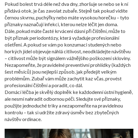
Pokud bolest trvá déle než dva dny, zhoršuje se nebo se k ní
přidává otok, je čas zavolat zubaře. Stejně tak pokud vidíte
černou skvrnu, puchýřky nebo máte vysokou horečku – tyto
příznaky naznačují infekci, kterou nelze léčit jen doma.
Dále, pokud máte časté krvácení dásní při čištění, může to
být příznak periodontózy, která vyžaduje profesionální
ošetření. A pokud se vám po konzumaci studených nebo
horkých jídel objevuje náhlá citlivost, neodkládejte návštěvu
– citlivost může být signálem vážnějšího poškození skloviny.
Nezapomeňte, že pravidelné preventivní prohlídky (každých
šest měsíců) jsou nejlepší způsob, jak předejít velkým
problémům. Zubař vám může zachytit kaz včas, provést
profesionální čištění a poradit, co dál.
Domácí léčba je skvělý doplněk ke každodenní ústní hygieně,
ale nesmí nahradit odbornou péči. Sledujte své příznaky,
použijte jednoduché triky a nezapomeňte na pravidelnou
kontrolu – tak si udržíte zdravý úsměv bez zbytečných
návštěv ordinace.