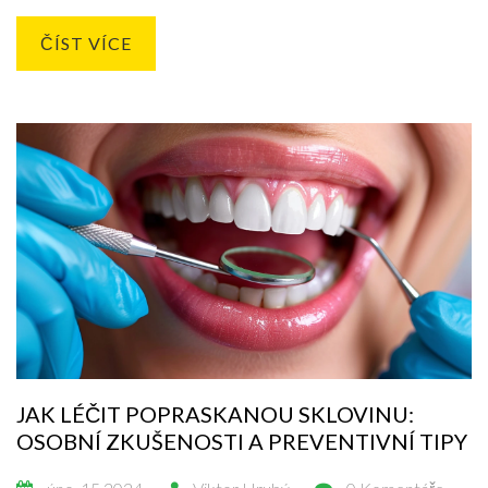
problémy příště vyvarovali. Zjistěte, jaký vliv má strava na
zdraví vašich zubů a jak preventivní opatření mohou uchránit
ČÍST VÍCE
vaše zuby před bolestmi.
JAK LÉČIT POPRASKANOU SKLOVINU:
OSOBNÍ ZKUŠENOSTI A PREVENTIVNÍ TIPY