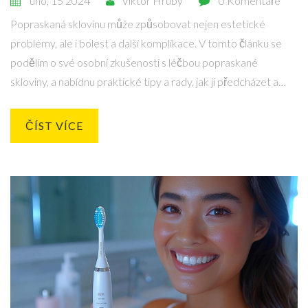
úno, 15 2024
Viktor Hrubý
0 Komentáře
Popraskaná sklovinu může způsobovat nejen estetické
problémy, ale i bolest a další komplikace. V tomto článku se
podělím o své osobní zkušenosti s léčbou popraskané
skloviny, a nabídnu praktické tipy a rady, jak ji předcházet a
řešit. Zabývám se také výběrem správných zubních produktů
a domácími léčbami, které mohou pomoci zlepšit stav zubní
ČÍST VÍCE
skloviny.