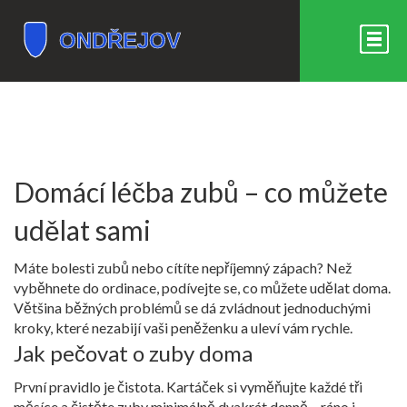
Domácí léčba zubů – co můžete
udělat sami
Máte bolesti zubů nebo cítíte nepříjemný zápach? Než
vyběhnete do ordinace, podívejte se, co můžete udělat doma.
Většina běžných problémů se dá zvládnout jednoduchými
kroky, které nezabijí vaši peněženku a uleví vám rychle.
Jak pečovat o zuby doma
První pravidlo je čistota. Kartáček si vyměňujte každé tři
měsíce a čistěte zuby minimálně dvakrát denně – ráno i