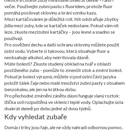
večer. Používejte zubní pastu s fluoridem, protože fluor
pomáhá posilovat sklovinu a brání vzniku kazu.
Mezi kartáčováním je důležitá i nit. Nit odstraňuje zbytky
jídla mezi zuby, kde se kartáček nedostane. Pokud vám nit
leze, zkuste mezizubní kartáčky – jsou levné a snadno se
používají.
Pro osvěžení dechu a další ochranu skloviny můžete použít
ústní vodu. Vyberte si takovou, která obsahuje fluor a
neobsahuje alkohol, aby neirritovala dásně.
Máte bolesti? Zkuste studený obklad na tvář v oblasti
postiženého zubu – pomůže to zmenšit otok a zmírní bolest.
Pokud je bolest výrazná, můžete si pod ústní částí jazyka
položit šálek čaje nebo malé množství zubní pasty s obsahem
benzokainu, ale jen na krátkou dobu.
Pro přechodné zmírnění zánětu dásní funguje slaný roztok:
lžička soli rozpuštěná ve sklenici teplé vody. Oplachujte ústa
dvakrát denně po dobu jedné až dvou týdnů.
Kdy vyhledat zubaře
Domácí triky jsou fajn, ale ne vždy nahradí odbornou pomoc.