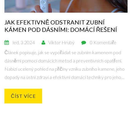
JAK EFEKTIVNĚ ODSTRANIT ZUBNÍ
KÁMEN POD DÁSNÍMI: DOMÁCÍ ŘEŠENÍ
led, 3 2024
Viktor Hrubý
0 Komentáře
Článek popisuje, jak se vypořádat se zubním kamenem pod
dásněmi pomocí domácích metod a preventivních opatření.
Nabízí ucelený pohled na příčiny vzniku zubního kamene, jeho
dopady na ústní zdraví a efektivní domácí techniky pro jeho
odstranění. Tento text také zdůrazňuje význam pravidelné
ústní hygieny a pravidelných návštěv u zubaře pro udržení
ČÍST VÍCE
zdravého úsměvu.