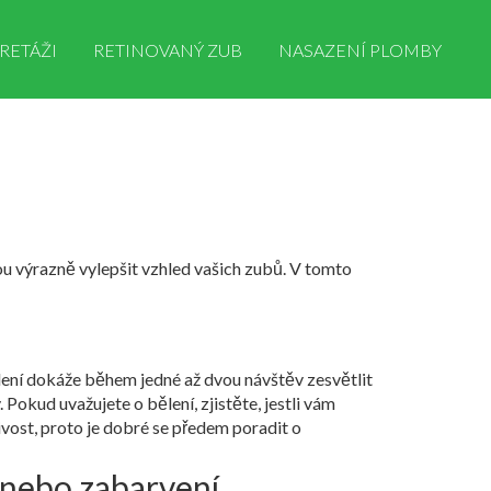
RETÁŽI
RETINOVANÝ ZUB
NASAZENÍ PLOMBY
ou výrazně vylepšit vzhled vašich zubů. V tomto
bělení dokáže během jedné až dvou návštěv zesvětlit
Pokud uvažujete o bělení, zjistěte, jestli vám
vost, proto je dobré se předem poradit o
t nebo zabarvení