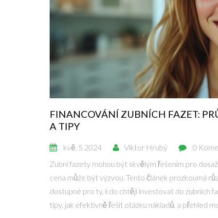
FINANCOVÁNÍ ZUBNÍCH FAZET: P
A TIPY
kvě, 5 2024
Viktor Hrubý
0 Kome
Zubní fazety mohou být skvělým řešením pro dosaže
cena může být výzvou. Tento článek prozkoumá růz
dostupné pro ty, kdo chtějí investovat do zubních f
tipy, jak efektivně řešit otázku nákladů, a přehled