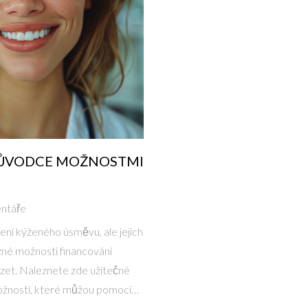
RŮVODCE MOŽNOSTMI
ntáře
ní kýženého úsměvu, ale jejich
né možnosti financování
azet. Naleznete zde užitečné
 možností, které můžou pomoci