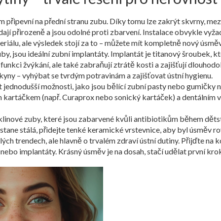
em připevní na přední stranu zubu. Díky tomu lze zakrýt skvrny, me
jí přirozeně a jsou odolné proti zbarvení. Instalace obvykle vyža
materiálu, ale výsledek stojí za to – můžete mít kompletně nový ús
y, jsou ideální zubní implantáty. Implantát je titanový šroubek, kter
unkci žvýkání, ale také zabraňují ztrátě kosti a zajišťují dlouhodo
kyny – vyhýbat se tvrdým potravinám a zajišťovat ústní hygienu.
t jednodušší možnosti, jako jsou bělící zubní pasty nebo gumičky 
ním kartáčkem (např. Curaprox nebo sonický kartáček) a dentálním v
linové zuby, které jsou zabarvené kvůli antibiotikům během děts
stane stálá, přidejte tenké keramické vrstevnice, aby byl úsměv 
lých trendech, ale hlavně o trvalém zdraví ústní dutiny. Přijďte na 
ty nebo implantáty. Krásný úsměv je na dosah, stačí udělat první krok