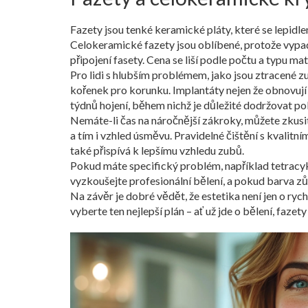
Fazety jsou tenké keramické pláty, které se lepidl
Celokeramické fazety jsou oblíbené, protože vypada
připojení fasety. Cena se liší podle počtu a typu 
Pro lidi s hlubším problémem, jako jsou ztracené zub
kořenek pro korunku. Implantáty nejen že obnovují f
týdnů hojení, během nichž je důležité dodržovat po
Nemáte-li čas na náročnější zákroky, můžete zkusi
a tím i vzhled úsměvu. Pravidelné čištění s kvalit
také přispívá k lepšímu vzhledu zubů.
Pokud máte specifický problém, například tetracyk
vyzkoušejte profesionální bělení, a pokud barva zů
Na závěr je dobré vědět, že estetika není jen o rych
vyberte ten nejlepší plán – ať už jde o bělení, faze