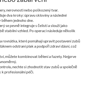
zery, nerovnosti nebo poškozený tvar.
duje dva kroky: úpravu skloviny a následné
měv během jednoho dne.
ý se pevně integruje s čelistí a slouží jako
bě stabilní vzhled. Po operaci následuje několik
na rovnátka, které pomáhají upravit postavení zubů
láknem odstraní plak a podpoří zdraví dásní, což
tví, můžete kombinovat bělení a fazety. Nejprve
rovnoměrný.
kontrolu, nechte si zhodnotit stav zubů a společně
 k profesionální péči.