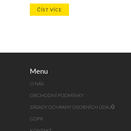
rozložit finanční zátěž.
ČÍST VÍCE
Menu
O NÁS
OBCHODNÍ PODMÍNKY
ZÁSADY OCHRANY OSOBNÍCH ÚDAJŮ
GDPR
KONTAKT