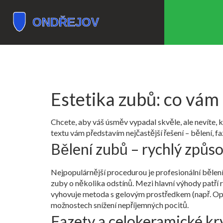
Estetika zubů: co vám
Chcete, aby váš úsměv vypadal skvěle, ale nevíte, 
textu vám představím nejčastější řešení – bělení, fa
Bělení zubů – rychlý způsob
Nejpopulárnější procedurou je profesionální bělení.
zuby o několika odstínů. Mezi hlavní výhody patří r
vyhovuje metoda s gelovým prostředkem (např. Opal
možnostech snížení nepříjemných pocitů.
Fazety a celokeramické kry