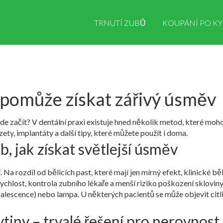
TRNUTÍ ZUBŮ
KOUPÁNÍ PO KY
 pomůže získat zářivý úsměv
kde začít? V dentální praxi existuje hned několik metod, které moh
zety, implantáty a další tipy, které můžete použít i doma.
, jak získat světlejší úsměv
 Na rozdíl od bělicích past, které mají jen mírný efekt, klinické 
ychlost, kontrola zubního lékaře a menší riziko poškození skloviny. 
escence) nebo lampa. U některých pacientů se může objevit citli
tiny – trvalé řešení pro nerovnos