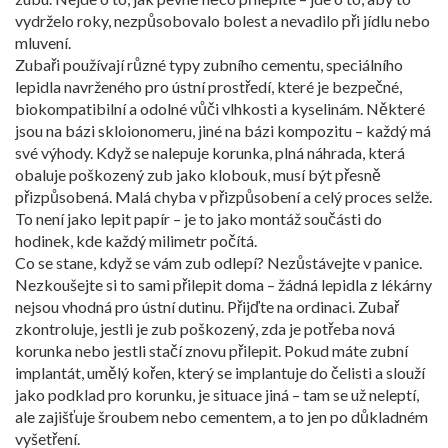
vydrželo roky, nezpůsobovalo bolest a nevadilo při jídlu nebo
mluvení.
Zubaři používají různé typy
zubního cementu
,
speciálního
lepidla navrženého pro ústní prostředí, které je bezpečné,
biokompatibilní a odolné vůči vlhkosti a kyselinám
. Některé
jsou na bázi skloionomeru, jiné na bázi kompozitu – každý má
své výhody. Když se nalepuje
korunka
,
plná náhrada, která
obaluje poškozený zub jako klobouk
, musí být přesně
přizpůsobená. Malá chyba v přizpůsobení a celý proces selže.
To není jako lepit papír – je to jako montáž součásti do
hodinek, kde každý milimetr počítá.
Co se stane, když se vám zub odlepí? Nezůstávejte v panice.
Nezkoušejte si to sami přilepit doma – žádná lepidla z lékárny
nejsou vhodná pro ústní dutinu. Přijďte na ordinaci. Zubař
zkontroluje, jestli je zub poškozený, zda je potřeba nová
korunka nebo jestli stačí znovu přilepit. Pokud máte
zubní
implantát
,
umělý kořen, který se implantuje do čelisti a slouží
jako podklad pro korunku
, je situace jiná – tam se už neleptí,
ale zajišťuje šroubem nebo cementem, a to jen po důkladném
vyšetření.