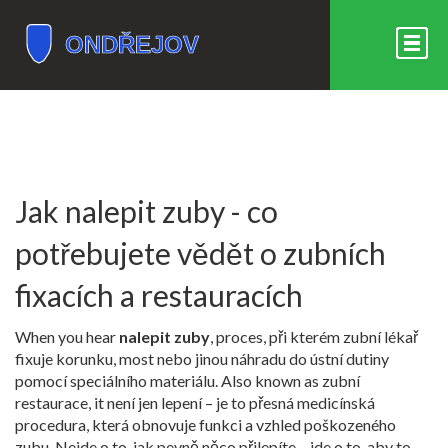
Jak nalepit zuby - co
potřebujete vědět o zubních
fixacích a restauracích
When you hear
nalepit zuby
,
proces, při kterém zubní lékař
fixuje korunku, most nebo jinou náhradu do ústní dutiny
pomocí speciálního materiálu
. Also known as
zubní
restaurace
, it
není jen lepení – je to přesná medicínská
procedura, která obnovuje funkci a vzhled poškozeného
zubu
.
Nejde o to, jak pevně něco přilepíte – jde o to, aby to