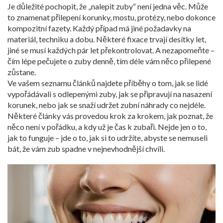
Je důležité pochopit, že „nalepit zuby“ není jedna věc. Může
to znamenat přilepení korunky, mostu, protézy, nebo dokonce
kompozitní fazety. Každý případ má jiné požadavky na
materiál, techniku a dobu. Některé fixace trvají desítky let,
jiné se musí každých pár let překontrolovat. A nezapomeňte –
čím lépe pečujete o zuby denně, tím déle vám něco přilepené
zůstane.
Ve vašem seznamu článků najdete příběhy o tom, jak se lidé
vypořádávali s odlepenými zuby, jak se připravují na nasazení
korunek, nebo jak se snaží udržet zubní náhrady co nejdéle.
Některé články vás provedou krok za krokem, jak poznat, že
něco není v pořádku, a kdy už je čas k zubaři. Nejde jen o to,
jak to funguje – jde o to, jak si to udržíte, abyste se nemuseli
bát, že vám zub spadne v nejnevhodnější chvíli.