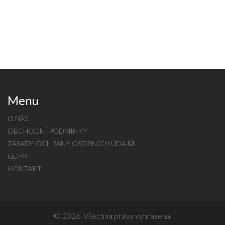
Menu
O NÁS
OBCHODNÍ PODMÍNKY
ZÁSADY OCHRANY OSOBNÍCH ÚDAJŮ
GDPR
KONTAKT
© 2026. Všechna práva vyhrazena.