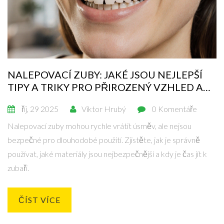
NALEPOVACÍ ZUBY: JAKÉ JSOU NEJLEPŠÍ
TIPY A TRIKY PRO PŘIROZENÝ VZHLED A
DLOUHODOBOU STABILITU
říj, 29 2025
Viktor Hrubý
0 Komentáře
Nalepovací zuby mohou rychle vrátit úsměv, ale nejsou
bezpečné pro dlouhodobé použití. Zjistěte, jak je správně
používat, jaké materiály jsou nejbezpečnější a kdy je čas jít k
zubaři.
ČÍST VÍCE