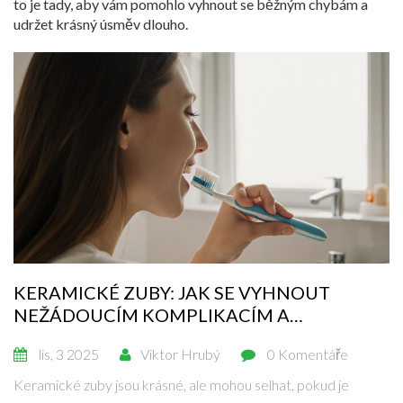
to je tady, aby vám pomohlo vyhnout se běžným chybám a
udržet krásný úsměv dlouho.
KERAMICKÉ ZUBY: JAK SE VYHNOUT
NEŽÁDOUCÍM KOMPLIKACÍM A
PRODLOUŽIT JEJICH ŽIVOTNOST
lis, 3 2025
Viktor Hrubý
0 Komentáře
Keramické zuby jsou krásné, ale mohou selhat, pokud je