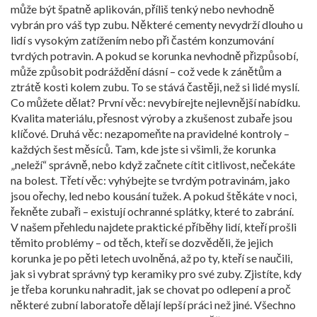
může být špatně aplikován, příliš tenký nebo nevhodně
vybrán pro váš typ zubu
.
Některé cementy nevydrží dlouho u
lidí s vysokým zatížením nebo při častém konzumování
tvrdých potravin. A pokud se korunka nevhodně přizpůsobí,
může způsobit podráždění dásní – což vede k zánětům a
ztrátě kosti kolem zubu. To se stává častěji, než si lidé myslí.
Co můžete dělat? První věc: nevybírejte nejlevnější nabídku.
Kvalita materiálu, přesnost výroby a zkušenost zubaře jsou
klíčové. Druhá věc: nezapomeňte na pravidelné kontroly –
každých šest měsíců. Tam, kde jste si všimli, že korunka
„neleží“ správně, nebo když začnete cítit citlivost, nečekáte
na bolest. Třetí věc: vyhýbejte se tvrdým potravinám, jako
jsou ořechy, led nebo kousání tužek. A pokud štěkáte v noci,
řekněte zubaři – existují ochranné splátky, které to zabrání.
V našem přehledu najdete praktické příběhy lidí, kteří prošli
těmito problémy – od těch, kteří se dozvěděli, že jejich
korunka je po pěti letech uvolněná, až po ty, kteří se naučili,
jak si vybrat správný typ keramiky pro své zuby. Zjistíte, kdy
je třeba korunku nahradit, jak se chovat po odlepení a proč
některé zubní laboratoře dělají lepší práci než jiné. Všechno