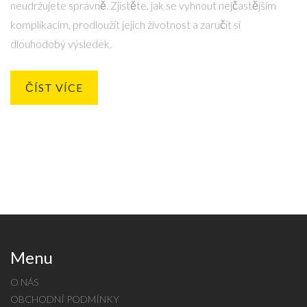
neudržujete správně. Zjistěte, jak se vyhnout nejčastějším
komplikacím, prodloužit jejich životnost a zaručit si
dlouhodobý výsledek.
ČÍST VÍCE
Menu
O NÁS
OBCHODNÍ PODMÍNKY