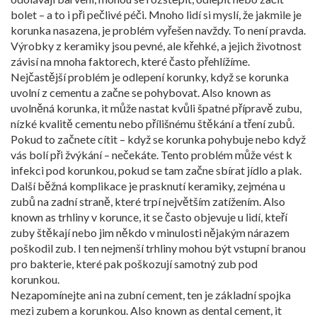
bolet – a to i při pečlivé péči. Mnoho lidí si myslí, že jakmile je
korunka nasazena, je problém vyřešen navždy. To není pravda.
Výrobky z keramiky jsou pevné, ale křehké, a jejich životnost
závisí na mnoha faktorech, které často přehlížíme.
Nejčastější problém je
odlepení korunky
,
když se korunka
uvolní z cementu a začne se pohybovat
. Also known as
uvolněná korunka
, it
může nastat kvůli špatné přípravě zubu,
nízké kvalitě cementu nebo přílišnému štěkání a tření zubů
.
Pokud to začnete cítit – když se korunka pohybuje nebo když
vás bolí při žvýkání – nečekáte. Tento problém může vést k
infekci pod korunkou, pokud se tam začne sbírat jídlo a plak.
Další běžná komplikace je
prasknutí keramiky
,
zejména u
zubů na zadní straně, které trpí největším zatížením
. Also
known as
trhliny v korunce
, it
se často objevuje u lidí, kteří
zuby štěkají nebo jim někdo v minulosti nějakým nárazem
poškodil zub
.
I ten nejmenší trhliny mohou být vstupní branou
pro bakterie, které pak poškozují samotný zub pod
korunkou.
Nezapomínejte ani na
zubní cement
,
ten je základní spojka
mezi zubem a korunkou
. Also known as
dental cement
, it