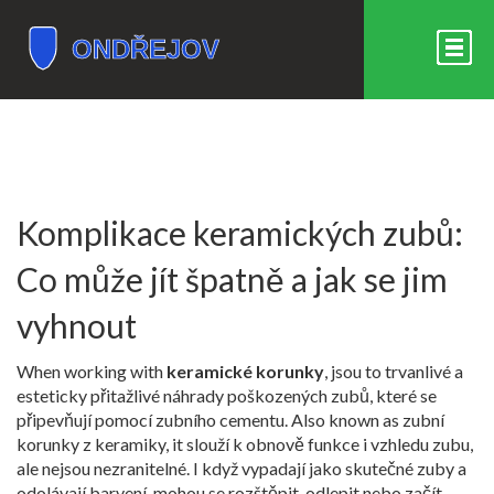
Komplikace keramických zubů:
Co může jít špatně a jak se jim
vyhnout
When working with
keramické korunky
,
jsou to trvanlivé a
esteticky přitažlivé náhrady poškozených zubů, které se
připevňují pomocí zubního cementu
. Also known as
zubní
korunky z keramiky
, it
slouží k obnově funkce i vzhledu zubu,
ale nejsou nezranitelné
.
I když vypadají jako skutečné zuby a
odolávají barvení, mohou se rozštěpit, odlepit nebo začít