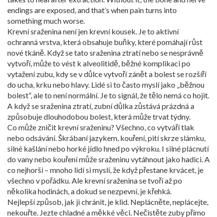
endings are exposed, and that’s when pain turns into
something much worse.
Krevní sraženina není jen krevní kousek. Je to aktivní
ochranná vrstva, která obsahuje buňky, které pomáhají růst
nové tkáně. Když se tato sraženina ztratí nebo se nesprávně
vytvoří, může to vést k
alveolitidě
,
běžné komplikaci po
vytažení zubu, kdy se v důlce vytvoří zánět a bolest se rozšíří
do ucha, krku nebo hlavy
. Lidé si to často myslí jako „běžnou
bolest“, ale to není normální. Je to signál, že tělo nemá co hojit.
A když se sraženina ztratí, zubní důlka zůstává prázdná a
způsobuje dlouhodobou bolest, která může trvat týdny.
Co může zničit krevní sraženinu? Všechno, co vytváří tlak
nebo odsávání. Škrábaní jazykem, kouření, pití skrze slámku,
silné kašlání nebo horké jídlo hned po výkroku. I silné plácnutí
do vany nebo kouření může sraženinu vytáhnout jako hadici. A
co nejhorší – mnoho lidí si myslí, že když přestane krvácet, je
všechno v pořádku. Ale krevní sraženina se tvoří až po
několika hodinách, a dokud se nezpevní, je křehká.
Nejlepší způsob, jak ji chránit, je klid. Neplácněte, neplácejte,
nekouřte. Jezte chladné a měkké věci. Nečistěte zuby přímo