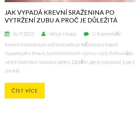
JAK VYPADÁ KREVNÍ SRAŽENINA PO
VYTRŽENÍ ZUBU A PROČ JE DŮLEŽITÁ
lis, 9 2025
Viktor Hrubý
0 Komentáře
Krevní sraženina po vytržení zubu je klíčová pro hojení.
Vypadá jako tmavá, hustá hmotnost v jamce a její ztráta může
vést k bolestivé sušence jamky. Zjistěte, jak ji rozpoznat a jak ji
chránit.
ČÍST VÍCE