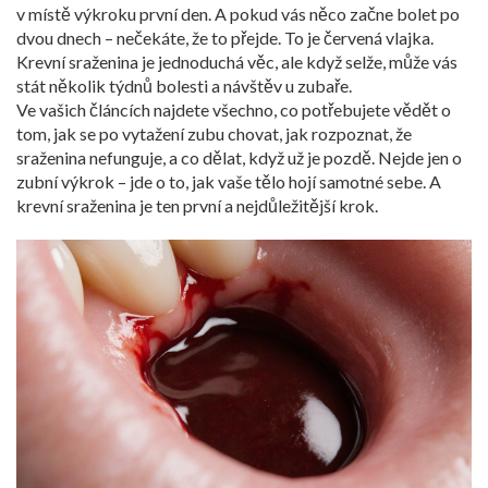
v místě výkroku první den. A pokud vás něco začne bolet po
dvou dnech – nečekáte, že to přejde. To je červená vlajka.
Krevní sraženina je jednoduchá věc, ale když selže, může vás
stát několik týdnů bolesti a návštěv u zubaře.
Ve vašich článcích najdete všechno, co potřebujete vědět o
tom, jak se po vytažení zubu chovat, jak rozpoznat, že
sraženina nefunguje, a co dělat, když už je pozdě. Nejde jen o
zubní výkrok – jde o to, jak vaše tělo hojí samotné sebe. A
krevní sraženina je ten první a nejdůležitější krok.