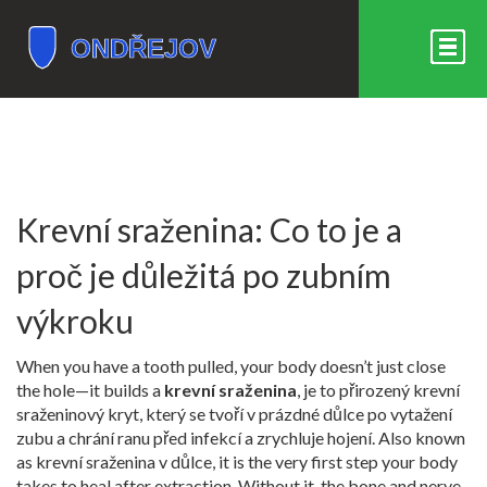
Krevní sraženina: Co to je a
proč je důležitá po zubním
výkroku
When you have a tooth pulled, your body doesn’t just close
the hole—it builds a
krevní sraženina
,
je to přirozený krevní
sraženinový kryt, který se tvoří v prázdné důlce po vytažení
zubu a chrání ranu před infekcí a zrychluje hojení
. Also known
as
krevní sraženina v důlce
, it is the very first step your body
takes to heal after extraction. Without it, the bone and nerve