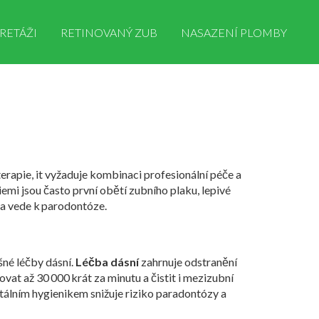
RETÁŽI
RETINOVANÝ ZUB
NASAZENÍ PLOMBY
terapie
, it
vyžaduje kombinaci profesionální péče a
iemi
jsou často první obětí
zubního plaku
,
lepivé
 a vede k parodontóze.
šné léčby dásní.
Léčba dásní
zahrnuje odstranění
vat až 30 000 krát za minutu a čistit i mezizubní
tálním hygienikem
snižuje riziko paradontózy a