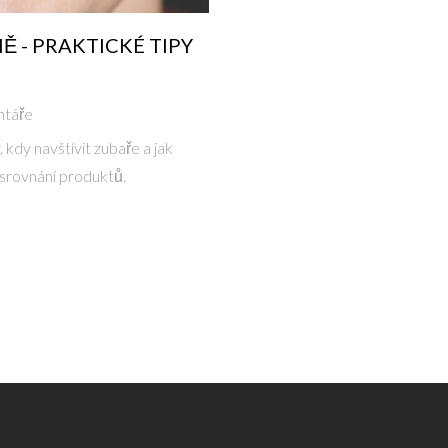
Ě - PRAKTICKÉ TIPY
ntáře
 kdy navštívit zubaře a jak
srovnání produktů.