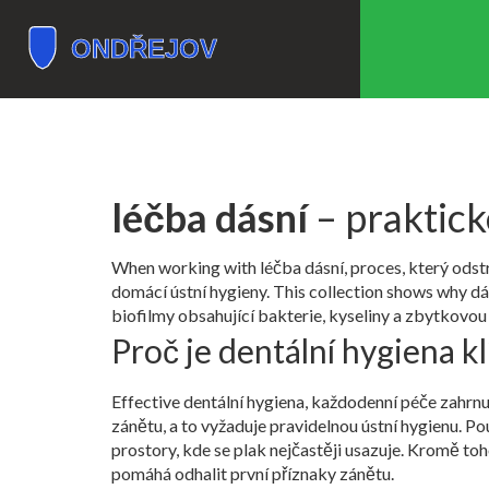
léčba dásní
– praktick
When working with
léčba dásní
,
proces, který odst
domácí ústní hygieny
.
This collection shows why
dá
biofilmy obsahující bakterie, kyseliny a zbytkovou
Proč je dentální hygiena k
Effective
dentální hygiena
,
každodenní péče zahrnují
zánětu, a to vyžaduje pravidelnou ústní hygienu. Po
prostory, kde se plak nejčastěji usazuje. Kromě to
pomáhá odhalit první příznaky zánětu.