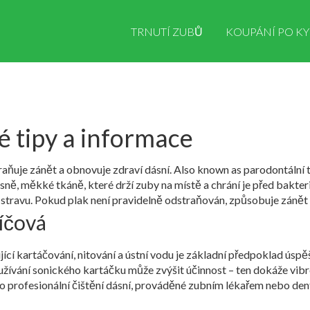
TRNUTÍ ZUBŮ
KOUPÁNÍ PO KY
é tipy a informace
raňuje zánět a obnovuje zdraví dásní
. Also known as
parodontální 
sně
,
měkké tkáně, které drží zuby na místě a chrání je před bakter
 stravu
. Pokud plak není pravidelně odstraňován, způsobuje zánět
líčová
cí kartáčování, nitování a ústní vodu
je základní předpoklad úspě
užívání sonického kartáčku může zvýšit účinnost – ten dokáže vibro
ho
profesionální čištění dásní
,
prováděné zubním lékařem nebo den