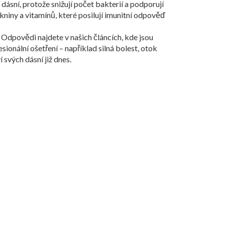
í dásní
,
protože snižují počet bakterií a podporují
kniny a vitamínů, které posilují imunitní odpověď
 Odpovědi najdete v našich článcích, kde jsou
ionální ošetření – například silná bolest, otok
 svých dásní již dnes.