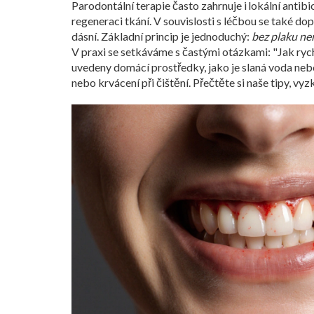
Parodontální terapie často zahrnuje i lokální antib
regeneraci tkání
. V souvislosti s léčbou se také d
dásní. Základní princip je jednoduchý:
bez plaku nen
V praxi se setkáváme s častými otázkami: "Jak rych
uvedeny domácí prostředky, jako je slaná voda nebo 
nebo krvácení při čištění. Přečtěte si naše tipy, vy