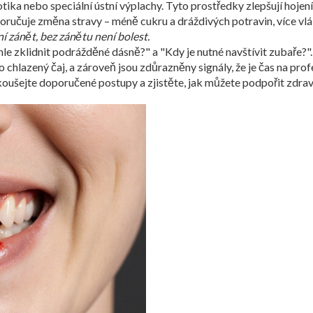
iotika nebo speciální ústní výplachy. Tyto prostředky
zlepšují hojen
oporučuje změna stravy – méně cukru a dráždivých potravin, více vlá
í zánět, bez zánětu není bolest.
le zklidnit podrážděné dásně?" a "Kdy je nutné navštívit zubaře?".
chlazený čaj, a zároveň jsou zdůrazněny signály, že je čas na profes
zkoušejte doporučené postupy a zjistěte, jak můžete podpořit zdraví