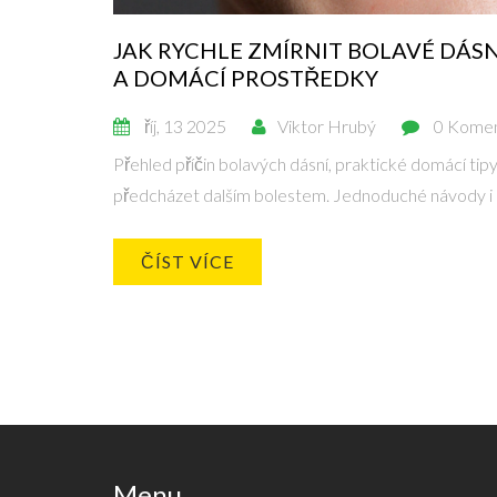
JAK RYCHLE ZMÍRNIT BOLAVÉ DÁSN
A DOMÁCÍ PROSTŘEDKY
říj, 13 2025
Viktor Hrubý
0 Kome
Přehled příčin bolavých dásní, praktické domácí tipy,
předcházet dalším bolestem. Jednoduché návody i 
ČÍST VÍCE
Menu