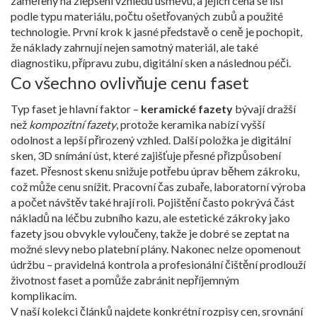
zaměřený na zlepšení vzhledu úsměvu
, a jejich cena se liší
podle typu materiálu, počtu ošetřovaných zubů a použité
technologie. První krok k jasné představě o ceně je pochopit,
že náklady zahrnují nejen samotný materiál, ale také
diagnostiku, přípravu zubu, digitální sken a následnou péči.
Co všechno ovlivňuje cenu faset
Typ faset je hlavní faktor –
keramické fazety
bývají dražší
než
kompozitní fazety
, protože keramika nabízí vyšší
odolnost a lepší přirozený vzhled. Další položka je
digitální
sken
,
3D snímání úst, které zajišťuje přesné přizpůsobení
fazet
. Přesnost skenu snižuje potřebu úprav během zákroku,
což může cenu snížit. Pracovní čas zubaře, laboratorní výroba
a počet návštěv také hrají roli. Pojištění často pokrývá část
nákladů na léčbu zubního kazu, ale estetické zákroky jako
fazety jsou obvykle vyloučeny, takže je dobré se zeptat na
možné slevy nebo platební plány. Nakonec nelze opomenout
údržbu – pravidelná kontrola a profesionální čištění prodlouží
životnost faset a pomůže zabránit nepříjemným
komplikacím.
V naší kolekci článků najdete konkrétní rozpisy cen, srovnání