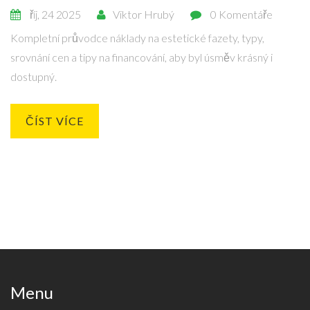
říj, 24 2025
Viktor Hrubý
0 Komentáře
Kompletní průvodce náklady na estetické fazety, typy,
srovnání cen a tipy na financování, aby byl úsměv krásný i
dostupný.
ČÍST VÍCE
Menu