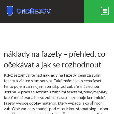
náklady na fazety – přehled, co
očekávat a jak se rozhodnout
Když se zamyslíte nad
náklady na fazety
,
cenu za zubní
fazety a vše, co s tím souvisí
. Také známé jako
cena faset
,
tento pojem zahrnuje materiál, práci zubaře i následnou
údržbu. V praxi se setkáte s
zubními fasetami
,
tenkými pláty,
které mění tvar a barvu zubu
a často se zmiňuje
keramické
fasety
,
vysoce odolný materiál, který vypadá jako přírodní
zub
. Obě varianty spadají pod
estetickou stomatologii
,
obor