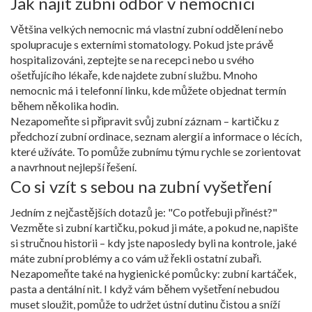
Jak najít zubní odbor v nemocnici
Většina velkých nemocnic má vlastní zubní oddělení nebo
spolupracuje s externími stomatology. Pokud jste právě
hospitalizováni, zeptejte se na recepci nebo u svého
ošetřujícího lékaře, kde najdete zubní službu. Mnoho
nemocnic má i telefonní linku, kde můžete objednat termín
během několika hodin.
Nezapomeňte si připravit svůj zubní záznam – kartičku z
předchozí zubní ordinace, seznam alergií a informace o lécích,
které užíváte. To pomůže zubnímu týmu rychle se zorientovat
a navrhnout nejlepší řešení.
Co si vzít s sebou na zubní vyšetření
Jedním z nejčastějších dotazů je: "Co potřebuji přinést?"
Vezměte si zubní kartičku, pokud ji máte, a pokud ne, napište
si stručnou historii – kdy jste naposledy byli na kontrole, jaké
máte zubní problémy a co vám už řekli ostatní zubaři.
Nezapomeňte také na hygienické pomůcky: zubní kartáček,
pasta a dentální nit. I když vám během vyšetření nebudou
muset sloužit, pomůže to udržet ústní dutinu čistou a sníží