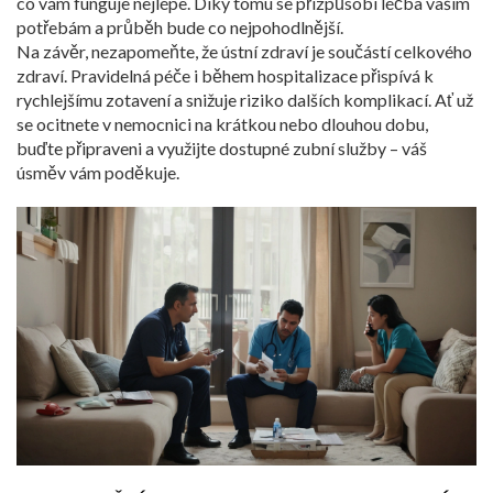
co vám funguje nejlépe. Díky tomu se přizpůsobí léčba vašim
potřebám a průběh bude co nejpohodlnější.
Na závěr, nezapomeňte, že ústní zdraví je součástí celkového
zdraví. Pravidelná péče i během hospitalizace přispívá k
rychlejšímu zotavení a snižuje riziko dalších komplikací. Ať už
se ocitnete v nemocnici na krátkou nebo dlouhou dobu,
buďte připraveni a využijte dostupné zubní služby – váš
úsměv vám poděkuje.