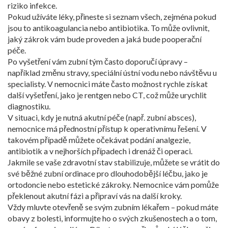
riziko infekce.
Pokud užíváte léky, přineste si seznam všech, zejména pokud
jsou to antikoagulancia nebo antibiotika. To může ovlivnit,
jaký zákrok vám bude proveden a jaká bude pooperační
péče.
Po vyšetření vám zubní tým často doporučí úpravy –
například změnu stravy, speciální ústní vodu nebo návštěvu u
specialisty. V nemocnici máte často možnost rychle získat
další vyšetření, jako je rentgen nebo CT, což může urychlit
diagnostiku.
V situaci, kdy je nutná akutní péče (např. zubní absces),
nemocnice má přednostní přístup k operativnímu řešení. V
takovém případě můžete očekávat podání analgezie,
antibiotik a v nejhorších případech i drenáž či operaci.
Jakmile se vaše zdravotní stav stabilizuje, můžete se vrátit do
své běžné zubní ordinace pro dlouhodobější léčbu, jako je
ortodoncie nebo estetické zákroky. Nemocnice vám pomůže
překlenout akutní fázi a připraví vás na další kroky.
Vždy mluvte otevřeně se svým zubním lékařem – pokud máte
obavy z bolesti, informujte ho o svých zkušenostech a o tom,