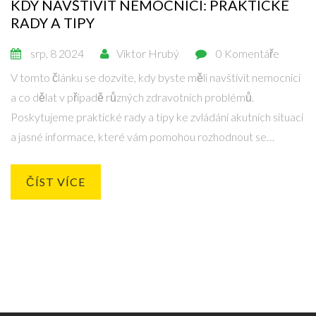
KDY NAVŠTÍVIT NEMOCNICI: PRAKTICKÉ
RADY A TIPY
srp, 8 2024
Viktor Hrubý
0 Komentáře
V tomto článku se dozvíte, kdy byste měli navštívit nemocnici
a co dělat v případě různých zdravotních problémů.
Poskytujeme praktické rady a tipy ke zvládání akutních situací
a jasné informace, které vám pomohou rozhodnout se
správně.
ČÍST VÍCE