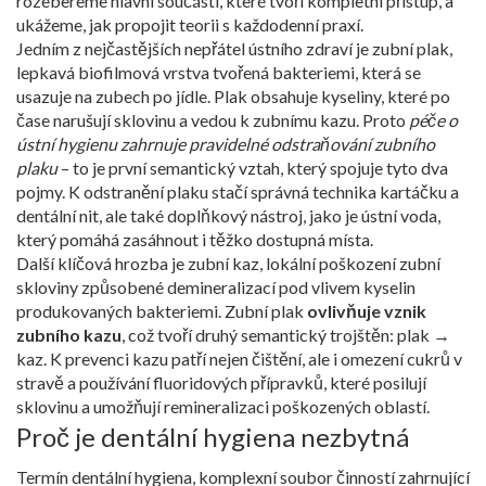
rozebereme hlavní součásti, které tvoří kompletní přístup, a
ukážeme, jak propojit teorii s každodenní praxí.
Jedním z nejčastějších nepřátel ústního zdraví je
zubní plak
,
lepkavá biofilmová vrstva tvořená bakteriemi, která se
usazuje na zubech po jídle
. Plak obsahuje kyseliny, které po
čase narušují sklovinu a vedou k zubnímu kazu. Proto
péče o
ústní hygienu zahrnuje pravidelné odstraňování zubního
plaku
– to je první semantický vztah, který spojuje tyto dva
pojmy. K odstranění plaku stačí správná technika kartáčku a
dentální nit, ale také doplňkový nástroj, jako je ústní voda,
který pomáhá zasáhnout i těžko dostupná místa.
Další klíčová hrozba je
zubní kaz
,
lokální poškození zubní
skloviny způsobené demineralizací pod vlivem kyselin
produkovaných bakteriemi
. Zubní plak
ovlivňuje vznik
zubního kazu
, což tvoří druhý semantický trojštěn: plak →
kaz. K prevenci kazu patří nejen čištění, ale i omezení cukrů v
stravě a používání fluoridových přípravků, které posilují
sklovinu a umožňují remineralizaci poškozených oblastí.
Proč je dentální hygiena nezbytná
Termín
dentální hygiena
,
komplexní soubor činností zahrnující