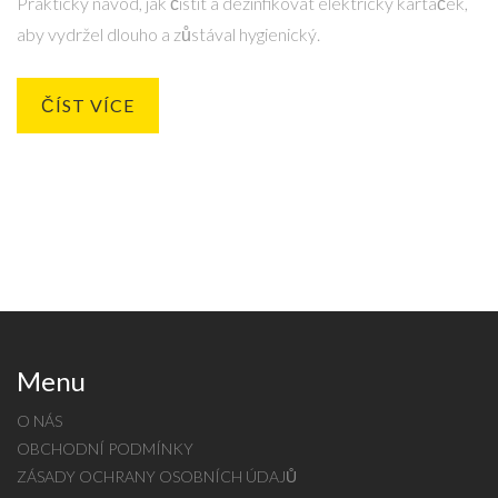
Praktický návod, jak čistit a dezinfikovat elektrický kartáček,
aby vydržel dlouho a zůstával hygienický.
ČÍST VÍCE
Menu
O NÁS
OBCHODNÍ PODMÍNKY
ZÁSADY OCHRANY OSOBNÍCH ÚDAJŮ