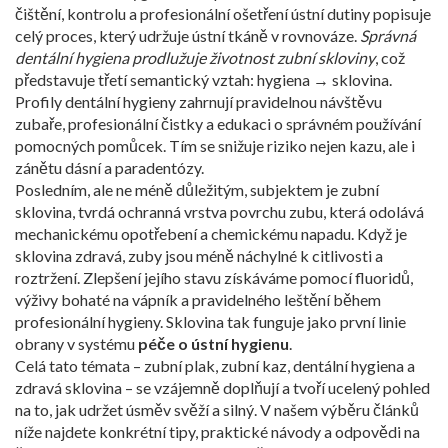
čištění, kontrolu a profesionální ošetření ústní dutiny
popisuje
celý proces, který udržuje ústní tkáně v rovnováze.
Správná
dentální hygiena prodlužuje životnost zubní skloviny
, což
představuje třetí semantický vztah: hygiena → sklovina.
Profily dentální hygieny zahrnují pravidelnou návštěvu
zubaře, profesionální čistky a edukaci o správném používání
pomocných pomůcek. Tím se snižuje riziko nejen kazu, ale i
zánětu dásní a paradentózy.
Posledním, ale ne méně důležitým, subjektem je
z​ubní
sklovina
,
tvrdá ochranná vrstva povrchu zubu, která odolává
mechanickému opotřebení a chemickému napadu
. Když je
sklovina zdravá, zuby jsou méně náchylné k citlivosti a
roztržení. Zlepšení jejího stavu získáváme pomocí fluoridů,
výživy bohaté na vápník a pravidelného leštění během
profesionální hygieny. Sklo­vina tak funguje jako první linie
obrany v systému
péče o ústní hygienu
.
Celá tato témata – zubní plak, zubní kaz, dentální hygiena a
zdravá sklovina – se vzájemně doplňují a tvoří ucelený pohled
na to, jak udržet úsměv svěží a silný. V našem výběru článků
níže najdete konkrétní tipy, praktické návody a odpovědi na