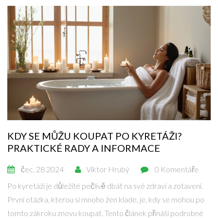
KDY SE MŮŽU KOUPAT PO KYRETÁŽI?
PRAKTICKÉ RADY A INFORMACE
čec, 28 2024
Viktor Hrubý
0 Komentáře
Po kyretáži je důležité pečlivě dbát na své zdraví a zotavení.
První otázka, kterou si mnoho žen klade, je, kdy se mohou po
tomto zákroku znovu koupat. Tento článek přináší podrobné