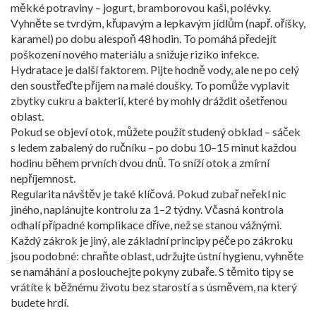
měkké potraviny – jogurt, bramborovou kaši, polévky.
Vyhněte se tvrdým, křupavým a lepkavým jídlům (např. oříšky,
karamel) po dobu alespoň 48 hodin. To pomáhá předejít
poškození nového materiálu a snižuje riziko infekce.
Hydratace je další faktorem. Pijte hodně vody, ale ne po celý
den soustřeďte příjem na malé doušky. To pomůže vyplavit
zbytky cukru a bakterií, které by mohly dráždit ošetřenou
oblast.
Pokud se objeví otok, můžete použít studený obklad – sáček
s ledem zabalený do ručníku – po dobu 10–15 minut každou
hodinu během prvních dvou dnů. To sníží otok a zmírní
nepříjemnost.
Regularita návštěv je také klíčová. Pokud zubař neřekl nic
jiného, naplánujte kontrolu za 1–2 týdny. Včasná kontrola
odhalí případné komplikace dříve, než se stanou vážnými.
Každý zákrok je jiný, ale základní principy péče po zákroku
jsou podobné: chraňte oblast, udržujte ústní hygienu, vyhněte
se namáhání a poslouchejte pokyny zubaře. S těmito tipy se
vrátíte k běžnému životu bez starostí a s úsměvem, na který
budete hrdí.