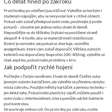
Co dělat hned po zákroku
První hodiny po ošetření jsou klíčové. Vyhněte se horkým i
studeným nápojům, aby se nevyvolal šok v citlivé oblasti.
Pokud vám zubař předepsal ústní vodu, používejte ji podle
pokynů – obvykle jen jednou nebo dvakrát denně.
Nepouštějte se do těžkého žvýkání na postižené straně
alespoň 4–6 hodin, aby se materiál mohl stabilizovat.
Bolest je normální, ale pokud se zhoršuje, vezměte
analgetikum, které vám zubař doporučil. Většina zubních
kelímků má doporučený ibuprofen 200–400 mg; vyhněte se
však aspirinu, pokud máte problémy s krví.
Jak podpořit rychlé hojení
Počítejte s čistým úsměvem. Dvakrát denně čistěte zuby
jemným zubním kartáčkem, ale vyhněte se přímému dotyku
místa zákroku. Použijte měkký kartáček a jemnou techniku –
jen lehké tahy. Pokud máte plastický výplň, můžete použít i
ústní vodu s chlorhexidinem, která pomůže udržet bakterie
pod kontrolou.
Strava hraje velkou roli. Do první dny po zákroku zvolte