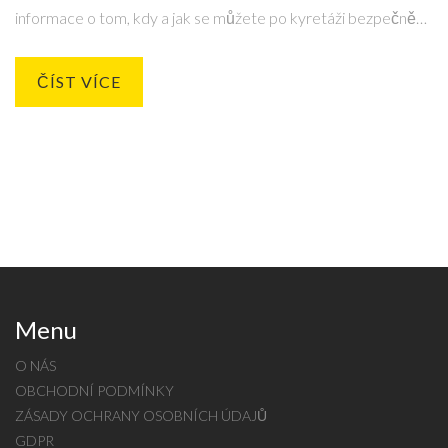
informace o tom, kdy a jak se můžete po kyretáži bezpečně
koupat. Obsahuje také praktické rady a tipy pro rychlejší a
pohodlnější zotavení.
ČÍST VÍCE
Menu
O NÁS
OBCHODNÍ PODMÍNKY
ZÁSADY OCHRANY OSOBNÍCH ÚDAJŮ
GDPR