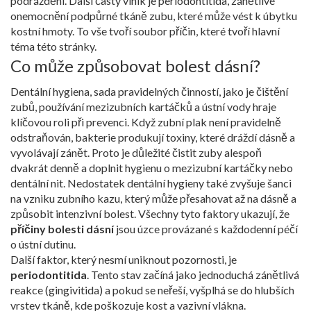
podráždění. Další častý viník je
periodontitida
,
zánětlivé
onemocnění podpůrné tkáně zubu, které může vést k úbytku
kostní hmoty
. To vše tvoří soubor příčin, které tvoří hlavní
téma této stránky.
Co může způsobovat bolest dásní?
Dentální hygiena
,
sada pravidelných činností, jako je čištění
zubů, používání mezizubních kartáčků a ústní vody
hraje
klíčovou roli při prevenci. Když zubní plak není pravidelně
odstraňován, bakterie produkují toxiny, které dráždí dásně a
vyvolávají zánět. Proto je důležité čistit zuby alespoň
dvakrát denně a doplnit hygienu o mezizubní kartáčky nebo
dentální nit. Nedostatek dentální hygieny také zvyšuje šanci
na vzniku zubního kazu, který může přesahovat až na dásně a
způsobit intenzivní bolest. Všechny tyto faktory ukazují, že
příčiny bolesti dásní
jsou úzce provázané s každodenní péčí
o ústní dutinu.
Další faktor, který nesmí uniknout pozornosti, je
periodontitida
. Tento stav začíná jako jednoduchá zánětlivá
reakce (gingivitida) a pokud se neřeší, vyšplhá se do hlubších
vrstev tkáně, kde poškozuje kost a vazivní vlákna.