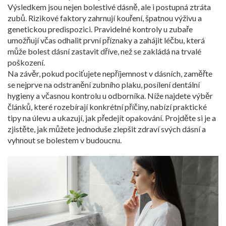
Výsledkem jsou nejen bolestivé dásně, ale i postupná ztráta
zubů. Rizikové faktory zahrnují kouření, špatnou výživu a
genetickou predispozici. Pravidelné kontroly u zubaře
umožňují včas odhalit první příznaky a zahájit léčbu, která
může bolest dásní zastavit dříve, než se zakládá na trvalé
poškození.
Na závěr, pokud pociťujete nepříjemnost v dásních, zaměřte
se nejprve na odstranění zubního plaku, posílení dentální
hygieny a včasnou kontrolu u odborníka. Níže najdete výběr
článků, které rozebírají konkrétní příčiny, nabízí praktické
tipy na úlevu a ukazují, jak předejít opakování. Projděte si je a
zjistěte, jak můžete jednoduše zlepšit zdraví svých dásní a
vyhnout se bolestem v budoucnu.