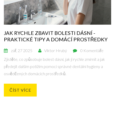
JAK RYCHLE ZBAVIT BOLESTI DÁSNÍ -
PRAKTICKÉ TIPY A DOMÁCÍ PROSTŘEDKY
zář, 27 2025
Viktor Hrubý
0 Komentáře
Zjistěte, co způsobuje bolest dásní, jak ji rychle zmírnit a jak
předejít dalším potížím pomocí správné dentální hygieny a
osvědčených domácích prostředků.
ČÍST VÍCE