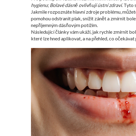
hygienu
;
Bolavé dásně ovlivňují ústní zdraví
. Tyto 
Jakmile rozpoznáte hlavní zdroje problému, můžete 
pomohou odstranit plak, snížit zánět a zmírnit bole
nepříjemným dásňovým potížím.
Následující články vám ukáží, jak rychle zmírnit bo
které lze hned aplikovat, a na přehled, co očekávat