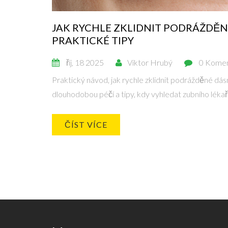
JAK RYCHLE ZKLIDNIT PODRÁŽDĚN
PRAKTICKÉ TIPY
říj, 18 2025
Viktor Hrubý
0 Kome
Praktický návod, jak rychle zklidnit podrážděné dás
dlouhodobou péčí a tipy, kdy vyhledat zubního lékař
ČÍST VÍCE