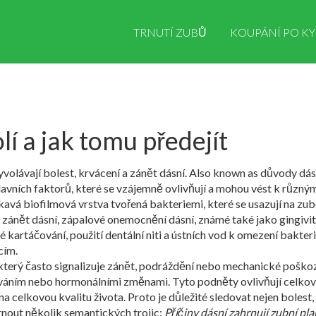
TRNUTÍ ZUBŮ
KOUPÁNÍ PO KY
lí a jak tomu předejít
yvolávají bolest, krvácení a zánět dásní
. Also known as
důvody dás
lavních faktorů, které se vzájemně ovlivňují a mohou vést k různý
kavá biofilmová vrstva tvořená bakteriemi, které se usazují na zu
e
zánět dásní
,
zápalové onemocnění dásní, známé také jako gingivit
 kartáčování, použití dentální niti a ústních vod
k omezení bakteri
cím.
terý často signalizuje zánět, podráždění nebo mechanické poško
váním nebo hormonálními změnami. Tyto podněty ovlivňují celko
celkovou kvalitu života. Proto je důležité sledovat nejen bolest, ale
rnout několik semantických trojic:
Příčiny dásní zahrnují zubní pla