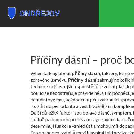
Příčiny dásní – proč bo
When talking about
příčiny dásní
,
faktory, které v
zdravého úsměvu.
Příčiny dásní
zahrnují několik h
Jedním z nejčastějších spouštěčů je
zubní plak
,
lep
pokud se neodstraňuje pravidelně, a tím podněcuj
dentální hygienu
,
každodenní péči zahrnující správné
rozšířit do periodontu a vést k vážnějším komplika
Další důležitý faktor jsou
bolavé dásně
,
symptom, k
špatně padnoucími protézami, agresivním kartáčo
determinují funkci a vzhled úst
a mohou mít dopad na 
Pro pochopení vztahů mezi hlavními faktory lze sh