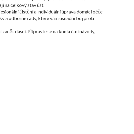
ají na celkový stav úst.
esionální čistění a individuální úprava domácí péče
dky a odborné rady, které vám usnadní boj proti
í zánět dásní. Připravte se na konkrétní návody,