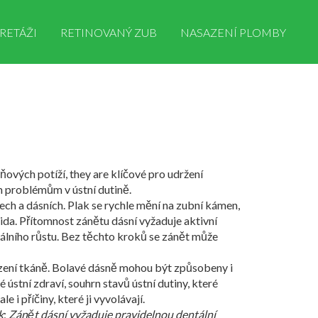
RETÁŽI
RETINOVANÝ ZUB
NASAZENÍ PLOMBY
ňových potíží
, they are klíčové pro udržení
m problémům v ústní dutině.
bech a dásních
. Plak se rychle mění na zubní kámen,
ida
. Přítomnost zánětu dásní vyžaduje aktivní
álního růstu. Bez těchto kroků se zánět může
zení tkáně
. Bolavé dásně mohou být způsobeny i
vé
ústní zdraví
,
souhrn stavů ústní dutiny, které
 i příčiny, které ji vyvolávají.
k
;
Zánět dásní vyžaduje pravidelnou dentální