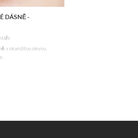
É DÁSNĚ -
ntáře
ně, s okamžitou úlevou,
e.