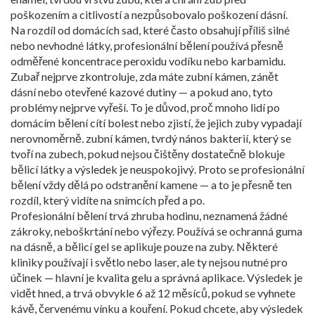
poškozením a citlivostí
a nezpůsobovalo poškození dásní.
Na rozdíl od domácích sad, které často obsahují příliš silné
nebo nevhodné látky, profesionální bělení používá přesně
odměřené koncentrace peroxidu vodíku nebo karbamidu.
Zubař nejprve zkontroluje, zda máte zubní kámen, zánět
dásní nebo otevřené kazové dutiny — a pokud ano, tyto
problémy nejprve vyřeší. To je důvod, proč mnoho lidí po
domácím bělení cítí bolest nebo zjistí, že jejich zuby vypadají
nerovnoměrně.
zubní kámen
,
tvrdý nános bakterií, který se
tvoří na zubech, pokud nejsou čištěny dostatečně
blokuje
bělicí látky a výsledek je neuspokojivý. Proto se profesionální
bělení vždy dělá po odstranění kamene — a to je přesně ten
rozdíl, který vidíte na snímcích před a po.
Profesionální bělení trvá zhruba hodinu, neznamená žádné
zákroky, neboškrtání nebo výřezy. Používá se ochranná guma
na dásně, a bělicí gel se aplikuje pouze na zuby. Některé
kliniky používají i světlo nebo laser, ale ty nejsou nutné pro
účinek — hlavní je kvalita gelu a správná aplikace. Výsledek je
vidět hned, a trvá obvykle 6 až 12 měsíců, pokud se vyhnete
kávě, červenému vínku a kouření. Pokud chcete, aby výsledek