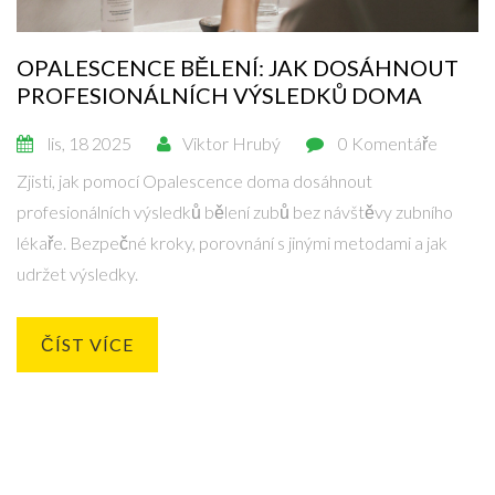
OPALESCENCE BĚLENÍ: JAK DOSÁHNOUT
PROFESIONÁLNÍCH VÝSLEDKŮ DOMA
lis, 18 2025
Viktor Hrubý
0 Komentáře
Zjisti, jak pomocí Opalescence doma dosáhnout
profesionálních výsledků bělení zubů bez návštěvy zubního
lékaře. Bezpečné kroky, porovnání s jinými metodami a jak
udržet výsledky.
ČÍST VÍCE