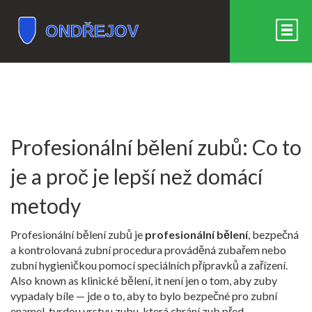
Profesionální bělení zubů: Co to
je a proč je lepší než domácí
metody
Profesionální bělení zubů je
profesionální bělení
,
bezpečná
a kontrolovaná zubní procedura prováděná zubařem nebo
zubní hygieničkou pomocí speciálních přípravků a zařízení
.
Also known as
klinické bělení
, it není jen o tom, aby zuby
vypadaly bíle — jde o to, aby to bylo bezpečné pro
zubní
enamel
,
tvrdou vrstvu zubu, která chrání zub před