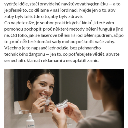
vydržel déle, stačí pravidelně navštěvovat hygieničku — a to
je přesně to, co děláme v naší ordinaci. Nejde jen o to, aby
zuby byly bílé. Jde o to, aby byly zdravé.
Co najdete níže, je soubor praktických článků, které vám
pomohou pochopit, proč některé metody bělení fungují a jiné
ne. Od toho, jak se laserové bělení liší od bělení pudrem, až po
to, proč některé domácí sady mohou poškodit vaše zuby.
Všechno je to napsané jednoduše, bez přehnaného
technického žargonu — jen to, co potřebujete vědět, abyste
se nechali oklamat reklamami a nezaplatili za nic.