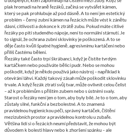
u dospělých, kteří zapomínají na čištění mezi zuby. Když se
plak hromadí na hraně řezáků, začíná se vytvářet kámen,
který se pak prohlubuje až pod dásně. A to není jen estetický
problém – černý zubní kámen na řezácích může vést k zánětu
dásní, citlivosti a dokonce k ztrátě zubu. Pokud máte citlivé
řezáky po pití studeného nápoje, není to normální stárnutí. Je
to signál, že ochrana zubní sklovinky je poškozená. A to se
děje často kvůli špatné hygieně, agresivnímu kartáčení nebo
příliš častému bělení.
Řezáky také často trpí škrábanci, když je čistíte tvrdým
kartáčkem nebo používáte bělicí pudr. Nebo se mohou
poškodit, když je někdo používá jako nástroj – například k
otevírání láhví. Každý takový zásah může poškodit sklovinku
trvale. A když řezák ztratí svůj tvar, může ovlivnit celou čelist
– až k problémům s příštím zubem nebo s ústními svaly.
Starost o řezáky není jen o tom, aby byly bílé. Je to o tom, aby
zůstaly silné, funkční a bezbolestné. A to znamená
pravidelnou hygienickou péči, správný kartáček, čištění
mezizubních prostor a pravidelnou kontrolu u zubaře.
Většina lidí si o řezácích neumí představit, že mohou být
důvodem k bolesti hlavy nebo k zhoršení spánku – ale