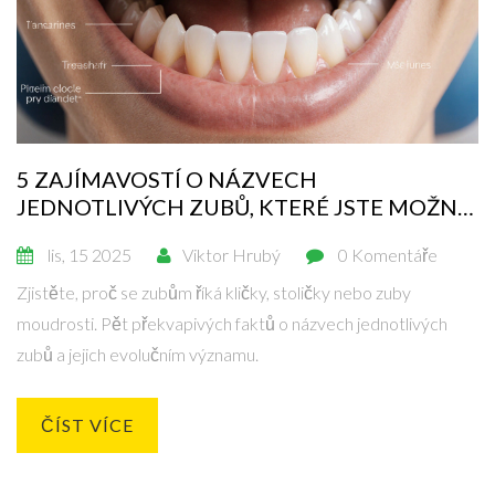
5 ZAJÍMAVOSTÍ O NÁZVECH
JEDNOTLIVÝCH ZUBŮ, KTERÉ JSTE MOŽNÁ
NEVĚDĚLI
lis, 15 2025
Viktor Hrubý
0 Komentáře
Zjistěte, proč se zubům říká kličky, stoličky nebo zuby
moudrosti. Pět překvapivých faktů o názvech jednotlivých
zubů a jejich evolučním významu.
ČÍST VÍCE