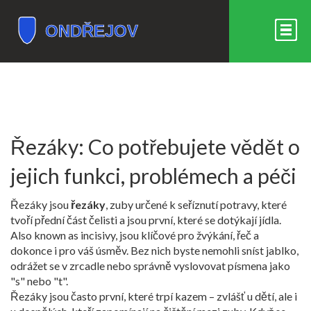
Řezáky: Co potřebujete vědět o
jejich funkci, problémech a péči
Řezáky jsou
řezáky
,
zuby určené k seříznutí potravy, které
tvoří přední část čelisti a jsou první, které se dotýkají jídla
.
Also known as
incisivy
, jsou klíčové pro žvýkání, řeč a
dokonce i pro váš úsměv. Bez nich byste nemohli sníst jablko,
odrážet se v zrcadle nebo správně vyslovovat písmena jako
"s" nebo "t".
Řezáky jsou často první, které trpí kazem – zvlášť u dětí, ale i