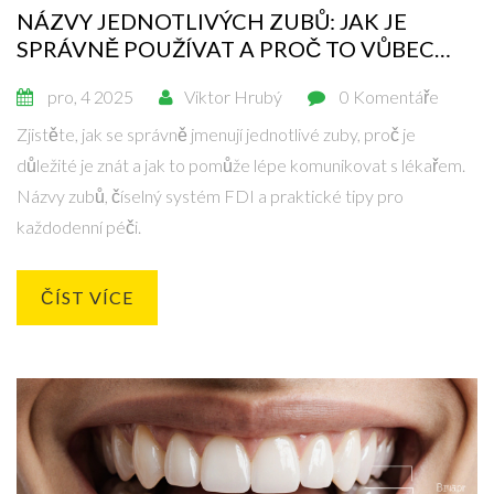
NÁZVY JEDNOTLIVÝCH ZUBŮ: JAK JE
SPRÁVNĚ POUŽÍVAT A PROČ TO VŮBEC
DŮLEŽITÉ JE
pro, 4 2025
Viktor Hrubý
0 Komentáře
Zjistěte, jak se správně jmenují jednotlivé zuby, proč je
důležité je znát a jak to pomůže lépe komunikovat s lékařem.
Názvy zubů, číselný systém FDI a praktické tipy pro
každodenní péči.
ČÍST VÍCE