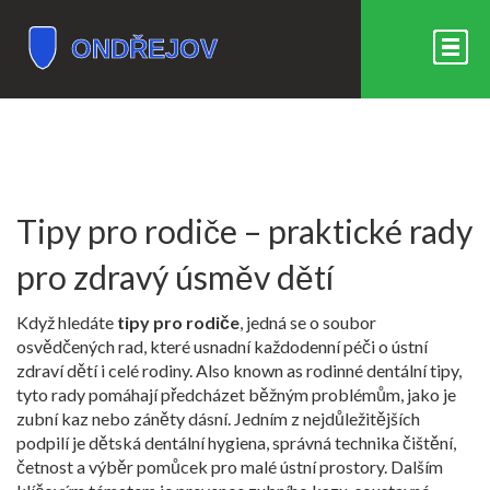
Tipy pro rodiče – praktické rady
pro zdravý úsměv dětí
Když hledáte
tipy pro rodiče
,
jedná se o soubor
osvědčených rad, které usnadní každodenní péči o ústní
zdraví dětí i celé rodiny
. Also known as
rodinné dentální tipy
,
tyto rady pomáhají předcházet běžným problémům, jako je
zubní kaz nebo záněty dásní. Jedním z nejdůležitějších
podpilí je
dětská dentální hygiena
,
správná technika čištění,
četnost a výběr pomůcek pro malé ústní prostory
. Dalším