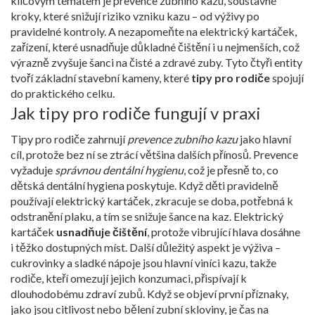
klíčovým tématem je
prevence zubního kazu
,
soustavné
kroky, které snižují riziko vzniku kazu – od výživy po
pravidelné kontroly
. A nezapomeňte na
elektrický kartáček
,
zařízení, které usnadňuje důkladné čištění i u nejmenších
, což
výrazně zvyšuje šanci na čisté a zdravé zuby. Tyto čtyři entity
tvoří základní stavební kameny, které
tipy pro rodiče
spojují
do praktického celku.
Jak tipy pro rodiče fungují v praxi
Tipy pro rodiče zahrnují
prevence zubního kazu
jako hlavní
cíl, protože bez ní se ztrácí většina dalších přínosů. Prevence
vyžaduje
správnou dentální hygienu
, což je přesně to, co
dětská dentální hygiena
poskytuje
. Když děti pravidelně
používají elektrický kartáček, zkracuje se doba, potřebná k
odstranění plaku, a tím se snižuje šance na kaz. Elektrický
kartáček
usnadňuje čištění
, protože vibrující hlava dosáhne
i těžko dostupných míst. Další důležitý aspekt je výživa –
cukrovinky a sladké nápoje jsou hlavní viníci kazu, takže
rodiče, kteří omezují jejich konzumaci, přispívají k
dlouhodobému zdraví zubů. Když se objeví první příznaky,
jako jsou citlivost nebo bělení zubní skloviny, je čas na