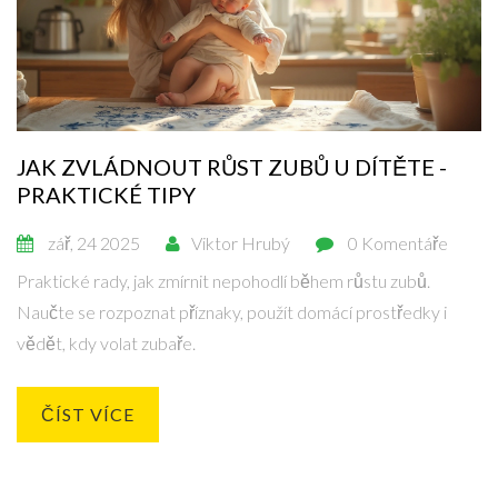
JAK ZVLÁDNOUT RŮST ZUBŮ U DÍTĚTE -
PRAKTICKÉ TIPY
zář, 24 2025
Viktor Hrubý
0 Komentáře
Praktické rady, jak zmírnit nepohodlí během růstu zubů.
Naučte se rozpoznat příznaky, použít domácí prostředky i
vědět, kdy volat zubaře.
ČÍST VÍCE