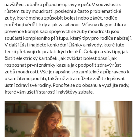
návštěvu zubaře a případné úpravy v péči. V souvislosti s
růstem
zuby moudrosti
,
poslední a často problematické
zuby, které mohou způsobit bolest nebo zánět
, rodiče
potřebují vědět, kdy a jak zasáhnout. Včasná diagnostika a
prevence komplikací spojených se zuby moudrosti jsou
součástí komplexního přístupu, který tipy pro rodiče nabízejí.
V další části najdete konkrétní články a návody, které tuto
teorii přetavují do praktických kroků. Čekají na vás tipy, jak
čistit elektrický kartáček, jak zvládat bolest dásní, jak
rozpoznat první známky kazu a jak podpořit zdravý růst
zubů moudrosti. Vše je napsáno srozumitelně a připraveno k
okamžitému použití, takže už zítra můžete začít zlepšovat
ústní zdraví své rodiny. Ponořte se do obsahu a využijte rady,
které vám ušetří starosti i návštěvy zubaře.