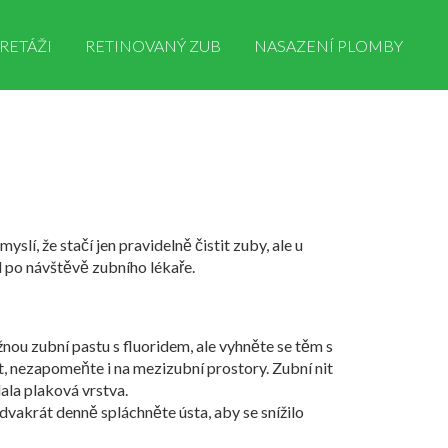
RETÁŽI
RETINOVANÝ ZUB
NASAZENÍ PLOMBY
slí, že stačí jen pravidelně čistit zuby, ale u
d po návštěvě zubního lékaře.
u zubní pastu s fluoridem, ale vyhněte se těm s
t, nezapomeňte i na mezizubní prostory. Zubní nit
la plaková vrstva.
 dvakrát denně spláchněte ústa, aby se snížilo