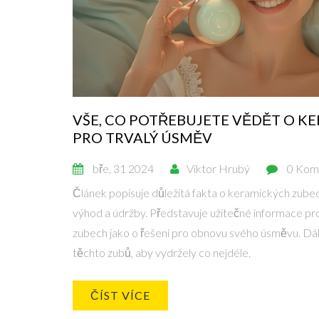
VŠE, CO POTŘEBUJETE VĚDĚT O 
PRO TRVALÝ ÚSMĚV
bře, 31 2024
Viktor Hrubý
0 Kom
Článek popisuje důležitá fakta o keramických zubech,
výhod a údržby. Představuje užitečné informace pro 
zubech jako o řešení pro obnovu svého úsměvu. Dál
těchto zubů, aby vydržely co nejdéle.
ČÍST VÍCE