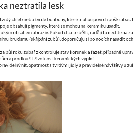
a neztratila lesk
 tvrdý chléb nebo tvrdé bonbóny, které mohou povrch poškrábat. P
poje obsahují pigmenty, které se mohou na keramiku usadit.
ysokým obsahem abraziv. Pokud chcete bělit, raději to nechte na zu
u bruxismu (skřípání zubů), doporučuju si po nocích nasadit ochr
 půl roku zubař zkontroluje stav korunek a fazet, případně upraví 
mům a prodloužit životnost keramických výplní.
avidelný nit, opatrnost s tvrdými jídly a pravidelné návštěvy u zu