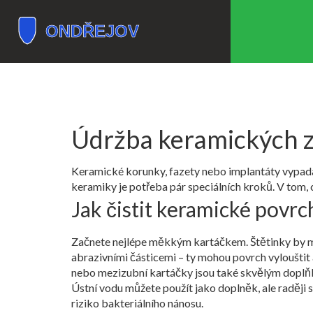
Údržba keramických z
Keramické korunky, fazety nebo implantáty vypadají s
keramiky je potřeba pár speciálních kroků. V tom, 
Jak čistit keramické povrc
Začnete nejlépe měkkým kartáčkem. Štětinky by mě
abrazivními částicemi – ty mohou povrch vylouštit 
nebo mezizubní kartáčky jsou také skvělým doplňk
Ústní vodu můžete použít jako doplněk, ale raději s
riziko bakteriálního nánosu.