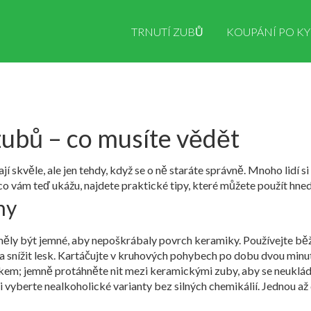
TRNUTÍ ZUBŮ
KOUPÁNÍ PO KY
ubů – co musíte vědět
kvěle, ale jen tehdy, když se o ně staráte správně. Mnoho lidí si my
co vám teď ukážu, najdete praktické tipy, které můžete použít hne
hy
ly být jemné, aby nepoškrábaly povrch keramiky. Používejte běžno
a snížit lesk. Kartáčujte v kruhových pohybech po dobu dvou minu
em; jemně protáhněte nit mezi keramickými zuby, aby se neukláda
i vyberte nealkoholické varianty bez silných chemikálií. Jednou až