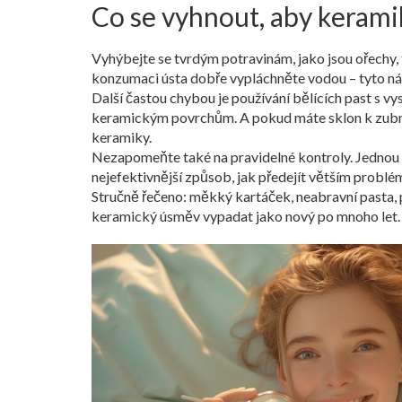
Co se vyhnout, aby keramik
Vyhýbejte se tvrdým potravinám, jako jsou ořechy,
konzumaci ústa dobře vypláchněte vodou – tyto ná
Další častou chybou je používání bělících past s v
keramickým povrchům. A pokud máte sklon k zubním
keramiky.
Nezapomeňte také na pravidelné kontroly. Jednou za
nejefektivnější způsob, jak předejít větším problé
Stručně řečeno: měkký kartáček, neabravní pasta, pr
keramický úsměv vypadat jako nový po mnoho let.