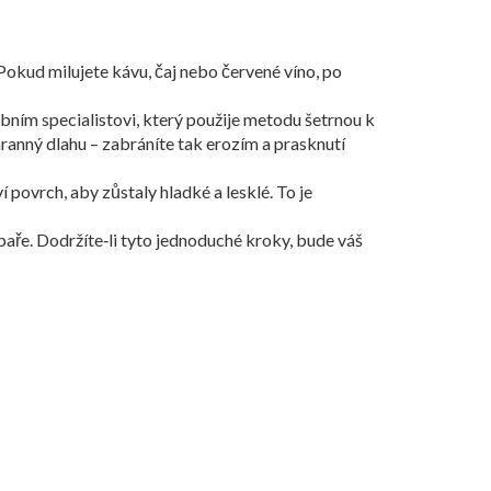
okud milujete kávu, čaj nebo červené víno, po
bním specialistovi, který použije metodu šetrnou k
anný dlahu – zabráníte tak erozím a prasknutí
povrch, aby zůstaly hladké a lesklé. To je
baře. Dodržíte‑li tyto jednoduché kroky, bude váš