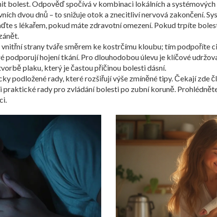
rnit bolest. Odpověď spočívá v kombinaci lokálních a systémovýc
ch dvou dnů – to snižuje otok a znecitliví nervová zakončení. S
oraďte s lékařem, pokud máte zdravotní omezení. Pokud trpíte boles
zánět.
 vnitřní strany tváře směrem ke kostrčímu kloubu; tím podpoříte 
é podporují hojení tkání. Pro dlouhodobou úlevu je klíčové udržova
orbě plaku, který je častou příčinou bolesti dásní.
ky podložené rady, které rozšiřují výše zmíněné tipy. Čekají zde č
 praktické rady pro zvládání bolesti po zubní koruně. Prohlédněte s
i.