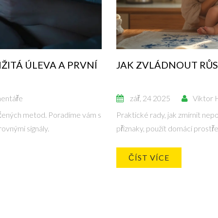
ŽITÁ ÚLEVA A PRVNÍ
JAK ZVLÁDNOUT RŮST
entáře
zář, 24 2025
Viktor 
dčených metod. Poradíme vám s
Praktické rady, jak zmírnit ne
ovnými signály.
příznaky, použít domácí prostře
ČÍST VÍCE