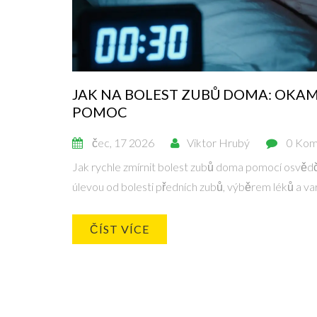
JAK NA BOLEST ZUBŮ DOMA: OKAM
POMOC
čec, 17 2026
Viktor Hrubý
0 Kom
Jak rychle zmírnit bolest zubů doma pomocí osvě
úlevou od bolesti předních zubů, výběrem léků a var
ČÍST VÍCE