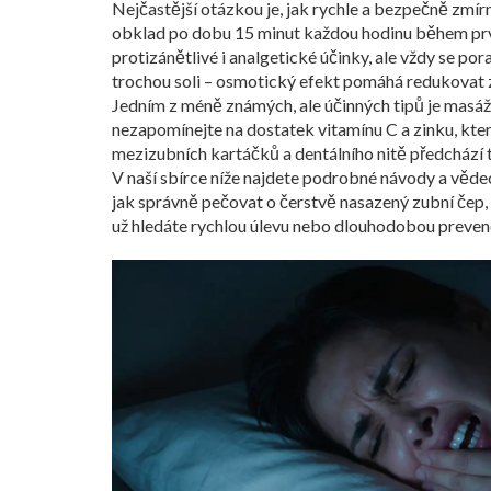
Nejčastější otázkou je, jak rychle a bezpečně zmí
obklad po dobu 15 minut každou hodinu během první
protizánětlivé i analgetické účinky, ale vždy se p
trochou soli – osmotický efekt pomáhá redukovat 
Jedním z méně známých, ale účinných tipů je masáž
nezapomínejte na dostatek vitamínu C a zinku, kter
mezizubních kartáčků a dentálního nitě předchází tv
V naší sbírce níže najdete podrobné návody a vědec
jak správně pečovat o čerstvě nasazený zubní čep, i
už hledáte rychlou úlevu nebo dlouhodobou prevenc