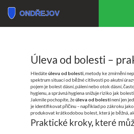
Úleva od bolesti – pra
Hledáte
úlevu od bolesti
,
metody ke zmírnění nepř
spektrum situací od běžné citlivosti po akutní úra
pojem je
bolest dásní
,
pálení nebo otok dásní, často
hygienu, a správná hygiena snižuje riziko jak bolesti
Jakmile pochopíte, že
úleva od bolesti
není jen je
je identifikovat příčinu – například po zákroku jako
produkovat krátkodobou bolest, která je běžná, al
Praktické kroky, které mů