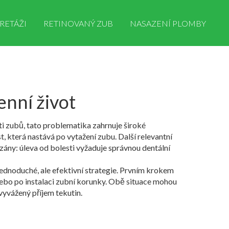
RETÁŽI
RETINOVANÝ ZUB
NASAZENÍ PLOMBY
enní život
ti zubů
, tato problematika zahrnuje široké
t, která nastává po vytažení zubu
. Další relevantní
ázány: úleva od bolesti vyžaduje správnou dentální
jednoduché, ale efektivní strategie. Prvním krokem
ebo po instalaci zubní korunky. Obě situace mohou
vyvážený příjem tekutin.