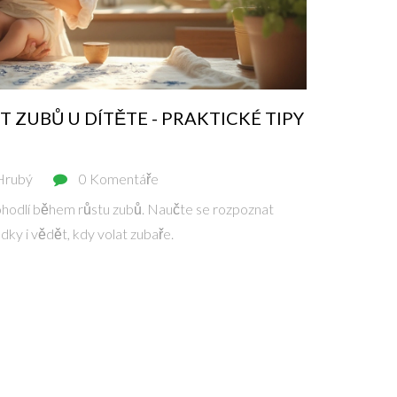
 ZUBŮ U DÍTĚTE - PRAKTICKÉ TIPY
Hrubý
0 Komentáře
pohodlí během růstu zubů. Naučte se rozpoznat
dky i vědět, kdy volat zubaře.