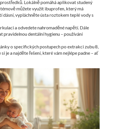
h prostředků. Lokálně pomáhá aplikovat studený
ystémově můžete využít ibuprofen, který má
tí dásní, vypláchněte ústa roztokem teplé vody s
cirkulaci a odvedete nahromaděné napětí. Dále
t pravidelnou dentální hygienu – používání
lánky o specifických postupech po extrakci zubu 8,
i je a najděte řešení, které vám nejlépe padne – ať