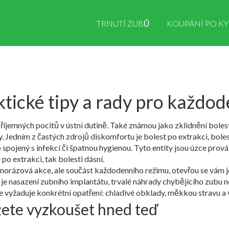
TRNUTÍ ZUBŮ
KOUPÁNÍ PO KY
ktické tipy a rady pro každod
íjemných pocitů v ústní dutině
. Také známou jako
zklidnění boles
zy. Jedním z častých zdrojů diskomfortu je
bolest po extrakci
,
boles
 spojený s infekcí či špatnou hygienou
. Tyto entity jsou úzce prov
 po extrakci, tak bolesti dásní.
dnorázová akce, ale součást každodenního režimu, otevřou se vám 
 je nasazení
zubního implantátu
,
trvalé náhrady chybějícího zubu
n
e vyžaduje konkrétní opatření: chladivé obklady, měkkou stravu a 
žete vyzkoušet hned teď