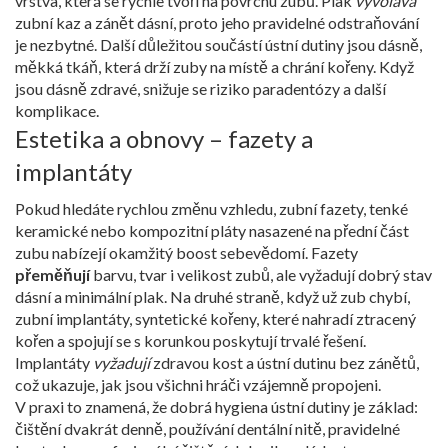
vrstva, která se rychle tvoří na povrchu zubů
. Plak
vyvolává
zubní kaz a zánět dásní, proto jeho pravidelné odstraňování
je nezbytné. Další důležitou součástí ústní dutiny jsou
dásně
,
měkká tkáň, která drží zuby na místě a chrání kořeny
. Když
jsou dásně zdravé, snižuje se riziko paradentózy a další
komplikace.
Estetika a obnovy – fazety a
implantáty
Pokud hledáte rychlou změnu vzhledu,
zubní fazety
,
tenké
keramické nebo kompozitní pláty nasazené na přední část
zubu
nabízejí okamžitý boost sebevědomí. Fazety
přeměňují
barvu, tvar i velikost zubů, ale vyžadují dobrý stav
dásní a minimální plak. Na druhé straně, když už zub chybí,
zubní implantáty
,
syntetické kořeny, které nahradí ztracený
kořen a spojují se s korunkou
poskytují trvalé řešení.
Implantáty
vyžadují
zdravou kost a ústní dutinu bez zánětů,
což ukazuje, jak jsou všichni hráči vzájemně propojeni.
V praxi to znamená, že dobrá hygiena ústní dutiny je základ:
čištění dvakrát denně, používání dentální nitě, pravidelné