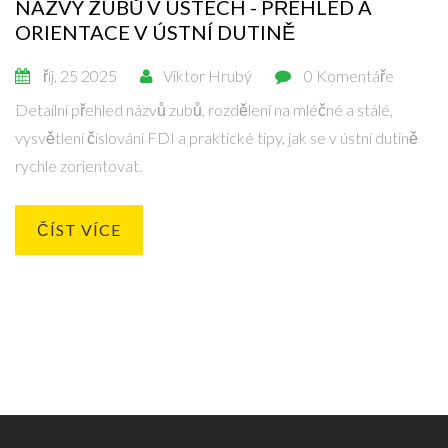
NÁZVY ZUBŮ V ÚSTECH - PŘEHLED A
ORIENTACE V ÚSTNÍ DUTINĚ
říj, 25 2025
Viktor Hrubý
0 Komentáře
Detailní přehled názvů zubů, rozdělení na mléčné a stálé,
vysvětlení číslování FDI a praktické tipy, jak se v ústní dutině
rychle zorientovat.
ČÍST VÍCE