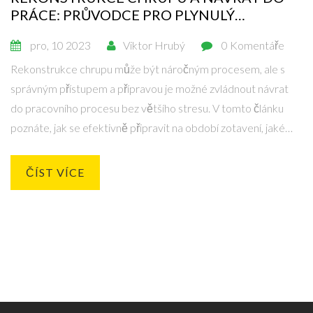
PRÁCE: PRŮVODCE PRO PLYNULÝ
PŘECHOD
pro, 10 2023
Viktor Hrubý
0 Komentáře
Rekonstrukce chrupu může být náročným procesem, ale s
správným přístupem a přípravou je možné zvládnout návrat
do pracovního procesu bez většího stresu. V tomto článku
poznáte, jak se efektivně připravit na období zotavení, jaké
strategie můžete využít pro minimalizaci nepříjemností a jak
komunikovat se svým zaměstnavatelem. Zabýváme se také
ČÍST VÍCE
doporučeními pro péči o nový chrup a poskytujeme užitečné
rady pro harmonickou integraci dentální rekonstrukce do
vašeho pracovního i osobního života.