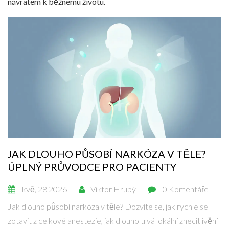
návratem k běžnému životu.
JAK DLOUHO PŮSOBÍ NARKÓZA V TĚLE?
ÚPLNÝ PRŮVODCE PRO PACIENTY
kvě, 28 2026
Viktor Hrubý
0 Komentáře
Jak dlouho působí narkóza v těle? Dozvíte se, jak rychle se
zotavit z celkové anestezie, jak dlouho trvá lokální znecitlivění