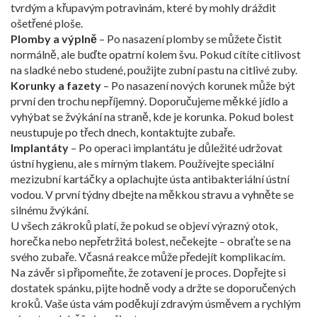
tvrdým a křupavým potravinám, které by mohly dráždit
ošetřené ploše.
Plomby a výplně
– Po nasazení plomby se můžete čistit
normálně, ale buďte opatrní kolem švu. Pokud cítíte citlivost
na sladké nebo studené, použijte zubní pastu na citlivé zuby.
Korunky a fazety
– Po nasazení nových korunek může být
první den trochu nepříjemný. Doporučujeme měkké jídlo a
vyhýbat se žvýkání na straně, kde je korunka. Pokud bolest
neustupuje po třech dnech, kontaktujte zubaře.
Implantáty
– Po operaci implantátu je důležité udržovat
ústní hygienu, ale s mírným tlakem. Používejte speciální
mezizubní kartáčky a oplachujte ústa antibakteriální ústní
vodou. V první týdny dbejte na měkkou stravu a vyhněte se
silnému žvýkání.
U všech zákroků platí, že pokud se objeví výrazný otok,
horečka nebo nepřetržitá bolest, nečekejte – obraťte se na
svého zubaře. Včasná reakce může předejít komplikacím.
Na závěr si připomeňte, že zotavení je proces. Dopřejte si
dostatek spánku, pijte hodně vody a držte se doporučených
kroků. Vaše ústa vám poděkují zdravým úsměvem a rychlým