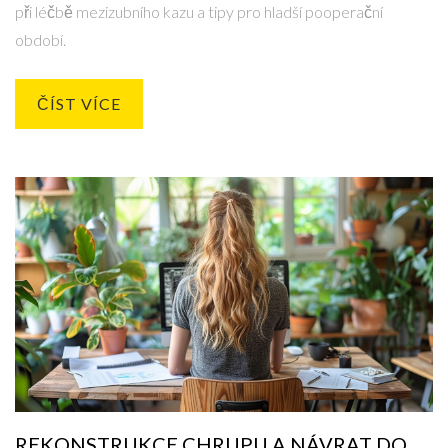
při léčbě mezizubního kazu a tipy pro hladší pooperační
období.
ČÍST VÍCE
REKONSTRUKCE CHRUPU A NÁVRAT DO