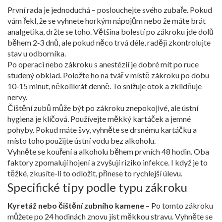
První rada je jednoduchá – poslouchejte svého zubaře. Pokud
vám řekl, že se vyhnete horkým nápojům nebo že máte brát
analgetika, držte se toho. Většina bolestí po zákroku jde dolů
během 2‑3 dnů, ale pokud něco trvá déle, raději zkontrolujte
stav u odborníka.
Po operaci nebo zákroku s anestézií je dobré mít po ruce
studený obklad. Položte ho na tvář v místě zákroku po dobu
10‑15 minut, několikrát denně. To snižuje otok a zklidňuje
nervy.
Čištění zubů může být po zákroku znepokojivé, ale ústní
hygiena je klíčová. Používejte měkký kartáček a jemné
pohyby. Pokud máte švy, vyhněte se drsnému kartáčku a
místo toho použijte ústní vodu bez alkoholu.
Vyhněte se kouření a alkoholu během prvních 48 hodin. Oba
faktory zpomalují hojení a zvyšují riziko infekce. I když je to
těžké, zkusíte-li to odložit, přinese to rychlejší úlevu.
Specifické tipy podle typu zákroku
Kyretáž nebo čištění zubního kamene
– Po tomto zákroku
můžete po 24 hodinách znovu jíst měkkou stravu. Vyhněte se