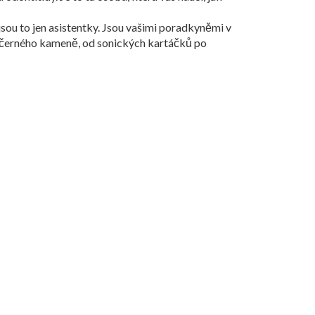
ejsou to jen asistentky. Jsou vašimi poradkyněmi v
ění černého kameně, od sonických kartáčků po