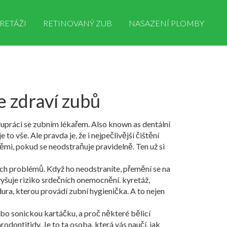
RETÁŽI
RETINOVANÝ ZUB
NASAZENÍ PLOMBY
e zdraví zubů
olupráci se zubním lékařem
. Also known as
dentální
e to vše. Ale pravda je, že i nejpečlivější čištění
němi, pokud se neodstraňuje pravidelně
. Ten už si
ech problémů. Když ho neodstraníte, přemění se na
vyšuje riziko srdečních onemocnění.
kyretáž
,
dura, kterou provádí zubní hygienička. A to nejen
ebo sonickou kartáčku, a proč některé bělicí
dontitidy. Je to ta osoba, která vás naučí, jak