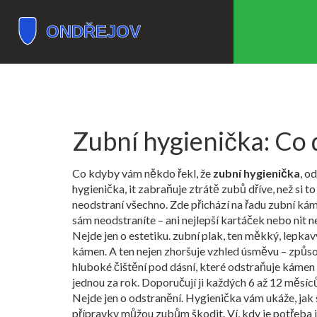
Zubní hygienička: Co d
Co kdyby vám někdo řekl, že
zubní hygienička
,
od
hygienička
, it zabraňuje ztrátě zubů dříve, než si
neodstraní všechno. Zde přichází na řadu
zubní ká
sám neodstraníte – ani nejlepší kartáček nebo nit n
Nejde jen o estetiku.
zubní plak
,
ten měkký, lepkavý
kámen. A ten nejen zhoršuje vzhled úsměvu – způso
hluboké čištění pod dásní, které odstraňuje kámen 
jednou za rok. Doporučují ji každých 6 až 12 měsíců,
Nejde jen o odstranění. Hygienička vám ukáže, jak 
přípravky můžou zubům škodit. Ví, kdy je potřeba jí