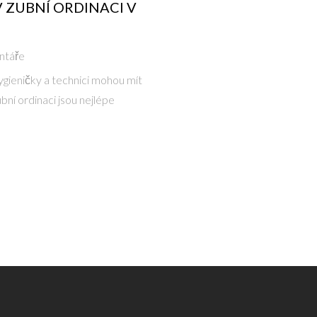
V ZUBNÍ ORDINACI V
ntáře
 hygieničky a technici mohou mít
ubní ordinaci jsou nejlépe