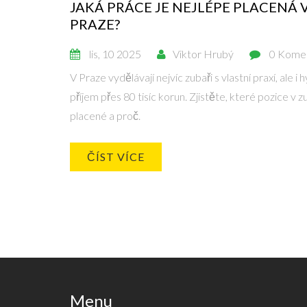
JAKÁ PRÁCE JE NEJLÉPE PLACENÁ 
PRAZE?
lis, 10 2025
Viktor Hrubý
0 Kome
V Praze vydělávají nejvíc zubaři s vlastní praxí, ale i
příjem přes 80 tisíc korun. Zjistěte, které pozice v z
placené a proč.
ČÍST VÍCE
Menu