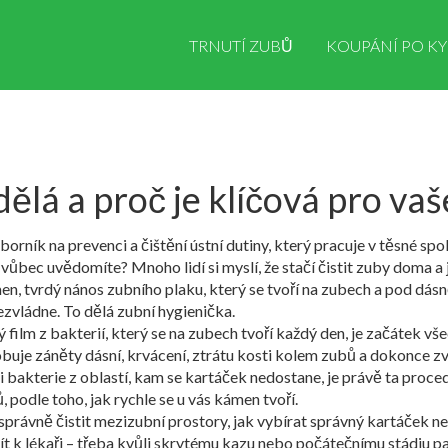
TRNUTÍ ZUBŮ
KOUPÁNÍ PO KY
ělá a proč je klíčová pro vaš
borník na prevenci a čištění ústní dutiny, který pracuje v těsné sp
 to vůbec uvědomíte
? Mnoho lidí si myslí, že stačí čistit zuby doma a j
men
,
tvrdý nános zubního plaku, který se tvoří na zubech a pod dás
ezvládne. To dělá zubní hygienička.
 film z bakterií, který se na zubech tvoří každý den
, je začátek vš
buje záněty dásní, krvácení, ztrátu kosti kolem zubů a dokonce z
i bakterie z oblastí, kam se kartáček nedostane
, je právě ta proce
 podle toho, jak rychle se u vás kámen tvoří.
správně čistit mezizubní prostory, jak vybírat správný kartáček n
t k lékaři – třeba kvůli skrytému kazu nebo počátečnímu stádiu paro