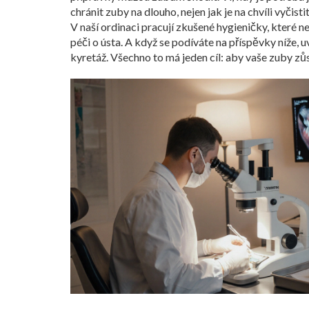
chránit zuby na dlouho, nejen jak je na chvíli vyčistit
V naší ordinaci pracují zkušené hygieničky, které ne
péči o ústa. A když se podíváte na příspěvky níže,
kyretáž. Všechno to má jeden cíl: aby vaše zuby zůs