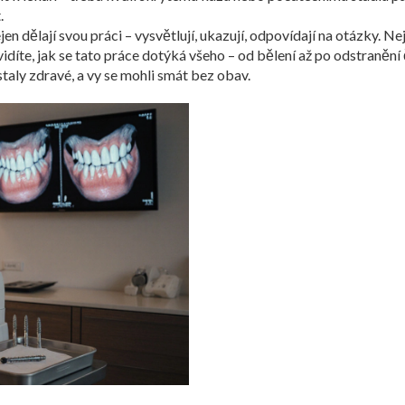
.
jen dělají svou práci – vysvětlují, ukazují, odpovídají na otázky. N
 uvidíte, jak se tato práce dotýká všeho – od bělení až po odstran
taly zdravé, a vy se mohli smát bez obav.