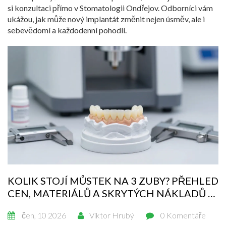
si konzultaci přímo v Stomatologii Ondřejov. Odborníci vám
ukážou, jak může nový implantát změnit nejen úsměv, ale i
sebevědomí a každodenní pohodlí.
KOLIK STOJÍ MŮSTEK NA 3 ZUBY? PŘEHLED
CEN, MATERIÁLŮ A SKRYTÝCH NÁKLADŮ V
ROCE 2026
čen, 10 2026
Viktor Hrubý
0 Komentáře