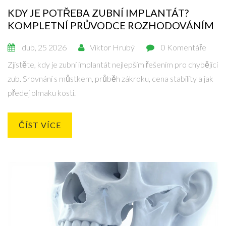
KDY JE POTŘEBA ZUBNÍ IMPLANTÁT?
KOMPLETNÍ PRŮVODCE ROZHODOVÁNÍM
dub, 25 2026
Viktor Hrubý
0 Komentáře
Zjistěte, kdy je zubní implantát nejlepším řešením pro chybějící
zub. Srovnání s můstkem, průběh zákroku, cena stability a jak
předej olmaku kosti.
ČÍST VÍCE