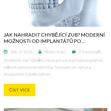
JAK NAHRADIT CHYBĚJÍCÍ ZUB? MODERNÍ
MOŽNOSTI OD IMPLANTÁTŮ PO
KOMPOZITNÍ INLAY
dub, 17 2026
Viktor Hrubý
0 Komentáře
Ztratili jste zub? Zjistěte, zda je pro vás lepší zubní implantát,
můstek nebo kompozitní inlay. Srovnání cen, výhod a
dlouhodobé stability náhrad.
ČÍST VÍCE