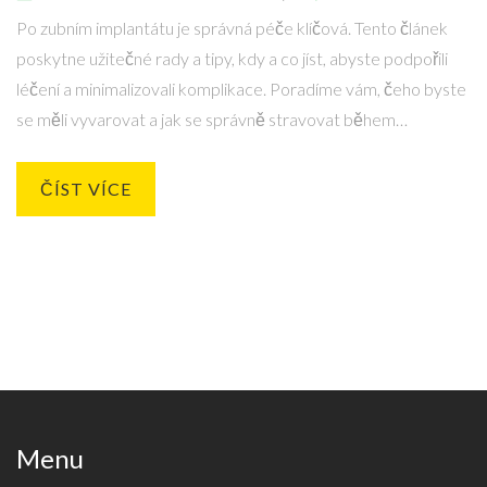
Po zubním implantátu je správná péče klíčová. Tento článek
poskytne užitečné rady a tipy, kdy a co jíst, abyste podpořili
léčení a minimalizovali komplikace. Poradíme vám, čeho byste
se měli vyvarovat a jak se správně stravovat během
jednotlivých fází hojení.
ČÍST VÍCE
Menu