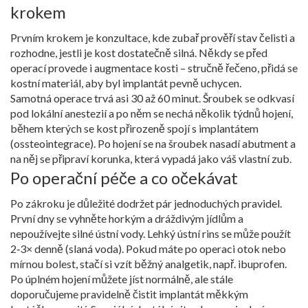
krokem
Prvním krokem je konzultace, kde zubař prověří stav čelisti a
rozhodne, jestli je kost dostatečně silná. Někdy se před
operací provede i augmentace kosti – stručně řečeno, přidá se
kostní materiál, aby byl implantát pevně uchycen.
Samotná operace trvá asi 30 až 60 minut. Šroubek se odkvasí
pod lokální anestezií a po něm se nechá několik týdnů hojení,
během kterých se kost přirozeně spojí s implantátem
(ossteointegrace). Po hojení se na šroubek nasadí abutment a
na něj se připraví korunka, která vypadá jako váš vlastní zub.
Po operační péče a co očekávat
Po zákroku je důležité dodržet pár jednoduchých pravidel.
První dny se vyhněte horkým a dráždivým jídlům a
nepoužívejte silné ústní vody. Lehký ústní rins se může použít
2‑3× denně (slaná voda). Pokud máte po operaci otok nebo
mírnou bolest, stačí si vzít běžný analgetik, např. ibuprofen.
Po úplném hojení můžete jíst normálně, ale stále
doporučujeme pravidelně čistit implantát měkkým