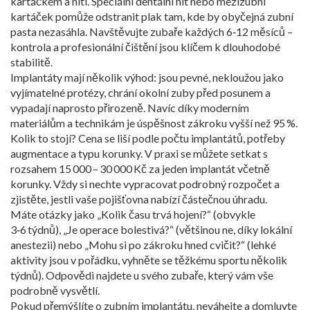
kartáčkem a nití. Speciální dentální nit nebo mezizubní
kartáček pomůže odstranit plak tam, kde by obyčejná zubní
pasta nezasáhla. Navštěvujte zubaře každých 6‑12 měsíců –
kontrola a profesionální čištění jsou klíčem k dlouhodobé
stabilitě.
Implantáty mají několik výhod: jsou pevné, nekloužou jako
vyjímatelné protézy, chrání okolní zuby před posunem a
vypadají naprosto přirozeně. Navíc díky moderním
materiálům a technikám je úspěšnost zákroku vyšší než 95 %.
Kolik to stojí? Cena se liší podle počtu implantátů, potřeby
augmentace a typu korunky. V praxi se můžete setkat s
rozsahem 15 000 – 30 000 Kč za jeden implantát včetně
korunky. Vždy si nechte vypracovat podrobný rozpočet a
zjistěte, jestli vaše pojišťovna nabízí částečnou úhradu.
Máte otázky jako „Kolik času trvá hojení?“ (obvykle
3‑6 týdnů), „Je operace bolestivá?“ (většinou ne, díky lokální
anestezii) nebo „Mohu si po zákroku hned cvičit?“ (lehké
aktivity jsou v pořádku, vyhněte se těžkému sportu několik
týdnů). Odpovědi najdete u svého zubaře, který vám vše
podrobně vysvětlí.
Pokud přemýšlíte o zubním implantátu, neváhejte a domluvte