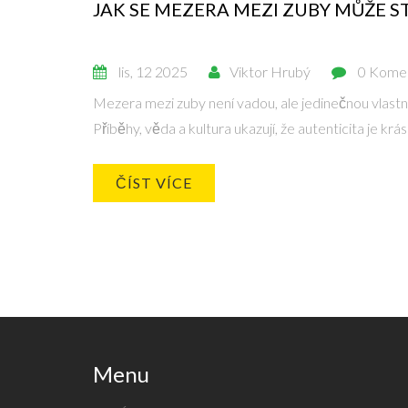
JAK SE MEZERA MEZI ZUBY MŮŽE ST
lis, 12 2025
Viktor Hrubý
0 Kome
Mezera mezi zuby není vadou, ale jedinečnou vlastno
Příběhy, věda a kultura ukazují, že autenticita je krá
ČÍST VÍCE
Menu