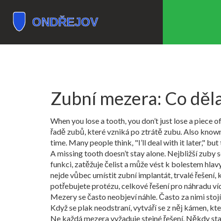
Zubní mezera: Co děla
When you lose a tooth, you don’t just lose a piece 
řadě zubů, které vzniká po ztrátě zubu
. Also know
time.
Many people think, "I’ll deal with it later," 
A missing tooth doesn’t stay alone. Nejbližší zuby
funkci, zatěžuje čelist a může vést k bolestem hla
nejde vůbec umístit
zubní implantát
,
trvalé řešení,
potřebujete
protézu
,
celkové řešení pro náhradu v
Mezery se často neobjeví náhle. Často za nimi stoj
Když se plak neodstraní, vytváří se z něj kámen, kt
Ne každá mezera vyžaduje stejné řešení. Někdy stačí