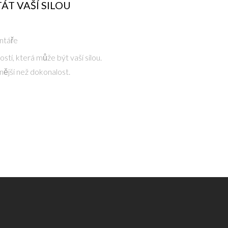
ÁT VAŠÍ SILOU
ntáře
stí, která může být vaší silou.
snější než dokonalost.