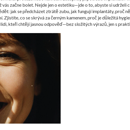
 vás začne bolet. Nejde jen o estetiku—jde o to, abyste si udrželi c
ědět: jak se předcházet ztrátě zubu, jak fungují implantáty, proč 
. Zjistíte, co se skrývá za černým kamenem, proč je důležitá hygie
idi, kteří chtějí jasnou odpověď—bez složitých výrazů, jen s prak