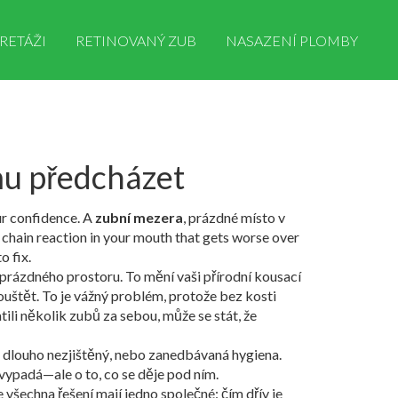
RETÁŽI
RETINOVANÝ ZUB
NASAZENÍ PLOMBY
omu předcházet
ur confidence. A
zubní mezera
,
prázdné místo v
 a chain reaction in your mouth that gets worse over
o fix.
prázdného prostoru. To mění vaši přírodní kousací
ouštět. To je vážný problém, protože bez kosti
atili několik zubů za sebou, může se stát, že
á dlouho nezjištěný
, nebo zanedbávaná hygiena.
 vypadá—ale o to, co se děje pod ním.
všechna řešení mají jedno společné: čím dřív je