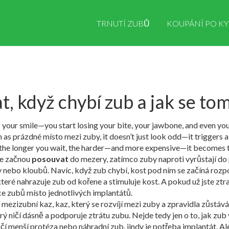
TRNUTÍ ZUBŮ
KOUPÁNÍ PO KY
t, když chybí zub a jak se t
of your smile—you start losing your bite, your jawbone, and even yo
n as
prázdné místo mezi zuby
, it doesn’t just look odd—it triggers
but the longer you wait, the harder—and more expensive—it becomes t
 se začnou
posouvat
do mezery, zatímco zuby naproti vyrůstají do 
vy nebo kloubů. Navíc, když zub chybí, kost pod ním se začíná rozp
 které nahrazuje zub od kořene a stimuluje kost
. A pokud už jste ztr
íce zubů
místo jednotlivých implantátů.
í
mezizubní kaz
,
kaz, který se rozvíjí mezi zuby a zpravidla zůstáv
erý ničí dásně a podporuje ztrátu zubu. Nejde tedy jen o to, jak zub
 menší protéza nebo náhradní zub, jindy je potřeba implantát. Ale 