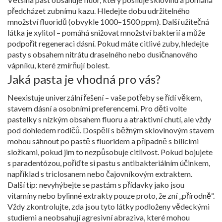
předcházet zubnímu kazu. Hledejte dobu udržitelného
množství fluoridů (obvykle 1000–1500 ppm). Další užitečná
látka je xylitol – pomáhá snižovat množství bakterií a může
podpořit regeneraci dásní. Pokud máte citlivé zuby, hledejte
pasty s obsahem nitrátu draselného nebo dusičnanového
vápníku, které zmírňují bolest.
Jaká pasta je vhodná pro vás?
Neexistuje univerzální řešení – vaše potřeby se řídí věkem,
stavem dásní a osobními preferencemi. Pro děti volte
pastelky s nízkým obsahem fluoru a atraktivní chutí, ale vždy
pod dohledem rodičů. Dospělí s běžným sklovinovým stavem
mohou sáhnout po pastě s fluoridem a případně s bílícími
složkami, pokud jim to nezpůsobuje citlivost. Pokud bojujete
s paradentózou, pořiďte si pastu s antibakteriálním účinkem,
například s triclosanem nebo čajovníkovým extraktem.
Další tip: nevyhýbejte se pastám s přídavky jako jsou
vitamíny nebo bylinné extrakty pouze proto, že zní „přírodně“.
Vždy zkontrolujte, zda jsou tyto látky podloženy vědeckými
studiemi a neobsahují agresivní abraziva, které mohou