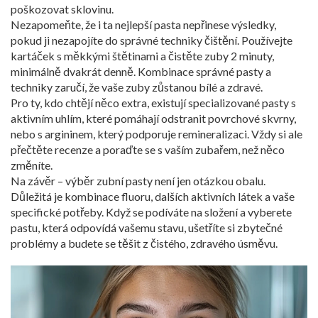
poškozovat sklovinu.
Nezapomeňte, že i ta nejlepší pasta nepřinese výsledky,
pokud ji nezapojíte do správné techniky čištění. Používejte
kartáček s měkkými štětinami a čistěte zuby 2 minuty,
minimálně dvakrát denně. Kombinace správné pasty a
techniky zaručí, že vaše zuby zůstanou bílé a zdravé.
Pro ty, kdo chtějí něco extra, existují specializované pasty s
aktivním uhlím, které pomáhají odstranit povrchové skvrny,
nebo s argininem, který podporuje remineralizaci. Vždy si ale
přečtěte recenze a poraďte se s vaším zubařem, než něco
změníte.
Na závěr – výběr zubní pasty není jen otázkou obalu.
Důležitá je kombinace fluoru, dalších aktivních látek a vaše
specifické potřeby. Když se podíváte na složení a vyberete
pastu, která odpovídá vašemu stavu, ušetříte si zbytečné
problémy a budete se těšit z čistého, zdravého úsměvu.