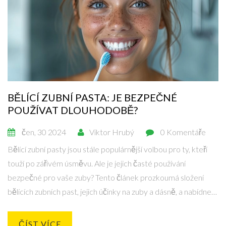
BĚLÍCÍ ZUBNÍ PASTA: JE BEZPEČNÉ
POUŽÍVAT DLOUHODOBĚ?
čen, 30 2024
Viktor Hrubý
0 Komentáře
Bělící zubní pasty jsou stále populárnější volbou pro ty, kteří
touží po zářivém úsměvu. Ale je jejich časté používání
bezpečné pro vaše zuby? Tento článek prozkoumá složení
bělících zubních past, jejich účinky na zuby a dásně, a nabídne
tipy na bezpečné bělení zubů.
ČÍST VÍCE