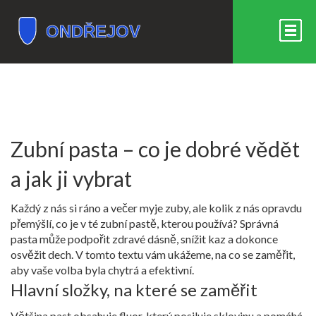
Zubní pasta – co je dobré vědět
a jak ji vybrat
Každý z nás si ráno a večer myje zuby, ale kolik z nás opravdu
přemýšlí, co je v té zubní pastě, kterou používá? Správná
pasta může podpořit zdravé dásně, snížit kaz a dokonce
osvěžit dech. V tomto textu vám ukážeme, na co se zaměřit,
aby vaše volba byla chytrá a efektivní.
Hlavní složky, na které se zaměřit
Většina past obsahuje fluor, který posiluje sklovinu a pomáhá