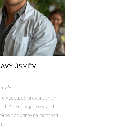
DRAVÝ ÚSMĚV
ntáře
ru v zubu, od preventivních
žitečné rady, jak se starat o
ilně se podíváme na možnosti
m.