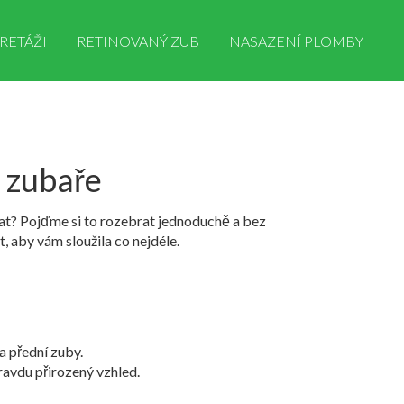
RETÁŽI
RETINOVANÝ ZUB
NASAZENÍ PLOMBY
 zubaře
vat? Pojďme si to rozebrat jednoduchě a bez
, aby vám sloužila co nejdéle.
a přední zuby.
ravdu přirozený vzhled.