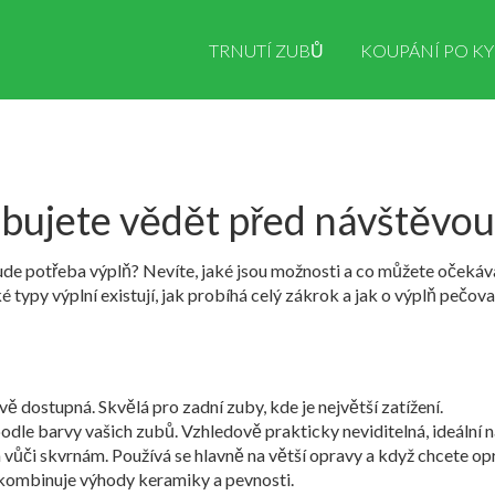
TRNUTÍ ZUBŮ
KOUPÁNÍ PO KY
ebujete vědět před návštěvou
bude potřeba výplň? Nevíte, jaké jsou možnosti a co můžete očeká
 typy výplní existují, jak probíhá celý zákrok a jak o výplň pečovat
vě dostupná. Skvělá pro zadní zuby, kde je největší zatížení.
 podle barvy vašich zubů. Vzhledově prakticky neviditelná, ideální n
 vůči skvrnám. Používá se hlavně na větší opravy a když chcete op
, kombinuje výhody keramiky a pevnosti.