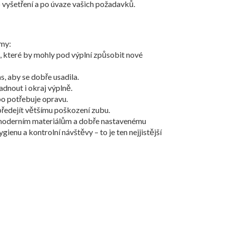
o vyšetření a po úvaze vašich požadavků.
émy:
a, které by mohly pod výplní způsobit nové
, aby se dobře usadila.
dnout i okraj výplně.
ebo potřebuje opravu.
předejít většímu poškození zubu.
ky moderním materiálům a dobře nastavenému
enu a kontrolní návštěvy – to je ten nejjistější