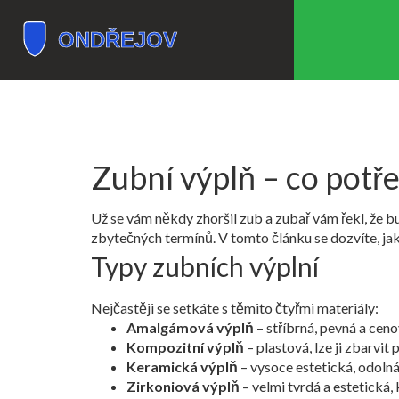
Zubní výplň – co potř
Už se vám někdy zhoršil zub a zubař vám řekl, že 
zbytečných termínů. V tomto článku se dozvíte, jaké
Typy zubních výplní
Nejčastěji se setkáte s těmito čtyřmi materiály:
Amalgámová výplň
– stříbrná, pevná a ceno
Kompozitní výplň
– plastová, lze ji zbarvit
Keramická výplň
– vysoce estetická, odolná
Zirkoniová výplň
– velmi tvrdá a estetická