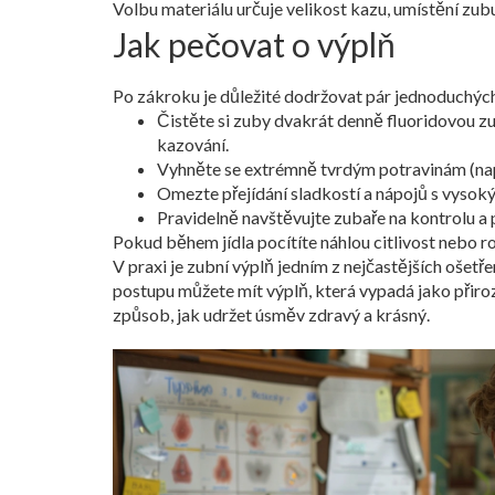
Volbu materiálu určuje velikost kazu, umístění zub
Jak pečovat o výplň
Po zákroku je důležité dodržovat pár jednoduchých 
Čistěte si zuby dvakrát denně fluoridovou zu
kazování.
Vyhněte se extrémně tvrdým potravinám (např.
Omezte přejídání sladkostí a nápojů s vysok
Pravidelně navštěvujte zubaře na kontrolu a p
Pokud během jídla pocítíte náhlou citlivost nebo 
V praxi je zubní výplň jedním z nejčastějších oše
postupu můžete mít výplň, která vypadá jako přiroze
způsob, jak udržet úsměv zdravý a krásný.