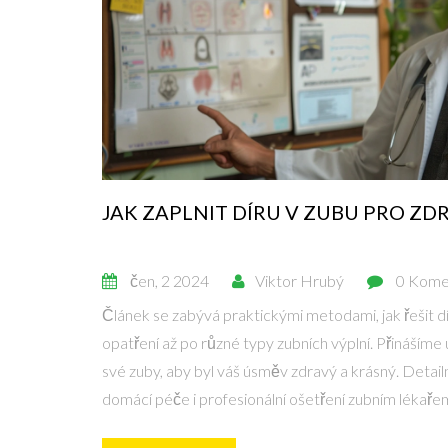
JAK ZAPLNIT DÍRU V ZUBU PRO Z
čen, 2 2024
Viktor Hrubý
0 Kome
Článek se zabývá praktickými metodami, jak řešit dí
opatření až po různé typy zubních výplní. Přinášíme u
své zuby, aby byl váš úsměv zdravý a krásný. Deta
domácí péče i profesionální ošetření zubním lékaře