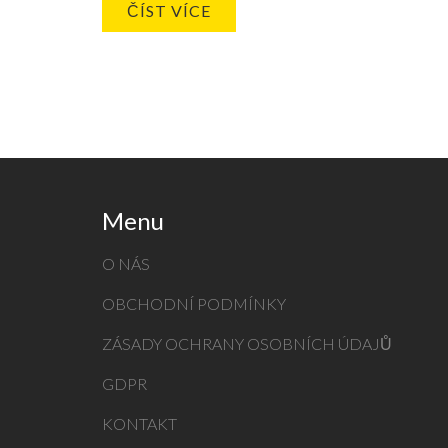
ČÍST VÍCE
Menu
O NÁS
OBCHODNÍ PODMÍNKY
ZÁSADY OCHRANY OSOBNÍCH ÚDAJŮ
GDPR
KONTAKT