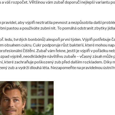
u a váš rozpočet. Většinou vám zubař doporučí nejlepší variantu p
pravidel, aby výplň neztratila pevnost a nezpůsobila další probl
bní pastou a používáte zubní nit. To pomáhá odstranit zbytky jídl
 ledu, tvrdých bonbónů) alespoň první týden. Výplň potřebuje čas
ým obsahem cukru. Cukr podporuje růst bakterií, které mohou napa
rofesionální čištění. Zubař vám řekne, jestli je výplň v pořádku n
rozpad výplně, neodkládejte návštěvu zubaře – včasný zásah může 
tření, které zachraňuje poškozený zub před dalším rozkladem. Dí
ný zub a vydrží dlouhá léta. Nezapomeňte na pravidelnou ústní hygi