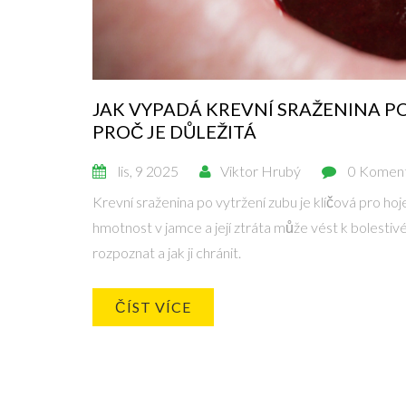
JAK VYPADÁ KREVNÍ SRAŽENINA P
PROČ JE DŮLEŽITÁ
lis, 9 2025
Viktor Hrubý
0 Komen
Krevní sraženina po vytržení zubu je klíčová pro ho
hmotnost v jamce a její ztráta může vést k bolestivé 
rozpoznat a jak ji chránit.
ČÍST VÍCE