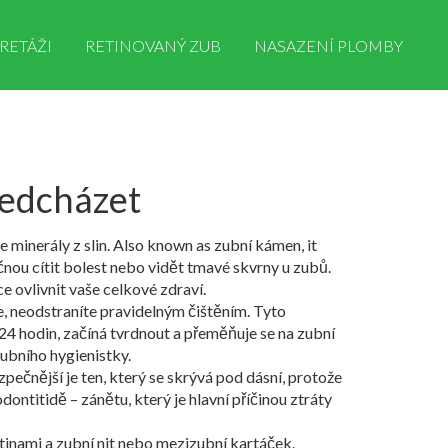
RETÁŽI
RETINOVANÝ ZUB
NASAZENÍ PLOMBY
předcházet
 minerály z slin
. Also known as
zubní kámen
, it
čnou cítit bolest nebo vidět tmavé skvrny u zubů.
e ovlivnit vaše celkové zdraví.
e
, neodstraníte pravidelným čištěním. Tyto
ž 24 hodin, začíná tvrdnout a přeměňuje se na zubní
zubního hygienistky.
ezpečnější je ten, který se skrývá
pod dásní
,
protože
dontitidě – zánětu, který je hlavní příčinou ztráty
ětinami a zubní nit nebo mezizubní kartáček.