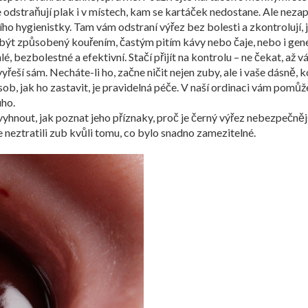
 odstraňují plak i v místech, kam se kartáček nedostane. Ale neza
ho hygienistky. Tam vám odstraní výřez bez bolesti a zkontrolují, 
být způsobený kouřením, častým pitím kávy nebo čaje, nebo i genet
 bezbolestné a efektivní. Stačí přijít na kontrolu – ne čekat, až vá
eší sám. Necháte-li ho, začne ničit nejen zuby, ale i vaše dásně, 
sob, jak ho zastavit, je pravidelná péče. V naší ordinaci vám pomůžem
uho.
 vyhnout, jak poznat jeho příznaky, proč je černý výřez nebezpečněj
 neztratili zub kvůli tomu, co bylo snadno zamezitelné.