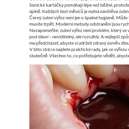
Sonické kartáčky pomáhají lépe než běžné, protože
úplně. Každých šest měsíců je nutná návštěva zubní
Černý zubní výřez není jen o špatné hygieně. Může 
musíte trpět. Moderní metody odstranění jsou rychlé,
Nezapomeňte: zubní výřez není problém, který se vyř
pod dásní – neviditelný, ale rozsáhlý. A nejlepší způ
mu předcházet, abyste si udrželi zdravý úsměv dlo
V této sbírce najdete praktické rady, jak se výřezu
skutečně. Všechno to, co potřebujete vědět, abyste