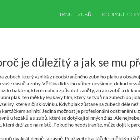
TRNUTÍ ZUBŮ
KOUPÁNÍ PO KY
 proč je důležitý a jak se mu 
 na zubech, který vzniká z neodstraněného zubního plaku a obsahuje
o vaše dásně a zuby
.
Většina lidí si ho vůbec nevšimne, dokud neza
 hnízdo bakterií, které mohou způsobit záněty, ztrátu zubů a dokonc
zubní plak
,
ten měkký lepkavý film, který se tvoří na zubech po jídl
 kyseliny, které ničí sklovinku. Když plak zůstane na zubech déle ne
e kartáčkem ani nití. Jediná možnost je profesionální odstranění u 
lavně u řezáků a u zubů, které se dotýkají slinných žláz. Ale nejneb
, která drží zub na místě. Pokud ho neodstraníte, může dojít k paro
 alespoň dvakrát denně, správně. Používejte kartáček s měkkými št