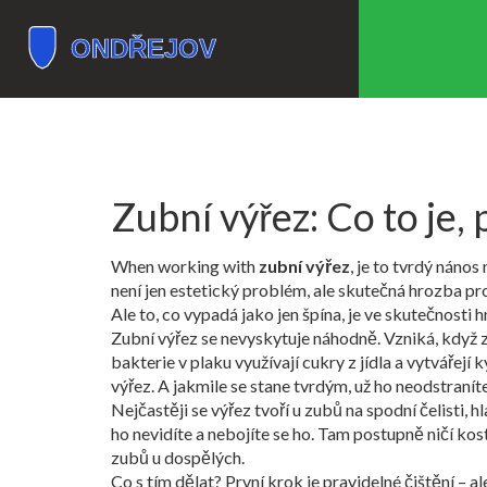
Zubní výřez: Co to je,
When working with
zubní výřez
,
je to tvrdý nános
není jen estetický problém, ale skutečná hrozba pr
Ale to, co vypadá jako jen špína, je ve skutečnosti
Zubní výřez se nevyskytuje náhodně. Vzniká, když
bakterie v plaku využívají cukry z jídla a vytvářejí
výřez. A jakmile se stane tvrdým, už ho neodstranít
Nejčastěji se výřez tvoří u zubů na spodní čelisti, h
ho nevidíte a nebojíte se ho
. Tam postupně ničí kost
zubů u dospělých.
Co s tím dělat? První krok je pravidelné čištění –