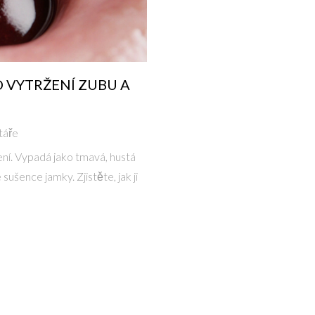
O VYTRŽENÍ ZUBU A
táře
jení. Vypadá jako tmavá, hustá
sušence jamky. Zjistěte, jak ji