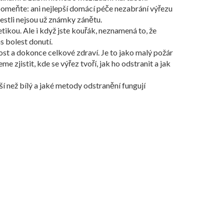
pomeňte: ani nejlepší domácí péče nezabrání výřezu
jestli nejsou už známky zánětu.
ikou. Ale i když jste kouřák, neznamená to, že
s bolest donutí.
kost a dokonce celkové zdraví. Je to jako malý požár
e zjistit, kde se výřez tvoří, jak ho odstranit a jak
ší než bílý a jaké metody odstranění fungují