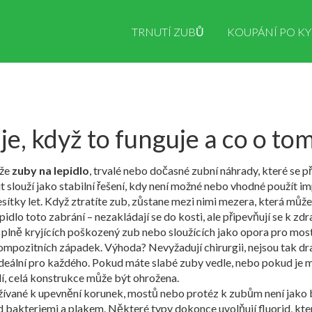
TRNUTÍ ZUBŮ
KOUPÁNÍ PO KY
je, když to funguje a co o tom
ůže
zuby na lepidlo
,
trvalé nebo dočasné zubní náhrady, které se 
 it slouží jako stabilní řešení, kdy není možné nebo vhodné použít im
 desítky let. Když ztratíte zub, zůstane mezi nimi mezera, která m
dlo toto zabrání – nezakládají se do kosti, ale připevňují se k z
,
plně kryjících poškozený zub nebo sloužících jako opora pro mos
kompozitních západek
. Výhoda? Nevyžadují chirurgii, nejsou tak dra
deální pro každého. Pokud máte slabé zuby vedle, nebo pokud je m
, celá konstrukce může být ohrožena.
oužívané k upevnění korunek, mostů nebo protéz k zubům
není jako 
ed bakteriemi a plakem. Některé typy dokonce uvolňují fluorid, kte