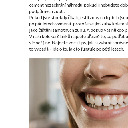
cement nezachrání náhradu, pokud ji nebudete dobře
podpůrných zubů.
Pokud jste si někdy říkali, jestli zuby na lepidlo jso
po pár letech vyměnit, protože se jim zuby kolem zh
jako čištění samotných zubů. A pokud vás někdo přesv
V naší kolekci článků najdete přesně to, co potřebuj
víc než jiné. Najdete zde i tipy, jak si vybrat sprá
to vypadá – jde o to, jak to funguje po pěti letech.