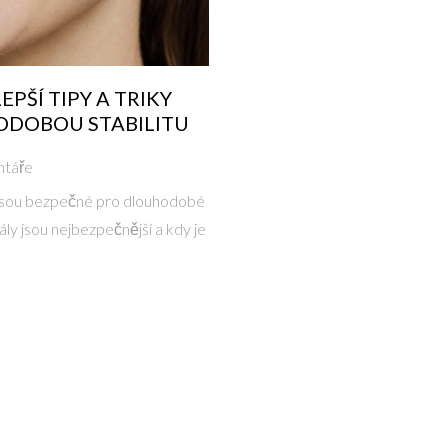
PŠÍ TIPY A TRIKY
ODOBOU STABILITU
ntáře
ejsou bezpečné pro dlouhodobé
iály jsou nejbezpečnější a kdy je