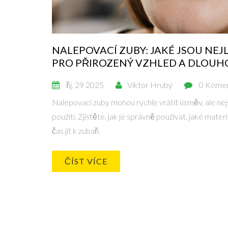
NALEPOVACÍ ZUBY: JAKÉ JSOU NEJLE
PRO PŘIROZENÝ VZHLED A DLOUH
říj, 29 2025
Viktor Hrubý
0 Kome
Nalepovací zuby mohou rychle vrátit úsměv, ale n
použití. Zjistěte, jak je správně používat, jaké mater
čas jít k zubaři.
ČÍST VÍCE