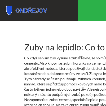
Zuby na lepidlo: Co to 
Co když se vám zub vysune a zubař řekne, že ho m
cementu
. Also known as
zubní korunky na cement
,
ale efektivní metoda, kterou používají dentisti už
kousáním nebo dokonce změny ve tváři. Zuby na lepi
Tyto náhrady se často používají u
zubních korunek
náhrad, které se přidržují pomocí kovových nebo 
často během jedné nebo dvou návštěv. Ale nejsou i
některý z těchto podpůrných zubů později poškodí
Nezapomeňte:
zubní cement
,
speciální lepidlo p
který nejen spojuje, ale také chrání zubní tkáně př