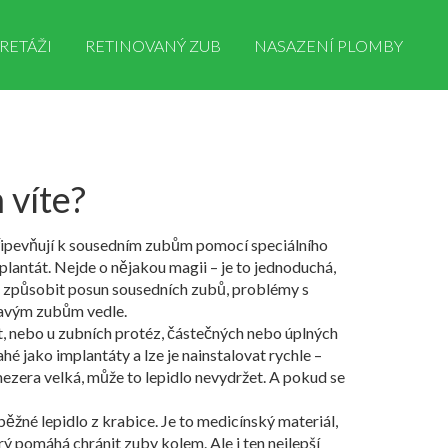
RETÁŽI
RETINOVANÝ ZUB
NASAZENÍ PLOMBY
 víte?
připevňují k sousedním zubům pomocí speciálního
plantát.
Nejde o nějakou magii – je to jednoduchá,
ůže způsobit posun sousedních zubů, problémy s
dravým zubům vedle.
t
, nebo u
zubních protéz
,
částečných nebo úplných
hé jako implantáty a lze je nainstalovat rychle –
ezera velká, může to lepidlo nevydržet. A pokud se
běžné lepidlo z krabice. Je to medicínský materiál,
rý pomáhá chránit zuby kolem. Ale i ten nejlepší