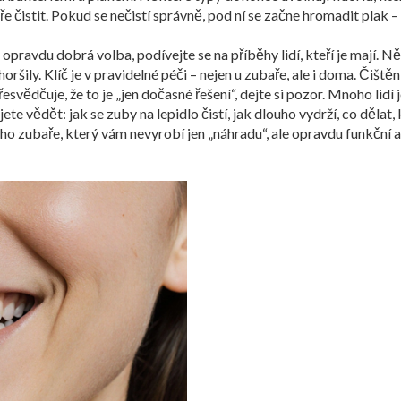
 čistit. Pokud se nečistí správně, pod ní se začne hromadit plak –
u opravdu dobrá volba, podívejte se na příběhy lidí, kteří je mají. Ně
oršily. Klíč je v pravidelné péči – nejen u zubaře, ale i doma. Čišt
ědčuje, že to je „jen dočasné řešení“, dejte si pozor. Mnoho lidí je
ete vědět: jak se zuby na lepidlo čistí, jak dlouho vydrží, co dělat
vného zubaře, který vám nevyrobí jen „náhradu“, ale opravdu funkční 