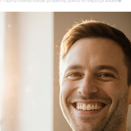
y - fazety mohou odhalit problémy, pokud se nečistí pravidelně.