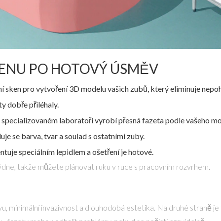
KENU PO HOTOVÝ ÚSMĚV
ní sken
pro vytvoření 3D modelu vašich zubů, který eliminuje nepoh
y dobře přiléhaly.
e specializovaném laboratoři vyrobí přesná fazeta podle vašeho mo
je se barva, tvar a soulad s ostatními zuby.
tuje speciálním lepidlem a ošetření je hotové.
dne, takže můžete plánovat ruku v ruce s pracovním rozvrhem.
, minimální invazivnost a dlouhodobá estetika. Na druhé straně je 