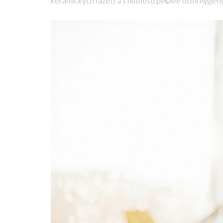
keramických fazet) a s nutností pečlivé ústní hygien