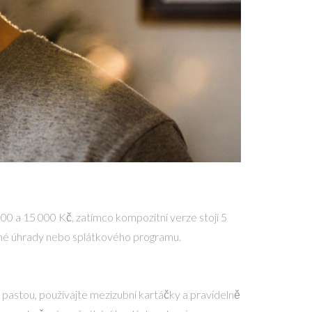
000 a 15 000 Kč, zatímco kompozitní verze stojí 5
čné úhrady nebo splátkového programu.
u pastou, používajte mezizubní kartáčky a pravidelně