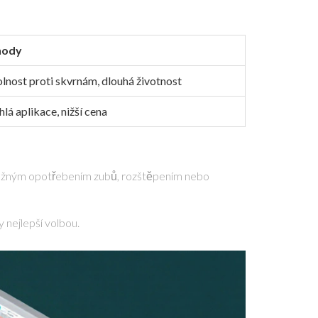
hody
lnost proti skvrnám, dlouhá životnost
lá aplikace, nižší cena
te vážným opotřebením zubů, rozštěpením nebo
 nejlepší volbou.