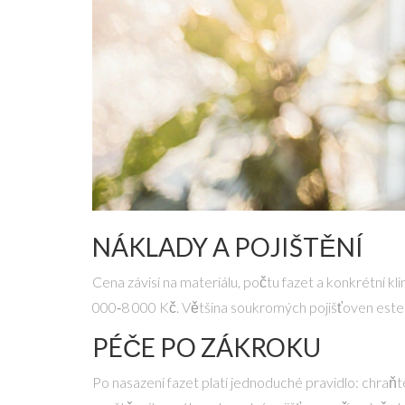
NÁKLADY A POJIŠTĚNÍ
Cena závisí na materiálu, počtu fazet a konkrétní 
000‑8 000 Kč. Většina soukromých pojišťoven este
PÉČE PO ZÁKROKU
Po nasazení fazet platí jednoduché pravidlo: chraňt