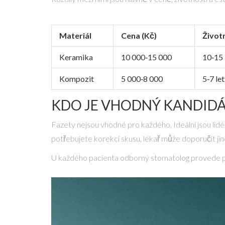
Materiál
Cena (Kč)
Život
Keramika
10 000‑15 000
10‑15 
Kompozit
5 000‑8 000
5‑7 let
KDO JE VHODNÝ KANDIDÁ
Fazety nejsou vhodné pro každého. Ideální jsou lid
potřebujete korekci skusu, lékař může doporučit jin
U každého pacienta
odborný stomatolog
provede po