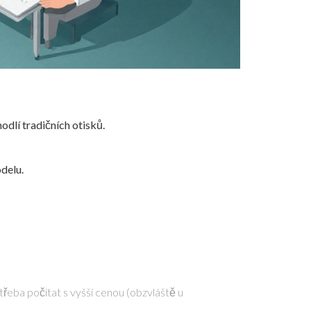
odlí tradičních otisků.
delu.
třeba počítat s vyšší cenou (obzvláště u