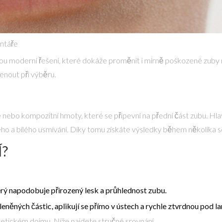
ntáře
ou moderní řešení, které dokáže proměnit i mírně poškozené zuby na
enout při výběru.
 nebo kompozitní hmoty, které se připevní na přední část zubu.
Hla
o a bílého usmívání.
Díky tomu získáte výsledky během několika se
Í?
erý napodobuje přirozený lesk a průhlednost zubu.
kleněných částic, aplikují se přímo v ústech a rychle ztvrdnou pod l
estetickém dojmu. Níže najdete stručné srovnání.