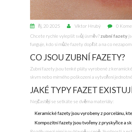
říj, 20 2025
Viktor Hrubý
0 Kome
Chcete rychle vylepšit svůj úsměv?
zubní fazety
js
funguje, kdo si může fazety dopřát a na co nezapom
CO JSOU ZUBNÍ FAZETY?
Zubní fazety
jsou tenké pláty vyrobené z keramické
skvrn nebo mírného poškození a vytvoření jednotnéh
JAKÉ TYPY FAZET EXISTUJ
Nejčastěji se setkáte se dvěma materiály:
Keramické fazety
jsou vyrobeny z porcelánu, kt
Kompozitní fazety
jsou tvořeny z pryskyřice a s
Rozdíly mezi nimi jsou hlavně v ceně, životnosti a 