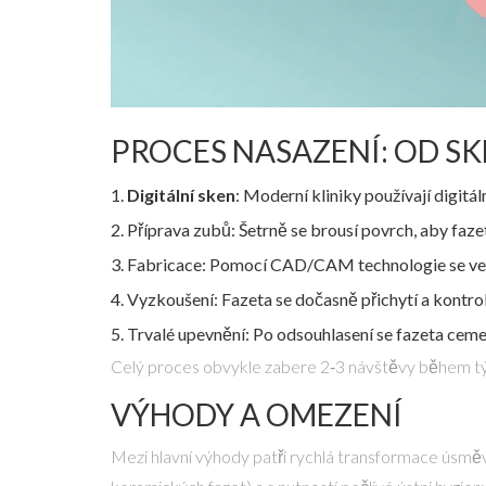
PROCES NASAZENÍ: OD S
Digitální sken
: Moderní kliniky používají
digitál
Příprava zubů: Šetrně se brousí povrch, aby fazet
Fabricace: Pomocí
CAD/CAM technologie
se v
Vyzkoušení: Fazeta se dočasně přichytí a kontrolu
Trvalé upevnění: Po odsouhlasení se fazeta cemen
Celý proces obvykle zabere 2‑3 návštěvy během tý
VÝHODY A OMEZENÍ
Mezi hlavní výhody patří rychlá transformace úsměvu