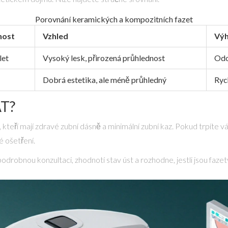
Porovnání keramických a kompozitních fazet
nost
Vzhled
Vý
let
Vysoký lesk, přirozená průhlednost
Odo
Dobrá estetika, ale méně průhledný
Rych
T?
é, kteří mají zdravé zubní dásně a minimální zubní kaz. Pokud trpí
é ošetření.
drobnou konzultaci, zhodnotí stav úst a rozhodne, jestli jsou fazety