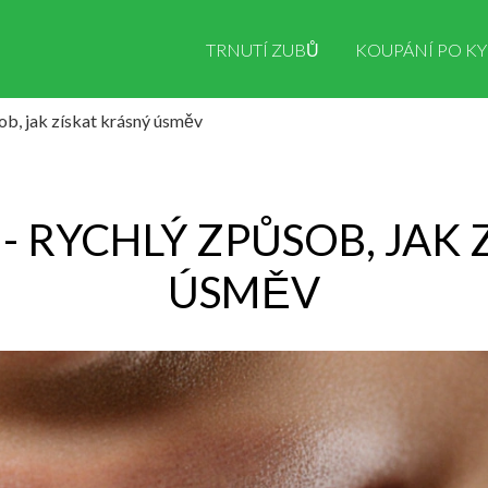
TRNUTÍ ZUBŮ
KOUPÁNÍ PO KY
sob, jak získat krásný úsměv
- RYCHLÝ ZPŮSOB, JAK
ÚSMĚV