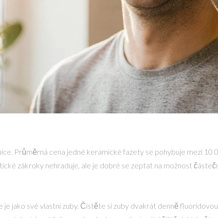
klinice. Průměrná cena jedné keramické fazety se pohybuje mezi 10 
tické zákroky nehraduje, ale je dobré se zeptat na možnost částe
e je jako své vlastní zuby. Čistěte si zuby dvakrát denně fluoridovo