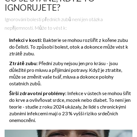
IGNORUJETE?
Ignorování bolesti předních zubů není jen otázka
nepříjemnosti. Může to vést k:
Infekci v kosti:
Bakterie se mohou rozšířit z kořene zubu
do čelisti. To způsobí bolest, otok a dokonce může vést k
ztrátě zubu.
Ztrátě zubu:
Přední zuby nejsou jen pro krásu - jsou
důležité pro mluvu a přijímání potravy. Když je ztratíte,
může se změnit vaše tvář, mluva a dokonce polohy
ostatních zubů.
Širší zdravotní problémy:
Infekce v ústech se mohou šířit
do krve a ovlivňovat srdce, mozek nebo diabet. To není jen
teorie - studie z roku 2024 ukázaly, že lidé s chronickými
zubními infekcemi mají o 23 % vyšší riziko srdečních
onemocnění.