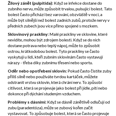
Žilový zánět (pulpitida):
Když se infekce dostane do
zubního nervu, může způsobit trvalou, pulsující bolest. Tato
bolest často přichází bez varování, obzvláště v noci, a
může být silnější než bolest zadních zubů, protože nervy v
předních zubech jsou více přímo spojené s mozkem.
Sklovinový praskliny:
Malé praskliny ve sklovine, které
nevidíte, mohou být zdrojem bolesti. Když se do nich
dostane potrava nebo teplý nápoj, může to způsobit
ostrou, krátkodobou bolest. Tyto praskliny se často
vyskytují u lidí, kteří zubním sklovinám často vystavují
nárazy - třeba díky zubnímu třesení nebo sportu.
Oděr nebo opotřebení sklovin:
Pokud často čistíte zuby
příliš silně nebo používáte tvrdou kartáček, můžete
odstranit vrstvu sklovin, která chrání nerv. To způsobí
citlivost, která se projevuje jako bolest při jídle, pítí nebo
dokonce při dýchání studeným vzduchem.
Problémy s dásními:
Když se dásně zánětlivě odlučují od
zubu (paradentóza), může se zubový kořen začít
vystavovat. To způsobuje bolest, která se často projevuje