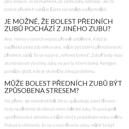
jako izolace. To neznamená, že zadní zuby nebolejí - ale že
bolest předních zubů je často výraznější a příjemnější.
JE MOŽNÉ, ŽE BOLEST PŘEDNÍCH
ZUBŮ POCHÁZÍ Z JINÉHO ZUBU?
Ano. Nervy v ústech nejsou přesně oddělené. Když je
například zadní zub infikovaný, může být bolest přenášena do
předních zubů. To se nazývá „reflexní bolest“. Zubař tedy musí
zkontrolovat všechny zuby, ne jen ty, které bolejí. Rentgen
pomůže zjistit, kde je skutečný zdroj problému.
MŮŽE BOLEST PŘEDNÍCH ZUBŮ BÝT
ZPŮSOBENA STRESEM?
Ne přímo, ale neindirektně. Stres způsobuje zubní třesení -
tedy nevědomé škrábnutí nebo štěkání zuby. To postupně
opotřebovává sklovinu a může vést k prasklinám nebo oděru.
Pokud si všimnete, že se v noci třesete zuby, může to být