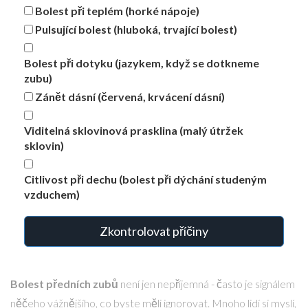
Bolest při teplém (horké nápoje)
Pulsující bolest (hluboká, trvající bolest)
Bolest při dotyku (jazykem, když se dotkneme
zubu)
Zánět dásní (červená, krvácení dásní)
Viditelná sklovinová prasklina (malý útržek
sklovin)
Citlivost při dechu (bolest při dýchání studeným
vzduchem)
Zkontrolovat příčiny
Bolest předních zubů
není jen nepříjemná - často je signálem
něčeho vážnějšího, co byste měli ignorovat. Mnoho lidí si myslí,