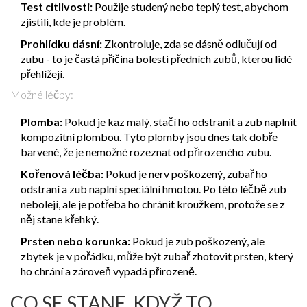
Test citlivosti:
Použije studený nebo teplý test, abychom
zjistili, kde je problém.
Prohlídku dásní:
Zkontroluje, zda se dásně odlučují od
zubu - to je častá příčina bolesti předních zubů, kterou lidé
přehlížejí.
Možné léčby:
Plomba:
Pokud je kaz malý, stačí ho odstranit a zub naplnit
kompozitní plombou. Tyto plomby jsou dnes tak dobře
barvené, že je nemožné rozeznat od přirozeného zubu.
Kořenová léčba:
Pokud je nerv poškozený, zubař ho
odstraní a zub naplní speciální hmotou. Po této léčbě zub
nebolejí, ale je potřeba ho chránit kroužkem, protože se z
něj stane křehký.
Prsten nebo korunka:
Pokud je zub poškozený, ale
zbytek je v pořádku, může být zubař zhotovit prsten, který
ho chrání a zároveň vypadá přirozeně.
CO SE STANE, KDYŽ TO