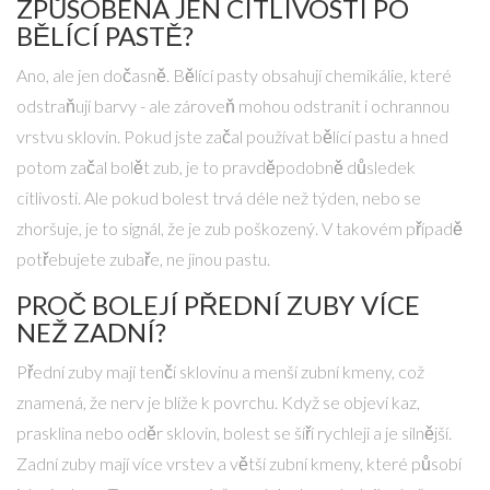
ZPŮSOBENA JEN CITLIVOSTÍ PO
BĚLÍCÍ PASTĚ?
Ano, ale jen dočasně. Bělící pasty obsahují chemikálie, které
odstraňují barvy - ale zároveň mohou odstranit i ochrannou
vrstvu sklovin. Pokud jste začal používat bělící pastu a hned
potom začal bolět zub, je to pravděpodobně důsledek
citlivosti. Ale pokud bolest trvá déle než týden, nebo se
zhoršuje, je to signál, že je zub poškozený. V takovém případě
potřebujete zubaře, ne jinou pastu.
PROČ BOLEJÍ PŘEDNÍ ZUBY VÍCE
NEŽ ZADNÍ?
Přední zuby mají tenčí sklovinu a menší zubní kmeny, což
znamená, že nerv je blíže k povrchu. Když se objeví kaz,
prasklina nebo oděr sklovin, bolest se šíří rychleji a je silnější.
Zadní zuby mají více vrstev a větší zubní kmeny, které působí