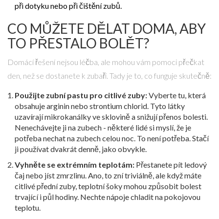
při dotyku nebo při čištění zubů.
CO MŮŽETE DĚLAT DOMA, ABY
TO PŘESTALO BOLĚT?
Domácí řešení nejsou léčba, ale mohou vám pomoci přečkat
den, než se dostanete k zubaři. Tady je to, co funguje skutečně:
Použijte zubní pastu pro citlivé zuby:
Vyberte tu, která
obsahuje arginin nebo strontium chlorid. Tyto látky
uzavírají mikrokanálky ve sklovině a snižují přenos bolesti.
Nenechávejte ji na zubech - některé lidé si myslí, že je
potřeba nechat na zubech celou noc. To není potřeba. Stačí
ji používat dvakrát denně, jako obvykle.
Vyhněte se extrémním teplotám:
Přestanete pít ledový
čaj nebo jíst zmrzlinu. Ano, to zní triviálně, ale když máte
citlivé přední zuby, teplotní šoky mohou způsobit bolest
trvající i půl hodiny. Nechte nápoje chladit na pokojovou
teplotu.