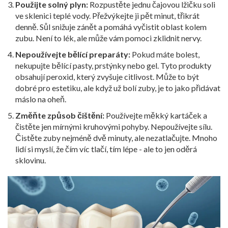
Použijte solný plyn:
Rozpustěte jednu čajovou lžičku soli
ve sklenici teplé vody. Přežvýkejte ji pět minut, třikrát
denně. Sůl snižuje zánět a pomáhá vyčistit oblast kolem
zubu. Není to lék, ale může vám pomoci zklidnit nervy.
Nepoužívejte bělící preparáty:
Pokud máte bolest,
nekupujte bělící pasty, prstýnky nebo gel. Tyto produkty
obsahují peroxid, který zvyšuje citlivost. Může to být
dobré pro estetiku, ale když už bolí zuby, je to jako přidávat
máslo na oheň.
Změňte způsob čištění:
Používejte měkký kartáček a
čistěte jen mírnými kruhovými pohyby. Nepoužívejte sílu.
Čistěte zuby nejméně dvě minuty, ale nezatlačujte. Mnoho
lidí si myslí, že čím víc tlačí, tím lépe - ale to jen oděrá
sklovinu.