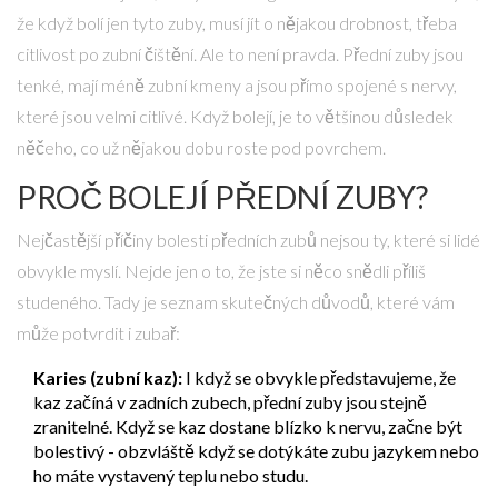
že když bolí jen tyto zuby, musí jít o nějakou drobnost, třeba
citlivost po zubní čištění. Ale to není pravda. Přední zuby jsou
tenké, mají méně zubní kmeny a jsou přímo spojené s nervy,
které jsou velmi citlivé. Když bolejí, je to většinou důsledek
něčeho, co už nějakou dobu roste pod povrchem.
PROČ BOLEJÍ PŘEDNÍ ZUBY?
Nejčastější příčiny bolesti předních zubů nejsou ty, které si lidé
obvykle myslí. Nejde jen o to, že jste si něco snědli příliš
studeného. Tady je seznam skutečných důvodů, které vám
může potvrdit i zubař:
Karies (zubní kaz):
I když se obvykle představujeme, že
kaz začíná v zadních zubech, přední zuby jsou stejně
zranitelné. Když se kaz dostane blízko k nervu, začne být
bolestivý - obzvláště když se dotýkáte zubu jazykem nebo
ho máte vystavený teplu nebo studu.