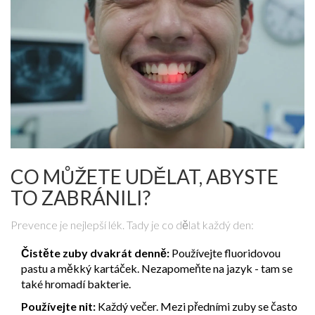
CO MŮŽETE UDĚLAT, ABYSTE
TO ZABRÁNILI?
Prevence je nejlepší lék. Tady je co dělat každý den:
Čistěte zuby dvakrát denně:
Používejte fluoridovou
pastu a měkký kartáček. Nezapomeňte na jazyk - tam se
také hromadí bakterie.
Používejte nit:
Každý večer. Mezi předními zuby se často