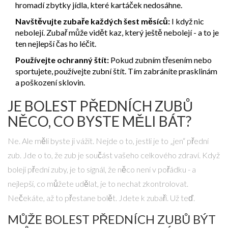
hromadí zbytky jídla, které kartáček nedosáhne.
Navštěvujte zubaře každých šest měsíců:
I když nic
nebolejí. Zubař může vidět kaz, který ještě nebolejí - a to je
ten nejlepší čas ho léčit.
Používejte ochranný štít:
Pokud zubním třesením nebo
sportujete, používejte zubní štít. Tím zabráníte prasklinám
a poškození sklovin.
JE BOLEST PŘEDNÍCH ZUBŮ
NĚCO, CO BYSTE MĚLI BÁT?
Ne. Ale měli byste ji vážit. Nejde o to, jestli je to „jen“ přední
zub. Jde o to, že zub je součást vašeho celkového zdraví. Když
bolejí přední zuby, je to signál, že něco není v pořádku - a
nejlepší, co můžete udělat, je to nechat zkontrolovat.
Nečekáte, až to přestane bolět. Jdete k zubaři. Už teď.
MŮŽE BOLEST PŘEDNÍCH ZUBŮ BÝT