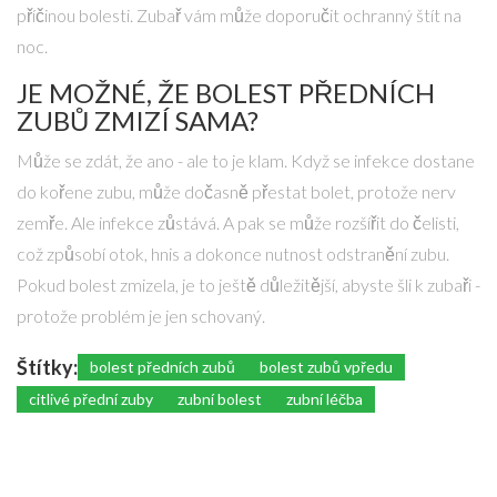
příčinou bolesti. Zubař vám může doporučit ochranný štít na
noc.
JE MOŽNÉ, ŽE BOLEST PŘEDNÍCH
ZUBŮ ZMIZÍ SAMA?
Může se zdát, že ano - ale to je klam. Když se infekce dostane
do kořene zubu, může dočasně přestat bolet, protože nerv
zemře. Ale infekce zůstává. A pak se může rozšířit do čelisti,
což způsobí otok, hnis a dokonce nutnost odstranění zubu.
Pokud bolest zmizela, je to ještě důležitější, abyste šli k zubaři -
protože problém je jen schovaný.
Štítky:
bolest předních zubů
bolest zubů vpředu
citlivé přední zuby
zubní bolest
zubní léčba