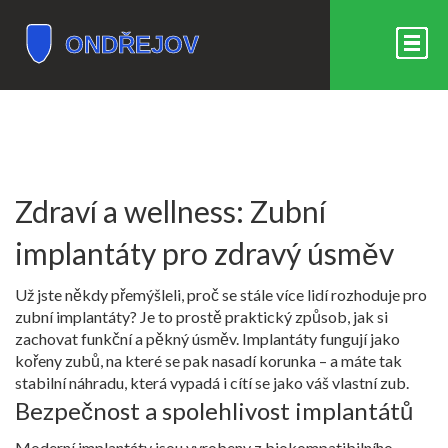
Zdraví a wellness: Zubní
implantáty pro zdravý úsměv
Už jste někdy přemýšleli, proč se stále více lidí rozhoduje pro
zubní implantáty? Je to prostě praktický způsob, jak si
zachovat funkční a pěkný úsměv. Implantáty fungují jako
kořeny zubů, na které se pak nasadí korunka – a máte tak
stabilní náhradu, která vypadá i cítí se jako váš vlastní zub.
Bezpečnost a spolehlivost implantátů
Moderní implantáty jsou vyrobeny z biokompatibilního