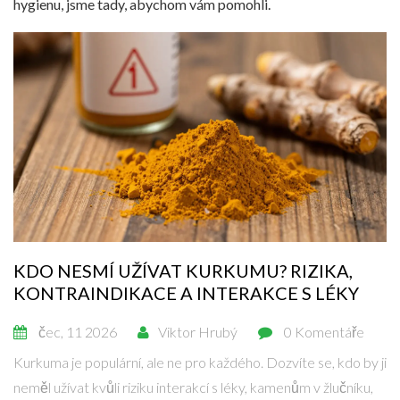
hygienu, jsme tady, abychom vám pomohli.
KDO NESMÍ UŽÍVAT KURKUMU? RIZIKA,
KONTRAINDIKACE A INTERAKCE S LÉKY
čec, 11 2026
Viktor Hrubý
0 Komentáře
Kurkuma je populární, ale ne pro každého. Dozvíte se, kdo by ji
neměl užívat kvůli riziku interakcí s léky, kamenům v žlučníku,