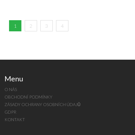
1
2
3
4
Menu
O NÁS
OBCHODNÍ PODMÍNKY
ZÁSADY OCHRANY OSOBNÍCH ÚDAJŮ
GDPR
KONTAKT