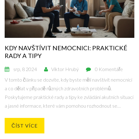
KDY NAVŠTÍVIT NEMOCNICI: PRAKTICKÉ
RADY A TIPY
srp, 8 2024
Viktor Hrubý
0 Komentáře
V tomto článku se dozvíte, kdy byste měli navštívit nemocnici
a co dělat v případě různých zdravotních problémů.
Poskytujeme praktické rady a tipy ke zvládání akutních situací
a jasné informace, které vám pomohou rozhodnout se
správně.
ČÍST VÍCE