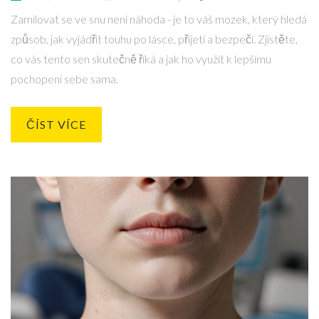
Zamilovat se ve snu není náhoda - je to váš mozek, který hledá
způsob, jak vyjádřit touhu po lásce, přijetí a bezpečí. Zjistěte,
co vás tento sen skutečně říká a jak ho využít k lepšímu
pochopení sebe sama.
ČÍST VÍCE