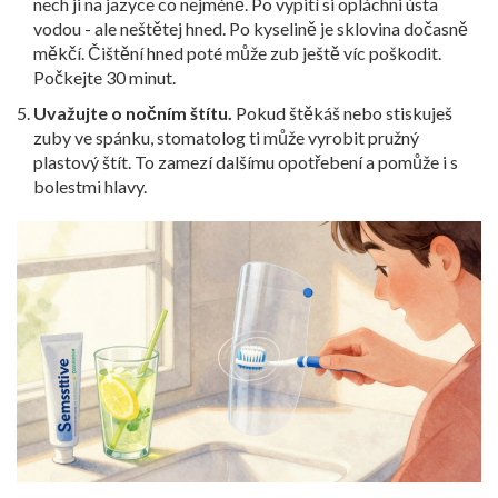
nech ji na jazyce co nejméně. Po vypití si opláchni ústa
vodou - ale neštětej hned. Po kyselině je sklovina dočasně
měkčí. Čištění hned poté může zub ještě víc poškodit.
Počkejte 30 minut.
Uvažujte o nočním štítu.
Pokud štěkáš nebo stiskuješ
zuby ve spánku, stomatolog ti může vyrobit pružný
plastový štít. To zamezí dalšímu opotřebení a pomůže i s
bolestmi hlavy.