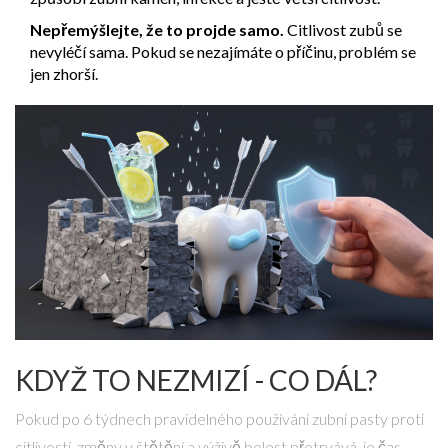
Nepřemýšlejte, že to projde samo.
Citlivost zubů se
nevyléčí sama. Pokud se nezajímáte o příčinu, problém se
jen zhorší.
KDYŽ TO NEZMIZÍ - CO DÁL?
Pokud po 6 týdnech pravidelného používání zubní pasty proti
citlivosti, změny v štětění a výživě bolest přetrvává, je čas