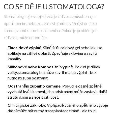
CO SE DĚJE U STOMATOLOGA?
Stomatolog nejprve zjistí, zda je citlivost způsobena jen
opotřebením, nebo zda za ní stojí něco vážnějšího - jako
kámen, zubní kaz nebo zlomenina. Pokud je problém jen
citlivost, může doporučit:
Fluoridové výplně.
Silnější fluoridový gel nebo laku se
aplikuje na citlivé oblasti. Zpevňuje sklovinu a zavírá
kanálky.
Silikonové nebo kompozitní výplně.
Pokud je důlek
velký, stomatolog ho může zavřít malou výplní - bez
nutnosti zubu odstranit.
Odstranění zubního kamene.
Pokud je dásně zpětně
vyvinutá kvůli kameni, jeho odstranění může zastavit další
ztrátu dásní a zlepšit citlivost.
Chirurgické zákroky.
V případě vážného zpětného vývoje
dásní může být nutný transplantace tkáně - ale to je