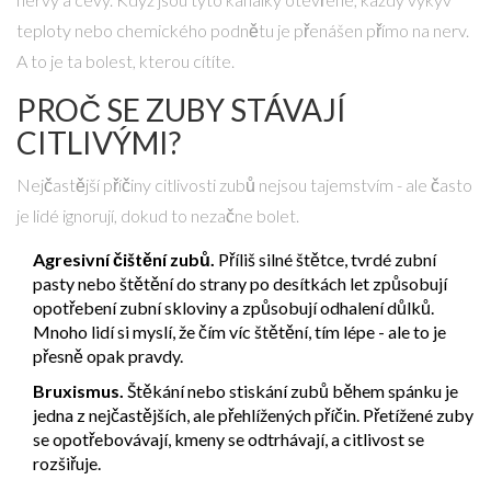
teploty nebo chemického podnětu je přenášen přímo na nerv.
A to je ta bolest, kterou cítíte.
PROČ SE ZUBY STÁVAJÍ
CITLIVÝMI?
Nejčastější příčiny citlivosti zubů nejsou tajemstvím - ale často
je lidé ignorují, dokud to nezačne bolet.
Agresivní čištění zubů.
Příliš silné štětce, tvrdé zubní
pasty nebo štětění do strany po desítkách let způsobují
opotřebení zubní skloviny a způsobují odhalení důlků.
Mnoho lidí si myslí, že čím víc štětění, tím lépe - ale to je
přesně opak pravdy.
Bruxismus.
Štěkání nebo stiskání zubů během spánku je
jedna z nejčastějších, ale přehlížených příčin. Přetížené zuby
se opotřebovávají, kmeny se odtrhávají, a citlivost se
rozšiřuje.