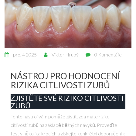
pro, 4 2025
Viktor Hrubý
0 Komentáře
NÁSTROJ PRO HODNOCENÍ
RIZIKA CITLIVOSTI ZUBŮ
ZJISTĚTE SVÉ RIZIKO CITLIVOSTI
ZUBŮ
Tento nástroj vám pomůže zjistit, zda máte riziko
citlivosti zubů na základě běžných návyků. Proveďte
test v několika krocích a získejte konkrétní doporučení k