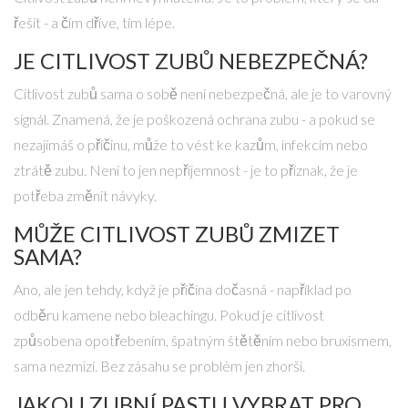
řešit - a čím dříve, tím lépe.
JE CITLIVOST ZUBŮ NEBEZPEČNÁ?
Citlivost zubů sama o sobě není nebezpečná, ale je to varovný
signál. Znamená, že je poškozená ochrana zubu - a pokud se
nezajímáš o příčinu, může to vést ke kazům, infekcím nebo
ztrátě zubu. Není to jen nepříjemnost - je to příznak, že je
potřeba změnit návyky.
MŮŽE CITLIVOST ZUBŮ ZMIZET
SAMA?
Ano, ale jen tehdy, když je příčina dočasná - například po
odběru kamene nebo bleachingu. Pokud je citlivost
způsobena opotřebením, špatným štětěním nebo bruxismem,
sama nezmizí. Bez zásahu se problém jen zhorší.
JAKOU ZUBNÍ PASTU VYBRAT PRO