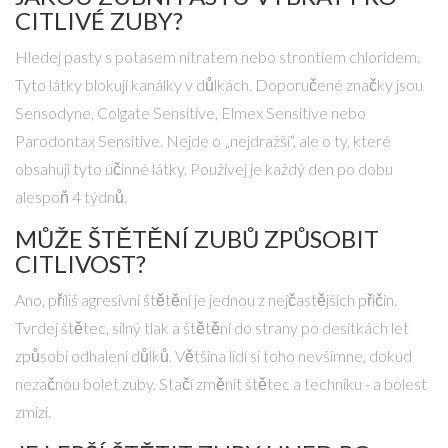
CITLIVÉ ZUBY?
Hledej pasty s potasem nitratem nebo strontiem chloridem.
Tyto látky blokují kanálky v důlkách. Doporučené značky jsou
Sensodyne, Colgate Sensitive, Elmex Sensitive nebo
Parodontax Sensitive. Nejde o „nejdražší“, ale o ty, které
obsahují tyto účinné látky. Používej je každý den po dobu
alespoň 4 týdnů.
MŮŽE ŠTĚTĚNÍ ZUBŮ ZPŮSOBIT
CITLIVOST?
Ano, příliš agresivní štětění je jednou z nejčastějších příčin.
Tvrdej štětec, silný tlak a štětění do strany po desítkách let
způsobí odhalení důlků. Většina lidí si toho nevšimne, dokud
nezačnou bolet zuby. Stačí změnit štětec a techniku - a bolest
zmizí.