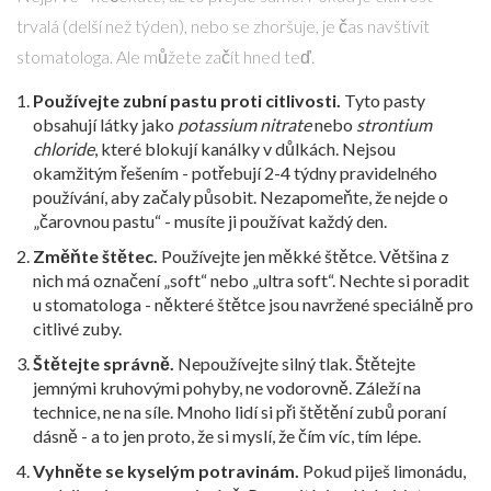
trvalá (delší než týden), nebo se zhoršuje, je čas navštívit
stomatologa. Ale můžete začít hned teď.
Používejte zubní pastu proti citlivosti.
Tyto pasty
obsahují látky jako
potassium nitrate
nebo
strontium
chloride
, které blokují kanálky v důlkách. Nejsou
okamžitým řešením - potřebují 2-4 týdny pravidelného
používání, aby začaly působit. Nezapomeňte, že nejde o
„čarovnou pastu“ - musíte ji používat každý den.
Změňte štětec.
Používejte jen měkké štětce. Většina z
nich má označení „soft“ nebo „ultra soft“. Nechte si poradit
u stomatologa - některé štětce jsou navržené speciálně pro
citlivé zuby.
Štětejte správně.
Nepoužívejte silný tlak. Štětejte
jemnými kruhovými pohyby, ne vodorovně. Záleží na
technice, ne na síle. Mnoho lidí si při štětění zubů poraní
dásně - a to jen proto, že si myslí, že čím víc, tím lépe.
Vyhněte se kyselým potravinám.
Pokud piješ limonádu,