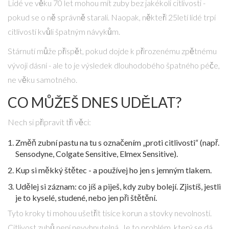
Lidé ve věku 70 let mohou mít zuby bez jakékoli citlivosti -
pokud se o ně správně starali. Naopak, někteří 25letí lidé trpí
citlivostí kvůli špatným návykům.
Stárnutí může přispět, pokud dojde k přirozenému zpětnému
vývoji dásní - ale to je výsledek dlouhodobého špatného péče,
ne věku samotného.
CO MŮŽEŠ DNES UDĚLAT?
Nech si připravit tři věci:
Změň zubní pastu na tu s označením „proti citlivosti“ (např.
Sensodyne, Colgate Sensitive, Elmex Sensitive).
Kup si měkký štětec - a používej ho jen s jemným tlakem.
Udělej si záznam: co jíš a piješ, kdy zuby bolejí. Zjistíš, jestli
je to kyselé, studené, nebo jen při štětění.
Tyto kroky ti mohou ušetřit tisíce korun a stovky nevolností.
Citlivost zubů není nevyhnutelná. Je to problém, který se dá