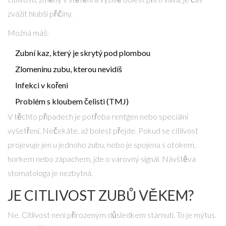
zvážit hlubší příčiny.
Možná máš:
Zubní kaz, který je skrytý pod plombou
Zlomeninu zubu, kterou nevidíš
Infekci v kořeni
Problém s kloubem čelisti (TMJ)
V těchto případech je potřeba rentgen nebo speciální
vyšetření. Nečekáte, až bolest přejde. Pokud se citlivost
projevuje jen u jednoho zubu, nebo je spojena s otokem,
horkem nebo zápachem, jde o varovný signál. Návštěva
stomatologa je nezbytná.
JE CITLIVOST ZUBŮ VĚKEM?
Ne. Citlivost není přirozeným důsledkem stárnutí. To je mýtus.