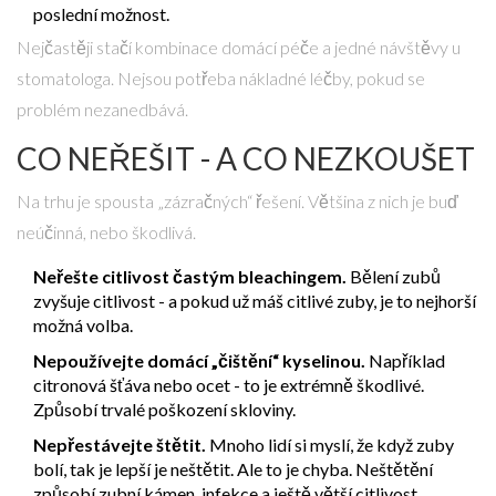
poslední možnost.
Nejčastěji stačí kombinace domácí péče a jedné návštěvy u
stomatologa. Nejsou potřeba nákladné léčby, pokud se
problém nezanedbává.
CO NEŘEŠIT - A CO NEZKOUŠET
Na trhu je spousta „zázračných“ řešení. Většina z nich je buď
neúčinná, nebo škodlivá.
Neřešte citlivost častým bleachingem.
Bělení zubů
zvyšuje citlivost - a pokud už máš citlivé zuby, je to nejhorší
možná volba.
Nepoužívejte domácí „čištění“ kyselinou.
Například
citronová šťáva nebo ocet - to je extrémně škodlivé.
Způsobí trvalé poškození skloviny.
Nepřestávejte štětit.
Mnoho lidí si myslí, že když zuby
bolí, tak je lepší je neštětit. Ale to je chyba. Neštětění
způsobí zubní kámen, infekce a ještě větší citlivost.