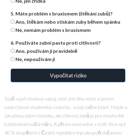
Ne, jen zřídka
5. Máte problém s bruxismem (štěkání zubů)?
Ano, štěkám nebo stiskám zuby během spánku
Ne, nemám problém s bruxismem
6. Používáte zubní pastu proti citlivosti?
Ano, používám ji pravidelně
Ne, nepoužívám ji
Vypočítat riziko
Stačí vypít studený nápoj, sníst zmrzlinu nebo si jenom
nadechnout studeného vzduchu - a zub začne bolet. Nejde o
závažnou zubní chorobu, ale citlivost zubů je pro mnoho lidí
každodenní noční můra. A přitom není nutné s ní žít. Více než
40 % dospělých v České republice trpí alespoň občasnou