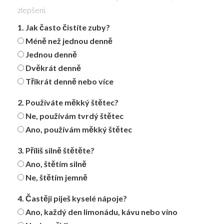
zlepšení.
1. Jak často čistíte zuby?
Méně než jednou denně
Jednou denně
Dvěkrát denně
Třikrát denně nebo více
2. Používáte měkký štětec?
Ne, používám tvrdý štětec
Ano, používám měkký štětec
3. Příliš silně štětěte?
Ano, štětím silně
Ne, štětím jemně
4. Častěji piješ kyselé nápoje?
Ano, každý den limonádu, kávu nebo víno