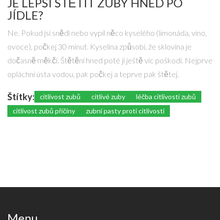
JE LEPŠÍ ŠTĚTIT ZUBY HNED PO
JÍDLE?
Ne. Pokud jsi snědl nebo vypil něco kyselého (limonáda, víno,
ovoce), počkej 30 minut. Kyselina způsobí, že sklovina je
dočasně měkčí. Štětění hned poté ji ještě víc poškodí. Nejprve
opláchni ústa vodou, pak počkej a teprve pak štětej.
Štítky:
citlivost zubů
citlivé zuby
léčba citlivosti zubů
citlivost zubů příčiny
zubní pasty proti citlivosti
Menu