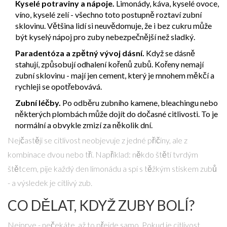
Kyselé potraviny a nápoje.
Limonády, káva, kyselé ovoce,
víno, kyselé zelí - všechno toto postupně roztaví zubní
sklovinu. Většina lidí si neuvědomuje, že i bez cukru může
být kyselý nápoj pro zuby nebezpečnější než sladký.
Paradentóza a zpětný vývoj dásní.
Když se dásně
stahují, způsobují odhalení kořenů zubů. Kořeny nemají
zubní sklovinu - mají jen cement, který je mnohem měkčí a
rychleji se opotřebovává.
Zubní léčby.
Po odběru zubního kamene, bleachingu nebo
některých plombách může dojít do dočasné citlivosti. To je
normální a obvykle zmizí za několik dní.
Nejčastěji se citlivost neobjevuje z jedné příčiny, ale z
kombinace dvou nebo tří. Například: někdo štětí tvrdým
štětcem, pije každý den limonádu a spí s těžkým stiskem zubů
- a výsledek je citlivý zub.
CO DĚLAT, KDYŽ ZUBY BOLÍ?
Nejprve - nečekáte, až to přejde samo. Pokud je citlivost