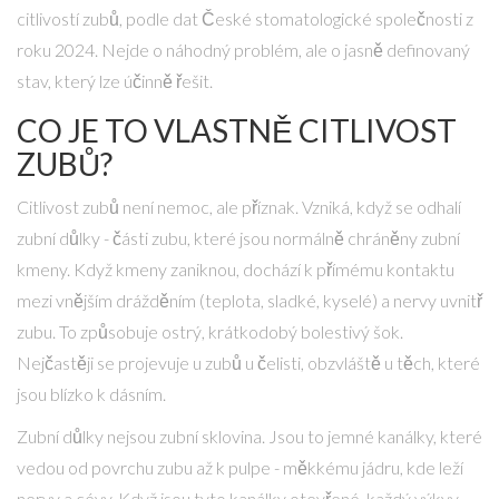
citlivostí zubů, podle dat České stomatologické společnosti z
roku 2024. Nejde o náhodný problém, ale o jasně definovaný
stav, který lze účinně řešit.
CO JE TO VLASTNĚ CITLIVOST
ZUBŮ?
Citlivost zubů není nemoc, ale příznak. Vzniká, když se odhalí
zubní důlky - části zubu, které jsou normálně chráněny zubní
kmeny. Když kmeny zaniknou, dochází k přímému kontaktu
mezi vnějším drážděním (teplota, sladké, kyselé) a nervy uvnitř
zubu. To způsobuje ostrý, krátkodobý bolestivý šok.
Nejčastěji se projevuje u zubů u čelisti, obzvláště u těch, které
jsou blízko k dásním.
Zubní důlky nejsou zubní sklovina. Jsou to jemné kanálky, které
vedou od povrchu zubu až k pulpe - měkkému jádru, kde leží
nervy a cévy. Když jsou tyto kanálky otevřené, každý výkyv