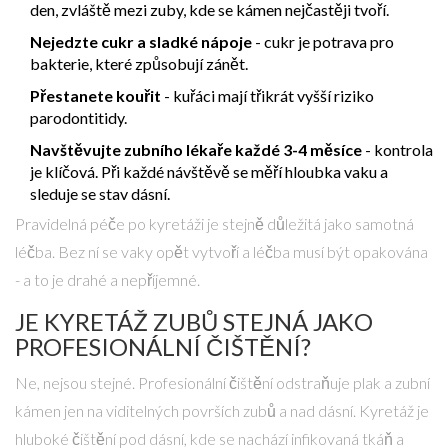
den, zvláště mezi zuby, kde se kámen nejčastěji tvoří.
Nejedzte cukr a sladké nápoje
- cukr je potrava pro
bakterie, které způsobují zánět.
Přestanete kouřit
- kuřáci mají třikrát vyšší riziko
parodontitidy.
Navštěvujte zubního lékaře každé 3-4 měsíce
- kontrola
je klíčová. Při každé návštěvě se měří hloubka vaku a
sleduje se stav dásní.
Pravidelná péče po kyretáži je stejně důležitá jako samotná
léčba. Bez ní se vaky opět vytvoří a léčba musí být opakována
- a to je drahé a nepříjemné.
JE KYRETÁŽ ZUBŮ STEJNÁ JAKO
PROFESIONÁLNÍ ČIŠTĚNÍ?
Ne, nejsou stejné. Profesionální čištění odstraňuje plak a zubní
kámen jen na viditelných površích zubů a nad dásní. Kyretáž je
hluboké čištění pod dásní, kde se nachází infikovaná tkáň a