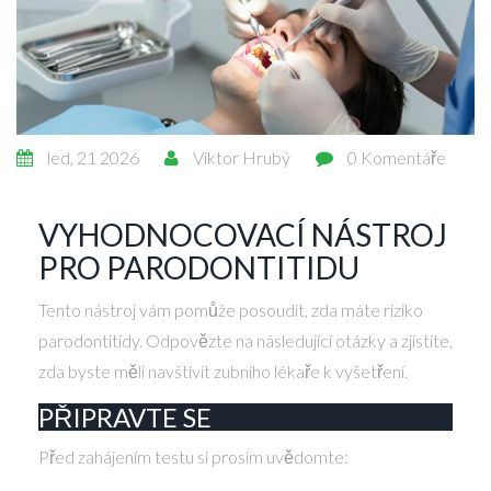
led, 21 2026
Viktor Hrubý
0 Komentáře
VYHODNOCOVACÍ NÁSTROJ
PRO PARODONTITIDU
Tento nástroj vám pomůže posoudit, zda máte riziko
parodontitidy. Odpovězte na následující otázky a zjistíte,
zda byste měli navštívit zubního lékaře k vyšetření.
PŘIPRAVTE SE
Před zahájením testu si prosím uvědomte: