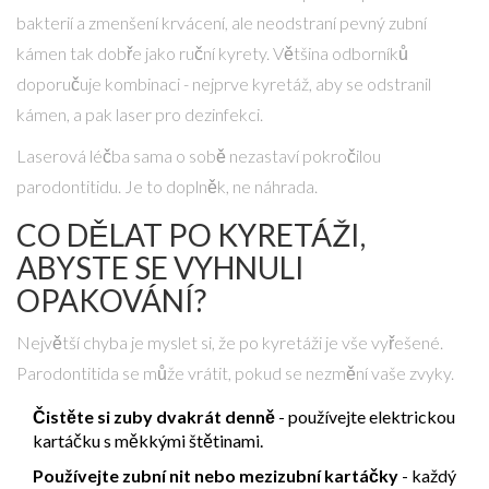
bakterií a zmenšení krvácení, ale neodstraní pevný zubní
kámen tak dobře jako ruční kyrety. Většina odborníků
doporučuje kombinaci - nejprve kyretáž, aby se odstranil
kámen, a pak laser pro dezinfekci.
Laserová léčba sama o sobě nezastaví pokročilou
parodontitidu. Je to doplněk, ne náhrada.
CO DĚLAT PO KYRETÁŽI,
ABYSTE SE VYHNULI
OPAKOVÁNÍ?
Největší chyba je myslet si, že po kyretáži je vše vyřešené.
Parodontitida se může vrátit, pokud se nezmění vaše zvyky.
Čistěte si zuby dvakrát denně
- používejte elektrickou
kartáčku s měkkými štětinami.
Používejte zubní nit nebo mezizubní kartáčky
- každý