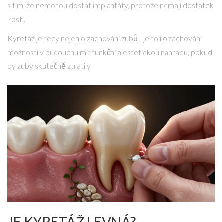
s tím, že nemohou dostat implantáty, protože nemají dostatek
kosti.
Kyretáž je tedy nejen o zachování zubů - je to i o zachování
možnosti v budoucnu mít funkční a estetickou náhradu, pokud
by zuby skutečně ztratily.
JE KYRETÁŽ LEVNÁ?