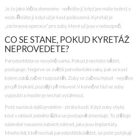
Je to jako léčba zlomeniny - neřešíte ji, když jen máte bolest v
noze. Řešíte ji, když už je kost poškozená. Kyretáž je
„záchranná operace“ pro zuby, které už jsou v nebezpečí.
CO SE STANE, POKUD KYRETÁŽ
NEPROVEDETE?
Parodontitida se nevyléčí sama. Pokud ji necháte běžet,
postupuje. Nejprve se zvětší parodontální vaky, pak se kost
kolem zubů začne rozpouštět. Zuby se začnou hýbat - nejdříve
jen při žvýkání, později i při mluvení. V konečné fázi se zuby
vypouští a musíte je nechat vytáhnout.
Poté nastává další problém - ztráta kosti. Když zuby chybí,
kost v oblasti zubního lůžka se postupně zmenšuje. To ztěžuje
následné nasazení zubních náhrad, jako jsou implantáty.
Mnoho lidí, kteří nechali parodontitidu běžet, se poté potýkají