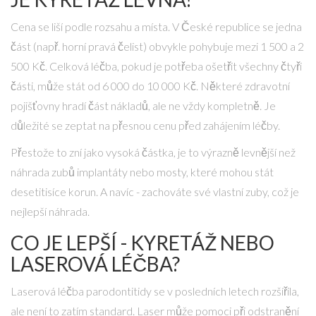
Cena se liší podle rozsahu a místa. V České republice se jedna
část (např. horní pravá čelist) obvykle pohybuje mezi 1 500 a 2
500 Kč. Celková léčba, pokud je potřeba ošetřit všechny čtyři
části, může stát od 6 000 do 10 000 Kč. Některé zdravotní
pojišťovny hradí část nákladů, ale ne vždy kompletně. Je
důležité se zeptat na přesnou cenu před zahájením léčby.
Přestože to zní jako vysoká částka, je to výrazně levnější než
náhrada zubů implantáty nebo mosty, které mohou stát
desetitisíce korun. A navíc - zachováte své vlastní zuby, což je
nejlepší náhrada.
CO JE LEPŠÍ - KYRETÁŽ NEBO
LASEROVÁ LÉČBA?
Laserová léčba parodontitidy se v posledních letech rozšířila,
ale není to zatím standard. Laser může pomoci při odstranění