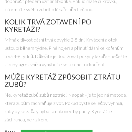
doporučit předem užít antibiotika. Pokud máte cukrovku,
informujte svého zubního lékaře před léčbou.
KOLIK TRVÁ ZOTAVENÍ PO
KYRETÁŽI?
Mírná citlivost dásní trvá obvykle 2-5 dní. Krvácení a otok
ustoupí během týdne. Plné hojení a přilnutí dásní ke kořenům
trvá 4-8 týdnů. Důležité je dodržovat pokyny lékaře - nečešte
si zuby agresivně a vyhýbejte se alkoholu a kouření.
MŮŽE KYRETÁŽ ZPŮSOBIT ZTRÁTU
ZUBŮ?
Ne, kyretáž zubů zubů neztrácí. Naopak - je to jediná metoda,
která zubům zachraňuje život. Pokud byste se léčby vyhnuli,
zuby by se začaly hýbat a nakonec by padly. Kyretáž je
záchranou, ne rizikem.