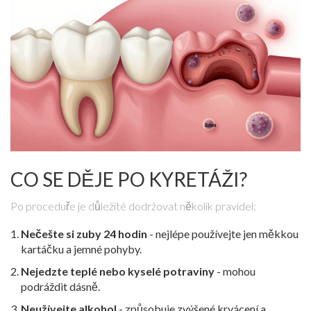
CO SE DĚJE PO KYRETÁŽI?
Po proceduře je důležité dodržovat několik pravidel:
Nečešte si zuby 24 hodin
- nejlépe používejte jen měkkou
kartáčku a jemné pohyby.
Nejedzte teplé nebo kyselé potraviny
- mohou
podráždit dásně.
Neužívejte alkohol
- způsobuje zvýšené krvácení a