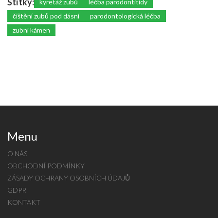
Štítky:
kyretáž zubů
léčba parodontitidy
čištění zubů pod dásní
parodontologická léčba
zubní kámen
Menu
O NÁS
OBCHODNÍ PODMÍNKY
ZÁSADY OCHRANY OSOBNÍCH ÚDAJŮ
GDPR
KONTAKT