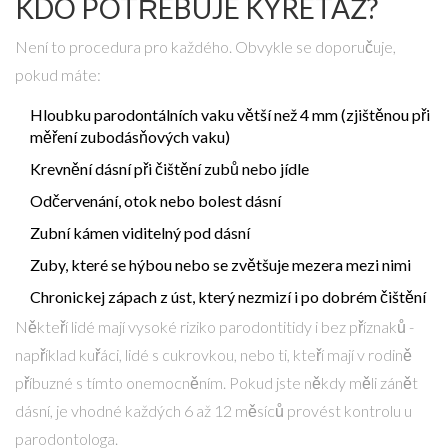
KDO POTŘEBUJE KYRETÁŽ?
Není to procedura pro každého. Obvykle se doporučuje,
pokud máte:
Hloubku parodontálních vaku větší než 4 mm (zjištěnou při
měření zubodásňových vaku)
Krevnění dásní při čištění zubů nebo jídle
Odčervenání, otok nebo bolest dásní
Zubní kámen viditelný pod dásní
Zuby, které se hýbou nebo se zvětšuje mezera mezi nimi
Chronickej zápach z úst, který nezmizí i po dobrém čištění
Někteří lidé mají vysoké riziko parodontitidy i bez příznaků -
například kuřáci, lidé s cukrovkou, nebo ti, kteří mají v rodině
příbuzné s tímto onemocněním. Pokud jste někdy měli zánět
dásní, je vhodné každých 6 až 12 měsíců provést kontrolu u
parodontologa.