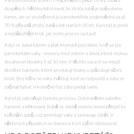
dospělých. Většina lidí si myslí, že ztráta zubů je způsobena
karies, ale ve skutečnosti je parodontitida zodpovědná za až
70 % případů ztráty zubů u lidí starších 35 let. Kyretáž je první
a nejdůležitější krok, jak tento proces zastavit.
Když se zubní kámen a plak hromadí pod dásní, tvoří se tzv.
parodontální vaky - mezery mezi zubem a dásní, které mohou
dosahovat hloubky 5 až 10 mm. V těchto vacech se množí
škodlivé bakterie, které produkují toxiny a způsobují ničení
kosti. Bez léčby se vaky zvětšují, kost se rozpouští a zuby se
začínají hýbat. V konečné fázi zuby padají samy.
Kyretáž zabraňuje tomuto procesu. Odstraněním zubního
kamene a infikované tkáně se dásně mohou znovu přilepit ke
kořenům zubů, což zmenšuje vaky a zastavuje zánět. V
některých případech se dokonce kost začne obnovovat.