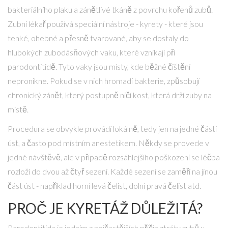
bakteriálního plaku a zánětlivé tkáně z povrchu kořenů zubů.
Zubní lékař používá speciální nástroje - kyrety - které jsou
tenké, ohebné a přesně tvarované, aby se dostaly do
hlubokých zubodásňových vaku, které vznikají při
parodontitidě. Tyto vaky jsou místy, kde běžné čištění
nepronikne. Pokud se v nich hromadí bakterie, způsobují
chronický zánět, který postupně ničí kost, která drží zuby na
místě.
Procedura se obvykle provádí lokálně, tedy jen na jedné části
úst, a často pod místním anestetikem. Někdy se provede v
jedné návštěvě, ale v případě rozsáhlejšího poškození se léčba
rozloží do dvou až čtyř sezení. Každé sezení se zaměří na jinou
část úst - například horní levá čelist, dolní pravá čelist atd.
PROČ JE KYRETÁŽ DŮLEŽITÁ?
Parodontitida je jedním z nejčastějších příčin ztráty zubů u