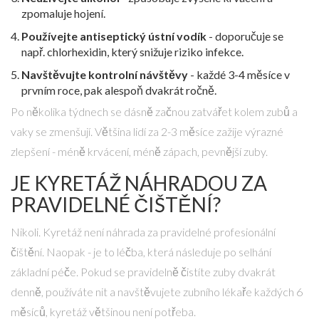
zpomaluje hojení.
Používejte antiseptický ústní vodík
- doporučuje se
např. chlorhexidin, který snižuje riziko infekce.
Navštěvujte kontrolní návštěvy
- každé 3-4 měsíce v
prvním roce, pak alespoň dvakrát ročně.
Po několika týdnech se dásně začnou zatvářet kolem zubů a
vaky se zmenšují. Většina lidí za 2-3 měsíce zažije výrazné
zlepšení - méně krvácení, méně zápach, pevnější zuby.
JE KYRETÁŽ NÁHRADOU ZA
PRAVIDELNÉ ČIŠTĚNÍ?
Nikoli. Kyretáž není náhrada za pravidelné profesionální
čištění. Naopak - je to léčba, která následuje po selhání
základní péče. Pokud se pravidelně čistíte zuby dvakrát
denně, používáte nit a navštěvujete zubního lékaře každých 6
měsíců, kyretáž většinou není potřeba.