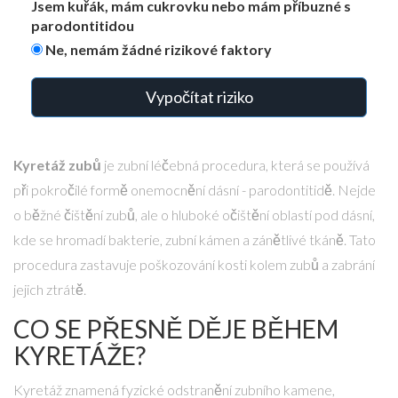
Jsem kuřák, mám cukrovku nebo mám příbuzné s
parodontitidou
Ne, nemám žádné rizikové faktory
Vypočítat riziko
Kyretáž zubů
je zubní léčebná procedura, která se používá
při pokročilé formě onemocnění dásní - parodontitidě. Nejde
o běžné čištění zubů, ale o hluboké očištění oblastí pod dásní,
kde se hromadí bakterie, zubní kámen a zánětlivé tkáně. Tato
procedura zastavuje poškozování kosti kolem zubů a zabrání
jejich ztrátě.
CO SE PŘESNĚ DĚJE BĚHEM
KYRETÁŽE?
Kyretáž znamená fyzické odstranění zubního kamene,