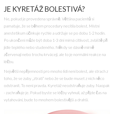
JE KYRETÁŽ BOLESTIVÁ?
Ne, pokud je provedena správně. Většina pacientů si
pamatuje, že se během procedury necítila bolest. Místní
anestetikum účinkuje rychle a udržuje se po dobu 1-2 hodin.
Po ukončení může být doba 1-3 dní mírná citlivost, zvláště při
jídle teplého nebo studeného. Někdy se dásně mírně
zčervenají nebo trochu krvácejí, ale to je normální reakce na
léčbu.
Největší nepříjemností pro mnoho lidí není bolest, ale strach z
toho, že se zuby „ztratí“ nebo že se bude muset z nich něco
odstranit. To není pravda. Kyretáž neodstraňuje zuby. Naopak
- zachraňuje je. Pokud byste se léčby vyhnuli, až přijde čas na
vytahování, bude to mnohem bolestivější a drahší.